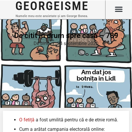
GEORGEISME
Numele meu este anxietate și am George Bonea.
De citit în drum spre casă – 789
De bine
24 septembrie 2020
O fetiță
a fost umilită pentru că e de etnie romă.
Cum a arătat campania electorală online: