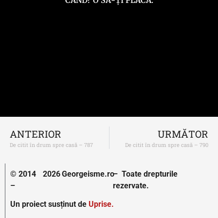
ANTERIOR
URMĂTOR
De citit în drum spre casă – 787
De citit în drum spre casă – 790
© 2014
2026
Georgeisme.ro
– Toate drepturile
–
rezervate.
Un proiect susținut de
Uprise.