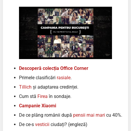
Descoperă colecția Office Corner
Primele clasificări
rasiale
.
Tillich
și adaptarea credinței.
Cum stă
Firea
în sondaje.
Campanie Xiaomi
De ce plâng românii după
pensii mai mari
cu 40%.
De ce-s
vesticii
ciudați? (engleză)