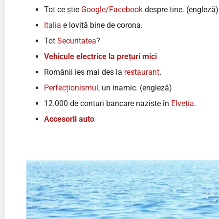
Tot ce știe
Google/Facebook
despre tine. (engleză)
Italia
e lovită bine de corona.
Tot
Securitatea
?
Vehicule electrice la prețuri mici
Românii ies mai des la
restaurant
.
Perfecționismul
, un inamic. (engleză)
12.000 de conturi bancare naziste în
Elveția
.
Accesorii auto