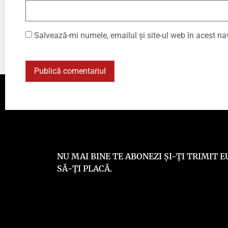
Salvează-mi numele, emailul și site-ul web în acest na
NU MAI BINE TE ABONEZI ȘI-ȚI TRIMIT
SĂ-ȚI PLACĂ.