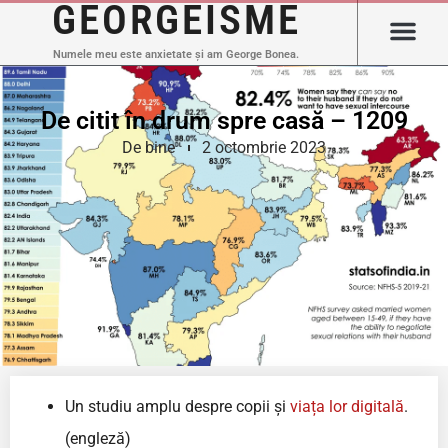
GEORGEISME
Numele meu este anxietate și am George Bonea.
De citit în drum spre casă – 1209
De bine
2 octombrie 2023
Un studiu amplu despre copii și
viața lor digitală
.
(engleză)