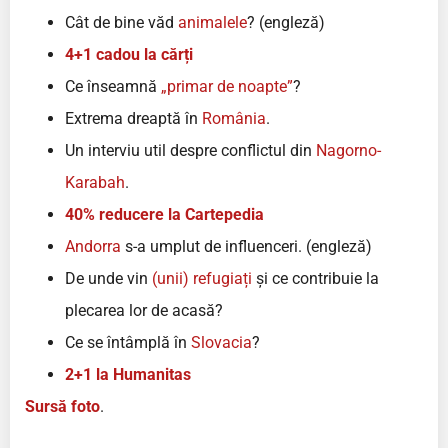
Cât de bine văd
animalele
? (engleză)
4+1 cadou la cărți
Ce înseamnă
„primar de noapte”
?
Extrema dreaptă în
România
.
Un interviu util despre conflictul din
Nagorno-
Karabah
.
40% reducere la Cartepedia
Andorra
s-a umplut de influenceri. (engleză)
De unde vin
(unii) refugiați
și ce contribuie la
plecarea lor de acasă?
Ce se întâmplă în
Slovacia
?
2+1 la Humanitas
Sursă foto
.