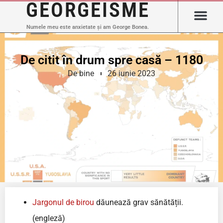
GEORGEISME
Numele meu este anxietate și am George Bonea.
De citit în drum spre casă – 1180
De bine
26 iunie 2023
Jargonul de birou
dăunează grav sănătății.
(engleză)