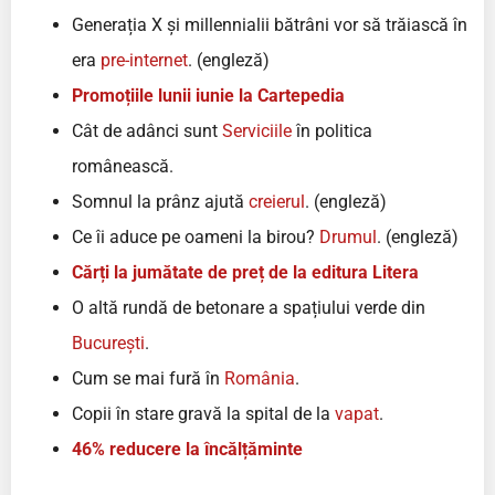
Generația X și millennialii bătrâni vor să trăiască în
era
pre-internet
. (engleză)
Promoțiile lunii iunie la Cartepedia
Cât de adânci sunt
Serviciile
în politica
românească.
Somnul la prânz ajută
creierul
. (engleză)
Ce îi aduce pe oameni la birou?
Drumul
. (engleză)
Cărți la jumătate de preț de la editura Litera
O altă rundă de betonare a spațiului verde din
București
.
Cum se mai fură în
România
.
Copii în stare gravă la spital de la
vapat
.
46% reducere la încălțăminte