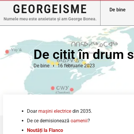
GEORGEISME
De bine
Numele meu este anxietate și am George Bonea.
De citit în drum
De bine
16 februarie 2023
Doar
mașini electrice
din 2035.
De ce demisionează
oamenii
?
Noutăți la Flanco