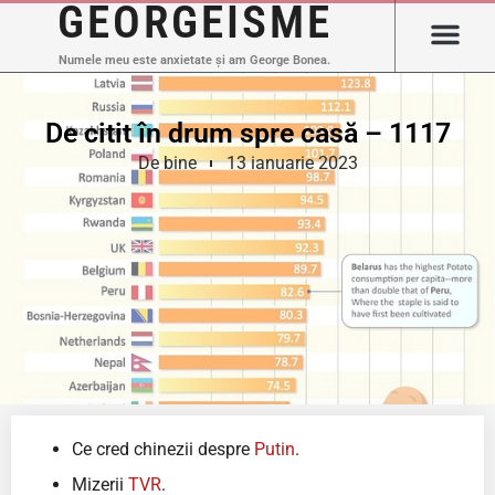
GEORGEISME
Numele meu este anxietate și am George Bonea.
De citit în drum spre casă – 1117
De bine
13 ianuarie 2023
Ce cred chinezii despre
Putin
.
Mizerii
TVR
.