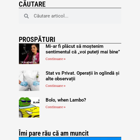
CĂUTARE
PROSPĂTURI
Mi-ar fi plăcut să moștenim
sentimentul că „voi puteți mai bine”
Continuare »
Stat vs Privat. Operații în oglindă și
alte observații
Continuare »
Bolo, when Lambo?
Continuare »
Îmi pare rău că am muncit