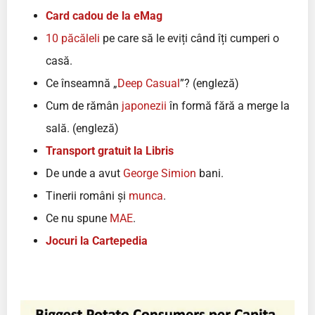
Card cadou de la eMag
10 păcăleli
pe care să le eviți când îți cumperi o
casă.
Ce înseamnă „
Deep Casual
”? (engleză)
Cum de rămân
japonezii
în formă fără a merge la
sală. (engleză)
Transport gratuit la Libris
De unde a avut
George Simion
bani.
Tinerii români și
munca
.
Ce nu spune
MAE
.
Jocuri la Cartepedia