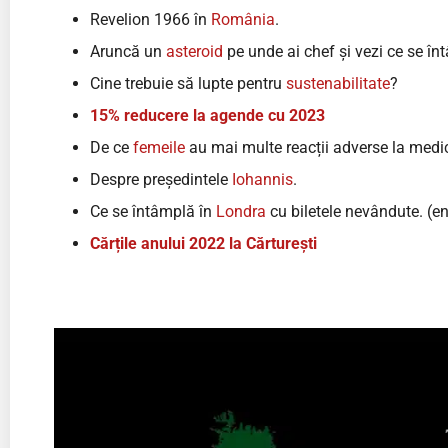
Revelion 1966 în
România
.
Aruncă un
asteroid
pe unde ai chef și vezi ce se în
Cine trebuie să lupte pentru
sustenabilitate
?
15% reducere la agende cu 2023
De ce
femeile
au mai multe reacții adverse la med
Despre președintele
Iohannis
.
Ce se întâmplă în
Londra
cu biletele nevândute. (e
Cărțile anului 2022 la Cărturești