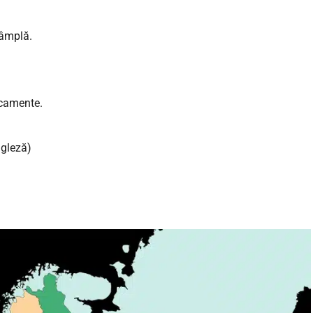
tâmplă.
icamente.
ngleză)