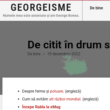
GEORGEISME
De bine
Numele meu este anxietate și am George Bonea.
De citit în drum
De bine
19 decembrie 2022
Despre ferme și
poluare
. (engleză)
Cum să evităm
alt război mondial
. (engleză)
Începe Rabla la eMag