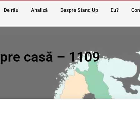
De rău
Analiză
Despre Stand Up
Eu?
Con
 spre casă – 1109