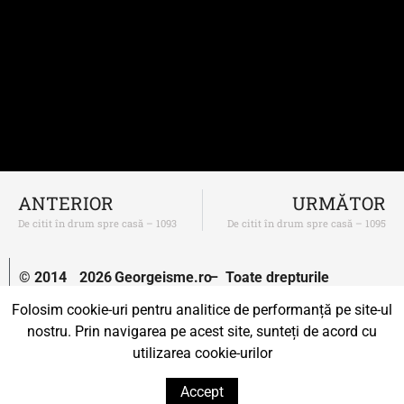
ANTERIOR
URMĂTOR
De citit în drum spre casă – 1093
De citit în drum spre casă – 1095
© 2014
2026
Georgeisme.ro
– Toate drepturile
–
rezervate.
Folosim cookie-uri pentru analitice de performanță pe site-ul
nostru. Prin navigarea pe acest site, sunteți de acord cu
Un proiect susținut de
Uprise.
utilizarea cookie-urilor
Accept