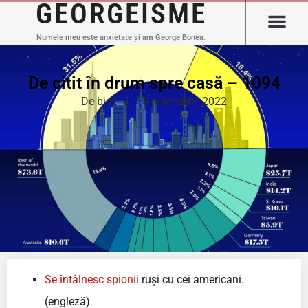
GEORGEISME
Numele meu este anxietate și am George Bonea.
De citit în drum spre casă – 1094
De bine
15 noiembrie 2022
Se întâlnesc spionii
ruși cu cei americani.
(engleză)