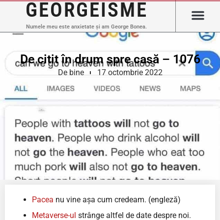
GEORGEISME
Numele meu este anxietate și am George Bonea.
De citit în drum spre casă – 1076
De bine
17 octombrie 2022
Pacea
nu vine așa cum credeam. (engleză)
Metaverse-ul
strânge altfel de date despre noi.