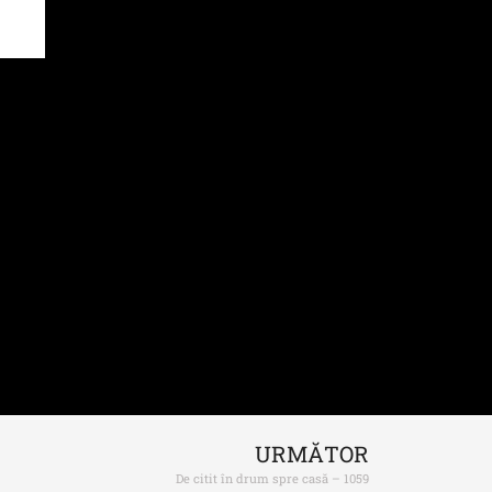
URMĂTOR
De citit în drum spre casă – 1059