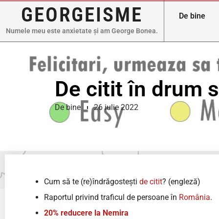
GEORGEISME
De bine
Numele meu este anxietate și am George Bonea.
De citit în drum
De bine
26 iulie 2022
Cum să te (re)îndrăgostești
de citit
? (engleză)
Raportul privind traficul de persoane în
România
.
20% reducere la Nemira