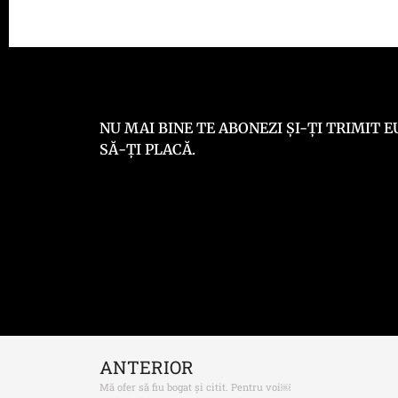
NU MAI BINE TE ABONEZI ȘI-ȚI TRIMIT
SĂ-ȚI PLACĂ.
ANTERIOR
Mă ofer să fiu bogat și citit. Pentru voi￼