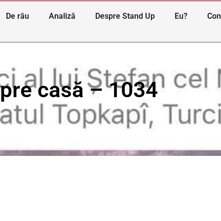
De rău
Analiză
Despre Stand Up
Eu?
Con
 spre casă – 1034