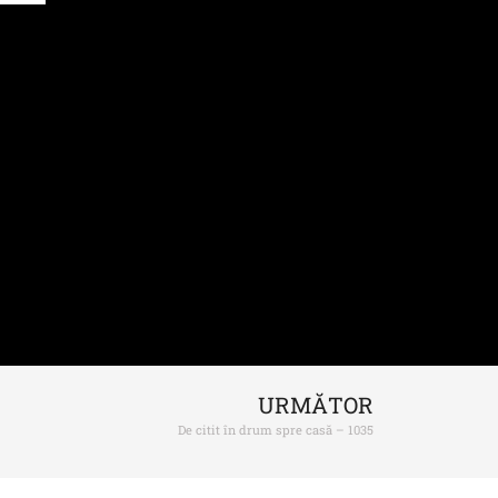
URMĂTOR
De citit în drum spre casă – 1035