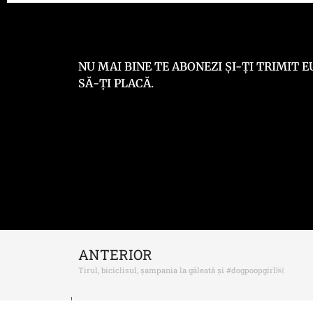
NU MAI BINE TE ABONEZI ȘI-ȚI TRIMIT
SĂ-ȚI PLACĂ.
ANTERIOR
Tirul, biciclisul, șampania la găleată și #dogpoopgirl￼
© 2014 –
2026
Georgeisme.ro
– Toate drepturil