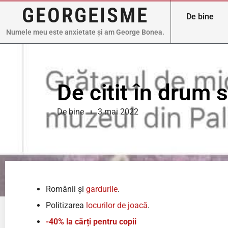
GEORGEISME
De bine
Numele meu este anxietate și am George Bonea.
De citit în drum
De bine
3 mai 2022
Românii și
gardurile
.
Politizarea
locurilor de joacă
.
-40% la cărți pentru copii