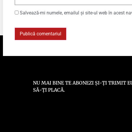
Salvează-mi numele, emailul și site-ul web în acest na
NU MAI BINE TE ABONEZI ȘI-ȚI TRIMIT
SĂ-ȚI PLACĂ.