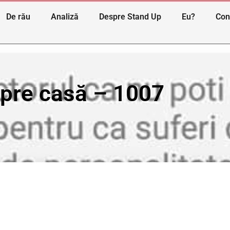
De rău
Analiză
Despre Stand Up
Eu?
Con
 spre casă – 1007