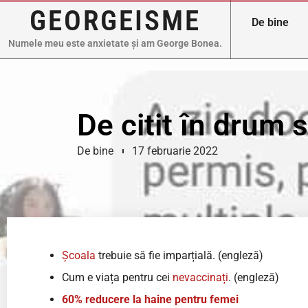
GEORGEISME
De bine
Numele meu este anxietate și am George Bonea.
De citit în drum
De bine
17 februarie 2022
Școala
trebuie să fie imparțială. (engleză)
Cum e viața pentru cei
nevaccinați
. (engleză)
60% reducere la haine pentru femei