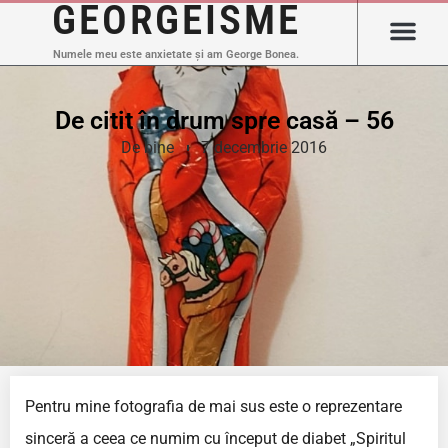
GEORGEISME
Numele meu este anxietate și am George Bonea.
De citit în drum spre casă – 56
De bine
7 decembrie 2016
Pentru mine fotografia de mai sus este o reprezentare
sinceră a ceea ce numim cu început de diabet „Spiritul