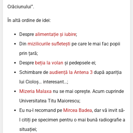
Crăciunului”.
În altă ordine de idei:
Despre
alimentație și iubire
;
Din
mizilicurile sufletești
pe care le mai fac popii
prin țară;
Despre
beția la volan
și pedepsele ei;
Schimbare de
audiență la Antena 3
după apariția
lui Cioloș… interesant…;
Mizeria Malaxa
nu se mai oprește. Acum cuprinde
Universitatea Titu Maiorescu;
Eu nu-l recomand pe
Mircea Badea
, dar vă invit să-
l citiți pe specimen pentru o mai bună radiografie a
situației;