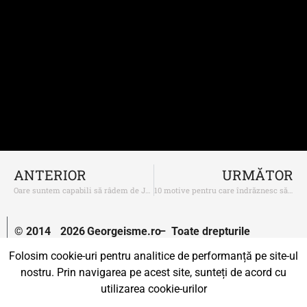
ANTERIOR
URMĂTOR
Oare suntem capabili să râdem de Jeremy Clarkson?
10 motive pentru care îndrăznesc să cred în PSD
© 2014
2026
Georgeisme.ro
– Toate drepturile
–
rezervate.
Folosim cookie-uri pentru analitice de performanță pe site-ul
nostru. Prin navigarea pe acest site, sunteți de acord cu
Un proiect susținut de
Uprise.
utilizarea cookie-urilor