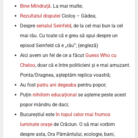
Bine Mîndruță
. La mai multe;
Rezultatul disputei
Cioloș – Gâdea;
Despre
serialul Seinfeld
, de la cel mai bun la cel
mai rău. Cu toate că e greu să spui despre un
episod Seinfeld că e „rău”; (engleză)
Aici avem un fel de ce a făcut
Guess Who cu
Cheloo
, doar că e între politicieni și e mai amuzant.
Ponta/Dragnea, așteptăm replica voastră;
Au fost
patru ani degeaba
pentru popor;
Puțin
nihilism educațional
se așterne peste acest
popor mândru de daci;
Bucureștiul este
în topul celor mai frumos
luminate orașe
de Crăciun. O să mai vorbim
despre asta, Ora Pământului, ecologie, bani,