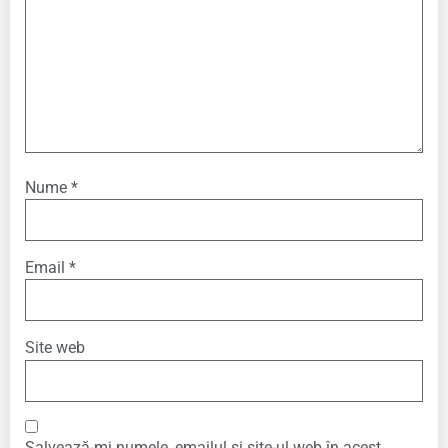
Nume
*
Email
*
Site web
Salvează-mi numele, emailul și site-ul web în acest