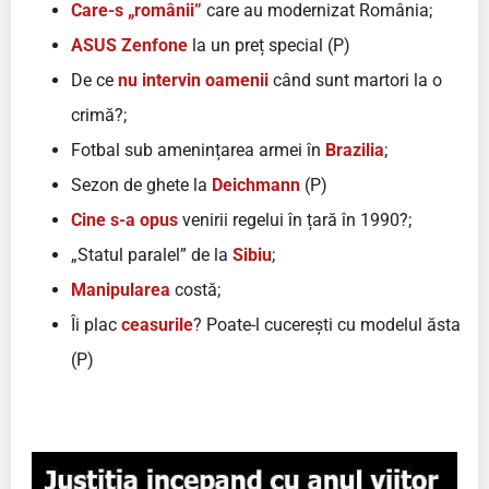
Care-s „românii”
care au modernizat România;
ASUS Zenfone
la un preț special (P)
De ce
nu intervin oamenii
când sunt martori la o
crimă?;
Fotbal sub amenințarea armei în
Brazilia
;
Sezon de ghete la
Deichmann
(P)
Cine s-a opus
venirii regelui în țară în 1990?;
„Statul paralel” de la
Sibiu
;
Manipularea
costă;
Îi plac
ceasurile
? Poate-l cucerești cu modelul ăsta
(P)