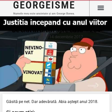
GEORGEISME
Numele meu este anxietate și am George Bonea.
De citit în drum spre casă – 264
De bine
14 decembrie 2017
Găsită pe net. Dar adevărată. Abia aștept anul 2018.