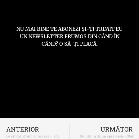
NU MAI BINE TE ABONEZI ȘI-ȚI TRIMIT EU
UN NEWSLETTER FRUMOS DIN CÂND ÎN
CÂND? O SĂ-ȚI PLACĂ.
ANTERIOR
URMĂTOR
De citit în drum spre casă – 263
De citit în drum spre casă – 264