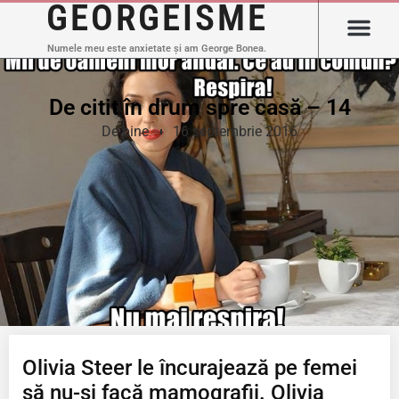
GEORGEISME
Numele meu este anxietate și am George Bonea.
De citit în drum spre casă – 14
De bine
16 septembrie 2016
Olivia Steer le încurajează pe femei
să nu-și facă mamografii. Olivia