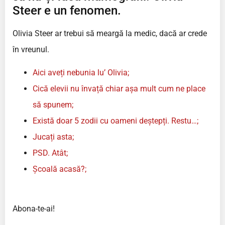
Steer e un fenomen.
Olivia Steer ar trebui să meargă la medic, dacă ar crede
în vreunul.
Aici aveți nebunia lu’ Olivia;
Cică elevii nu învață chiar așa mult cum ne place
să spunem;
Există doar 5 zodii cu oameni deștepți. Restu…;
Jucați asta;
PSD. Atât;
Școală acasă?;
Abona-te-ai!