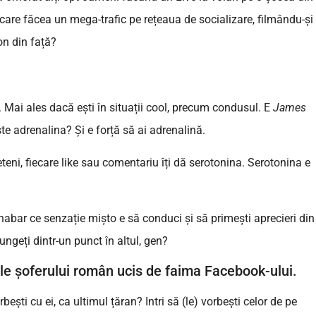
are făcea un mega-trafic pe rețeaua de socializare, filmându-și
on din față?
 Mai ales dacă ești în situații cool, precum condusul. E
James
te adrenalina? Și e forță să ai adrenalină.
eteni, fiecare like sau comentariu îți dă serotonina. Serotonina e
ți habar ce senzație mișto e să conduci și să primești aprecieri din
ungeți dintr-un punct în altul, gen?
ile șoferului român ucis de faima Facebook-ului.
ești cu ei, ca ultimul țăran? Intri să (le) vorbești celor de pe