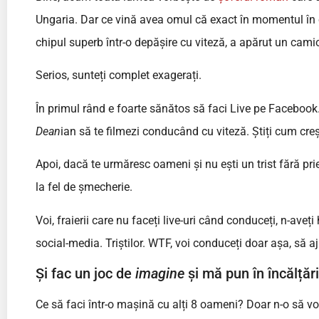
Ungaria. Dar ce vină avea omul că exact în momentul în c
chipul superb într-o depășire cu viteză, a apărut un cami
Serios, sunteți complet exagerați.
În primul rând e foarte sănătos să faci Live pe Facebook.
Dean
ian să te filmezi conducând cu viteză. Știți cum creș
Apoi, dacă te urmăresc oameni și nu ești un trist fără pri
la fel de șmecherie.
Voi, fraierii care nu faceți live-uri când conduceți, n-ave
social-media. Triștilor. WTF, voi conduceți doar așa, să aj
Și fac un joc de
imagine
și mă pun în încălțăr
Ce să faci într-o mașină cu alți 8 oameni? Doar n-o să vorb