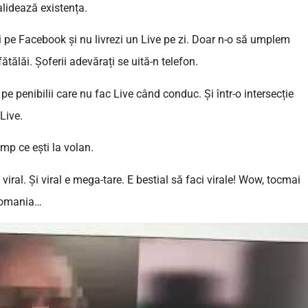
validează existența.
ni pe Facebook și nu livrezi un Live pe zi. Doar n-o să umplem
ătălăi. Șoferii adevărați se uită-n telefon.
e penibilii care nu fac Live când conduc. Și într-o intersecție
Live.
imp ce ești la volan.
viral. Și viral e mega-tare. E bestial să faci virale! Wow, tocmai
Romania…