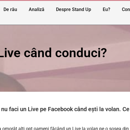
De rău
Analiză
Despre Stand Up
Eu?
Con
 Live când conduci?
 nu faci un Live pe Facebook când ești la volan. Ce
 omorât alți opt oameni făcând un Live la volan pe o șosea din