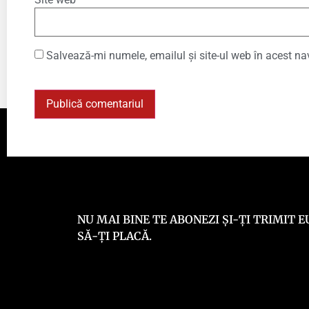
Salvează-mi numele, emailul și site-ul web în acest na
NU MAI BINE TE ABONEZI ȘI-ȚI TRIMIT
SĂ-ȚI PLACĂ.