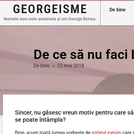
GEORGEISME
De bine
Numele meu este anxietate și am George Bonea.
De ce să nu faci
De bine
23 mai 2018
Sincer, nu găsesc vreun motiv pentru care să
se poate întâmpla?
Bine, acum toată lumea vorbește de
șoferul român
care a