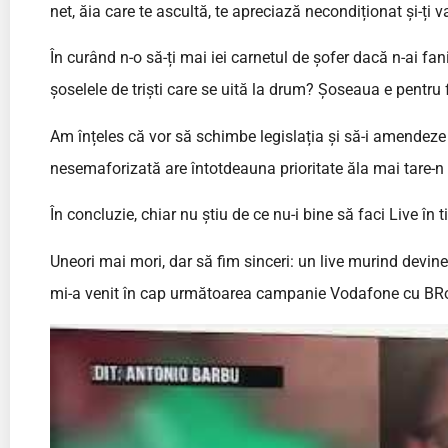
net, ăia care te ascultă, te apreciază necondiționat și-ți 
În curând n-o să-ți mai iei carnetul de șofer dacă n-ai fa
șoselele de triști care se uită la drum? Șoseaua e pentru f
Am înțeles că vor să schimbe legislația și să-i amendeze p
nesemaforizată are întotdeauna prioritate ăla mai tare-n 
În concluzie, chiar nu știu de ce nu-i bine să faci Live în t
Uneori mai mori, dar să fim sinceri: un live murind devine 
mi-a venit în cap următoarea campanie Vodafone cu B