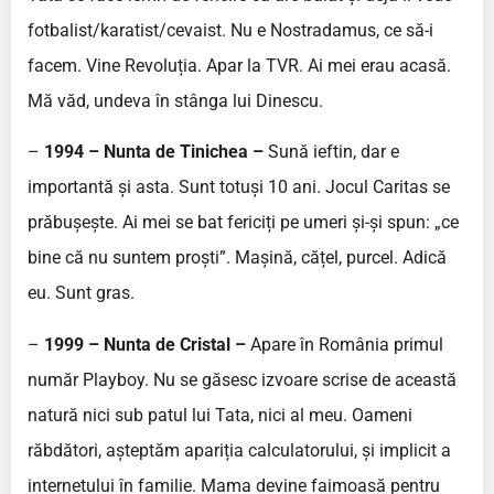
fotbalist/karatist/cevaist. Nu e Nostradamus, ce să-i
facem. Vine Revoluția. Apar la TVR. Ai mei erau acasă.
Mă văd, undeva în stânga lui Dinescu.
–
1994 – Nunta de Tinichea –
Sună ieftin, dar e
importantă și asta. Sunt totuși 10 ani. Jocul Caritas se
prăbușește. Ai mei se bat fericiți pe umeri și-și spun: „ce
bine că nu suntem proști”. Mașină, cățel, purcel. Adică
eu. Sunt gras.
–
1999 – Nunta de Cristal –
Apare în România primul
număr Playboy. Nu se găsesc izvoare scrise de această
natură nici sub patul lui Tata, nici al meu. Oameni
răbdători, așteptăm apariția calculatorului, și implicit a
internetului în familie. Mama devine faimoasă pentru