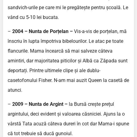
sandvich-urile pe care mi le pregătește pentru școală. Le
vând cu 5-10 lei bucata.
–
2004 – Nunta de Porțelan –
Vis-a-vis de porțelan, mă
înscriu în lupta împotriva bibelourilor. Le atac pe toate
flancurile. Mama încearcă să mai salveze câteva
amintiri, dar majoritatea piticilor și Albă ca Zăpada sunt
deportați. Printre ultimele clipe și ale dublu-
casetofonului Fisher. N-am mai auzit Queen la casetă de
atunci.
–
2009 – Nunta de Argint –
la Bursă crește prețul
argintului, deci evident și valoarea căsniciei. Ajuns la o
vârstă Tata acuză câteva dureri în cot dar Mama-i spune
că tot trebuie să ducă gunoiul.