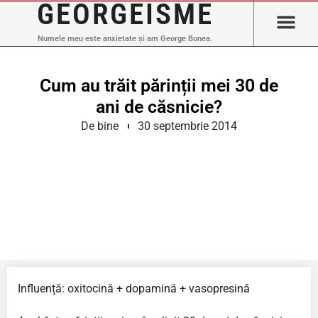
GEORGEISME
Numele meu este anxietate și am George Bonea.
Cum au trăit părinții mei 30 de
ani de căsnicie?
De bine
30 septembrie 2014
Influență: oxitocină + dopamină + vasopresină