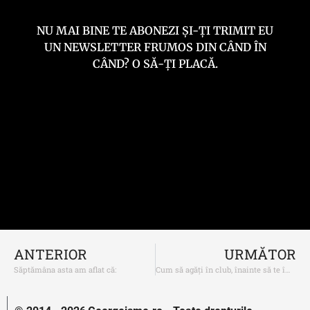
NU MAI BINE TE ABONEZI ȘI-ȚI TRIMIT EU
UN NEWSLETTER FRUMOS DIN CÂND ÎN
CÂND? O SĂ-ȚI PLACĂ.
ANTERIOR
URMĂTOR
Săptămâna asta am aflat că:
Cum să agăți în club, înainte să te îmbeți și să te comporți penibil așa cum faci de obicei când ieși în oraș în ziua de salariu, pe care abia l-ai câștigat că dacă făceai medicina cum îți spunea mă-ta acum ajungeai mare om, dar tu ai preferat s-o arzi pe la terase cu fetele de la Speologie când puteai să-ți faci un rost în viață, dar mna, e prea târziu acum, și mergi des în cluburi unde nici dracu` nu se uită la tine, dansezi penibil, te îmbraci ca tac-tu-n 1973 și bei sucuri cu paiul și mai vrei să faci sex?