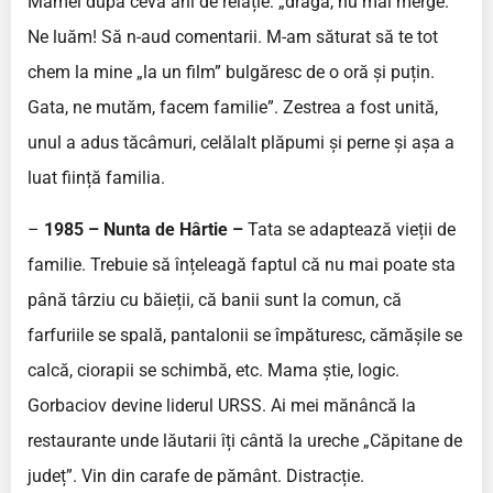
Mamei după ceva ani de relație: „dragă, nu mai merge.
Ne luăm! Să n-aud comentarii. M-am săturat să te tot
chem la mine „la un film” bulgăresc de o oră și puțin.
Gata, ne mutăm, facem familie”. Zestrea a fost unită,
unul a adus tăcâmuri, celălalt plăpumi și perne și așa a
luat ființă familia.
–
1985 – Nunta de Hârtie –
Tata se adaptează vieții de
familie. Trebuie să înțeleagă faptul că nu mai poate sta
până târziu cu băieții, că banii sunt la comun, că
farfuriile se spală, pantalonii se împăturesc, cămășile se
calcă, ciorapii se schimbă, etc. Mama știe, logic.
Gorbaciov devine liderul URSS. Ai mei mănâncă la
restaurante unde lăutarii îți cântă la ureche „Căpitane de
județ”. Vin din carafe de pământ. Distracție.