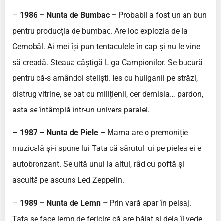
–
1986 – Nunta de Bumbac –
Probabil a fost un an bun
pentru producția de bumbac. Are loc explozia de la
Cernobâl. Ai mei își pun tentaculele în cap și nu le vine
să creadă. Steaua câștigă Liga Campionilor. Se bucură
pentru că-s amândoi steliști. Ies cu huliganii pe străzi,
distrug vitrine, se bat cu milițienii, cer demisia… pardon,
asta se întâmplă într-un univers paralel.
–
1987 – Nunta de Piele –
Mama are o premoniție
muzicală și-i spune lui Tata că sărutul lui pe pielea ei e
autobronzant. Se uită unul la altul, râd cu poftă și
ascultă pe ascuns Led Zeppelin.
–
1989 – Nunta de Lemn –
Prin vară apar în peisaj.
Tata se face lemn de fericire că are băiat și deja îl vede