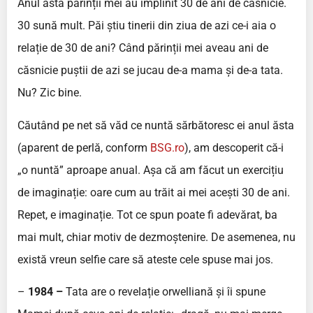
Anul ăsta părinții mei au împlinit 30 de ani de căsnicie.
30 sună mult. Păi știu tinerii din ziua de azi ce-i aia o
relație de 30 de ani? Când părinții mei aveau ani de
căsnicie puștii de azi se jucau de-a mama și de-a tata.
Nu? Zic bine.
Căutând pe net să văd ce nuntă sărbătoresc ei anul ăsta
(aparent de perlă, conform
BSG.ro
), am descoperit că-i
„o nuntă” aproape anual. Așa că am făcut un exercițiu
de imaginație: oare cum au trăit ai mei acești 30 de ani.
Repet, e imaginație. Tot ce spun poate fi adevărat, ba
mai mult, chiar motiv de dezmoștenire. De asemenea, nu
există vreun selfie care să ateste cele spuse mai jos.
–
1984 –
Tata are o revelație orwelliană și îi spune