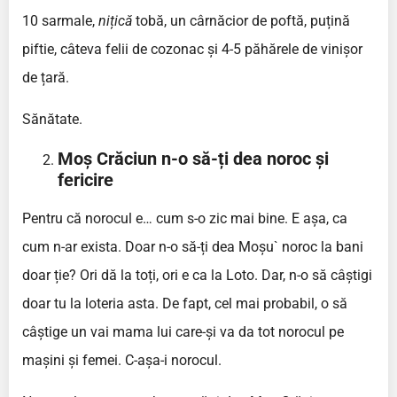
10 sarmale,
nițică
tobă, un cârnăcior de poftă, puțină
piftie, câteva felii de cozonac și 4-5 păhărele de vinișor
de țară.
Sănătate.
Moș Crăciun n-o să-ți dea noroc și
fericire
Pentru că norocul e… cum s-o zic mai bine. E așa, ca
cum n-ar exista. Doar n-o să-ți dea Moșu` noroc la bani
doar ție? Ori dă la toți, ori e ca la Loto. Dar, n-o să câștigi
doar tu la loteria asta. De fapt, cel mai probabil, o să
câștige un vai mama lui care-și va da tot norocul pe
mașini și femei. C-așa-i norocul.