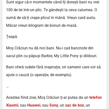
Sunt sigur că-n momentele când îți dorești bani nu vrei
100 de lei într-un plic. Te gândești la ceva calumea. O
sumă de să-ți crape plicul în mână. Vreun card auriu.
Măcar vreun kilogram de bonuri de masă.
Țeapă.
Moș Crăciun nu dă nici bani. Nu-i cad bancnote din
sacul plin cu păpuși Barbie, My Little Pony și dildouri.
Bani oferă rudele fără inspirație, ori oamenii care vor să
ajute o cauză (o operație, de exemplu).
…
Acestea fiind zise, Moș Crăciun ți-ar putea da un
telefon
Xiaomi
, sau
Huawei
, sau
Sony
, un
sac de box
, un