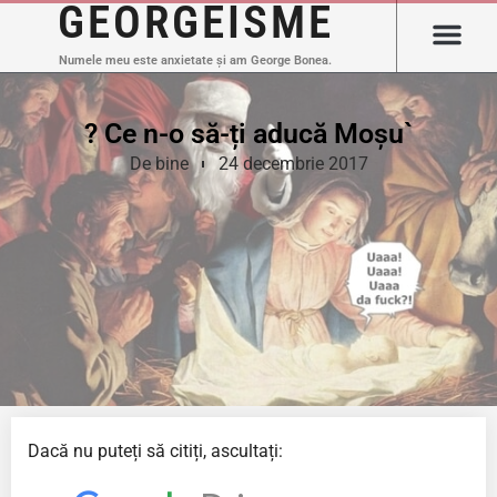
GEORGEISME
Numele meu este anxietate și am George Bonea.
? Ce n-o să-ți aducă Moșu`
De bine
24 decembrie 2017
Dacă nu puteți să citiți, ascultați: