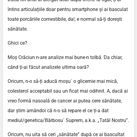
întins articulațiile doar pentru smartphone și ai basculat
toate porcăriile comestibile, da!, e normal să-ți dorești
sănătate.
Ghici ce?
Moș Crăciun n-are analize mai bune-n tolbă. Da chiar,
când ți-ai făcut analizele ultima oară?
Oricum, n-o să-ți aducă moșu` o glicemie mai mică,
colesterol acceptabil sau un ficat mai odihnit. A, dacă ai
vreo formă nasoală de cancer ai putea cere sănătate,
dar știm amândoi că n-o să repare el ce ți-a dat
mediul/genetica/Bărbosu` Suprem, a.k.a. „Tatăl Nostru”.
Oricum, nu uita să ceri „sănătate” după ce ai bascultat