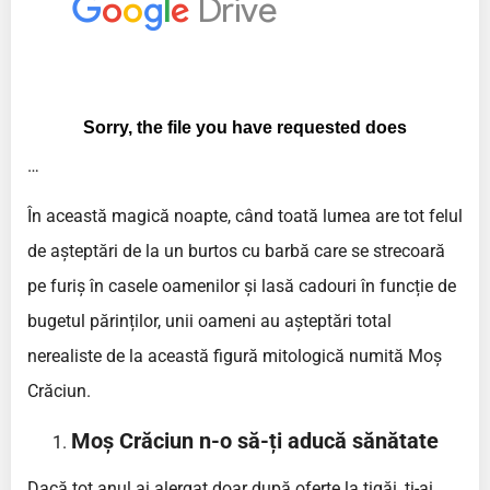
…
În această magică noapte, când toată lumea are tot felul
de așteptări de la un burtos cu barbă care se strecoară
pe furiș în casele oamenilor și lasă cadouri în funcție de
bugetul părinților, unii oameni au așteptări total
nerealiste de la această figură mitologică numită Moș
Crăciun.
Moș Crăciun n-o să-ți aducă sănătate
Dacă tot anul ai alergat doar după oferte la tigăi, ți-ai