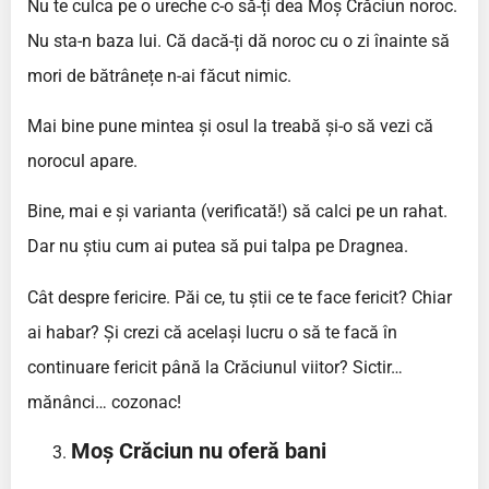
Nu te culca pe o ureche c-o să-ți dea Moș Crăciun noroc.
Nu sta-n baza lui. Că dacă-ți dă noroc cu o zi înainte să
mori de bătrânețe n-ai făcut nimic.
Mai bine pune mintea și osul la treabă și-o să vezi că
norocul apare.
Bine, mai e și varianta (verificată!) să calci pe un rahat.
Dar nu știu cum ai putea să pui talpa pe Dragnea.
Cât despre fericire. Păi ce, tu știi ce te face fericit? Chiar
ai habar? Și crezi că același lucru o să te facă în
continuare fericit până la Crăciunul viitor? Sictir…
mănânci… cozonac!
Moș Crăciun nu oferă bani