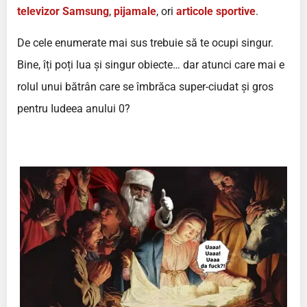
televizor Samsung
,
pijamale
, ori
articole sportive
.
De cele enumerate mai sus trebuie să te ocupi singur.
Bine, îți poți lua și singur obiecte… dar atunci care mai e
rolul unui bătrân care se îmbrăca super-ciudat și gros
pentru Iudeea anului 0?