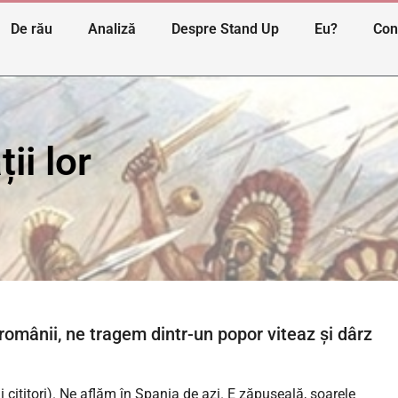
De rău
Analiză
Despre Stand Up
Eu?
Con
ii lor
 românii, ne tragem dintr-un popor viteaz și dârz
i cititori). Ne aflăm în Spania de azi. E zăpușeală, soarele