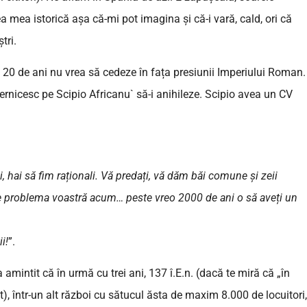
ea mea istorică așa că-mi pot imagina și că-i vară, cald, ori că
tri.
20 de ani nu vrea să cedeze în fața presiunii Imperiului Roman.
ternicesc pe Scipio Africanu` să-i anihileze. Scipio avea un CV
, hai să fim raționali. Vă predați, vă dăm băi comune și zeii
a e problema voastră acum… peste vreo 2000 de ani o să aveți un
i!
”.
a amintit că în urmă cu trei ani, 137 î.E.n. (dacă te miră că „în
it), într-un alt război cu sătucul ăsta de maxim 8.000 de locuitori,