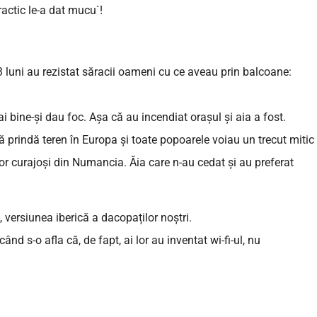
actic le-a dat mucu`!
 13 luni au rezistat săracii oameni cu ce aveau prin balcoane:
 bine-și dau foc. Așa că au incendiat orașul și aia a fost.
ă prindă teren în Europa și toate popoarele voiau un trecut mitic
ilor curajoși din Numancia. Ăia care n-au cedat și au preferat
versiunea iberică a dacopaților noștri.
d s-o afla că, de fapt, ai lor au inventat wi-fi-ul, nu