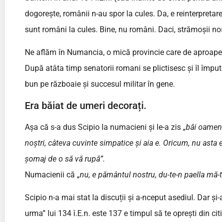
dogorește, românii n-au spor la cules. Da, e reinterpretar
sunt români la cules. Bine, nu români. Daci, strămoșii noș
Ne aflăm în Numancia, o mică provincie care de aproape 
După atâta timp senatorii romani se plictisesc și îl împu
bun pe războaie și succesul militar în gene.
Era băiat de umeri decorați.
Așa că s-a dus Scipio la numacieni și le-a zis „
băi oameni
noștri, câteva cuvinte simpatice și aia e. Oricum, nu ast
șomaj de o să vă rupă”.
Numacienii că „
nu, e pământul nostru, du-te-n paella mă-ti
Scipio n-a mai stat la discuții și a-nceput asediul. Dar și-
urma” lui 134 î.E.n. este 137 e timpul să te oprești din cit