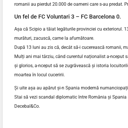
romanii au pierdut 20.000 de oameni care s-au predat. Pr
Un fel de FC Voluntari 3 – FC Barcelona 0.
Așa că Scipio a tăiat legăturile provinciei cu exteriorul.
murături, zacuscă, carne la afumătoare.
După 13 luni au zis că, decât să-i cucerească romanii, mai
Mulți ani mai târziu, când curentul naționalist a-nceput s
și glorios, a-nceput să se zugrăvească și istoria locuitor
moartea în locul cuceririi.
Și uite așa au apărut și-n Spania modernă numanciopați, 
Stai să vezi scandal diplomatic între România și Spania cân
Decebal&Co.