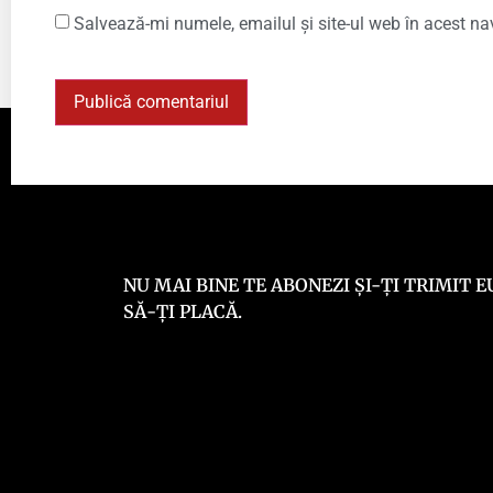
Salvează-mi numele, emailul și site-ul web în acest na
NU MAI BINE TE ABONEZI ȘI-ȚI TRIMIT
SĂ-ȚI PLACĂ.