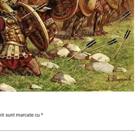
rii sunt marcate cu
*