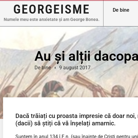
GEORGEISME
De bine
Numele meu este anxietate și am George Bonea.
Au și alții dacopaț
De bine
9 august 2017
Dacă trăiați cu proasta impresie că doar noi,
(dacii) să știți că vă înșelați amarnic.
Suntem în anul 134 î.E.n. (sau înainte de Cristi pentru uni