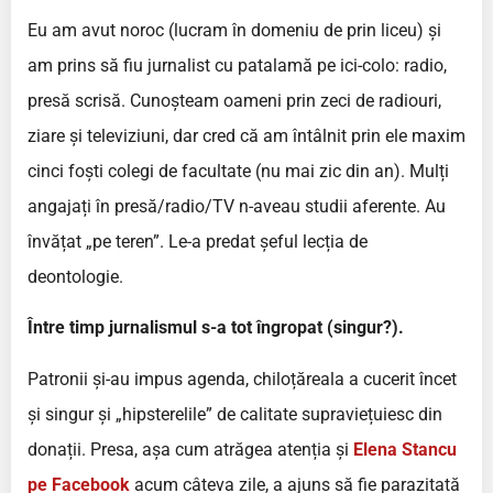
Eu am avut noroc (lucram în domeniu de prin liceu) și
am prins să fiu jurnalist cu patalamă pe ici-colo: radio,
presă scrisă. Cunoșteam oameni prin zeci de radiouri,
ziare și televiziuni, dar cred că am întâlnit prin ele maxim
cinci foști colegi de facultate (nu mai zic din an). Mulți
angajați în presă/radio/TV n-aveau studii aferente. Au
învățat „pe teren”. Le-a predat șeful lecția de
deontologie.
Între timp jurnalismul s-a tot îngropat (singur?).
Patronii și-au impus agenda, chiloțăreala a cucerit încet
și singur și „hipsterelile” de calitate supraviețuiesc din
donații. Presa, așa cum atrăgea atenția și
Elena Stancu
pe Facebook
acum câteva zile, a ajuns să fie parazitată