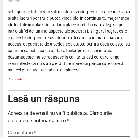
si tu george tot un vanzator esti. vinzi idei pentru ca trebuie, vinzi
si alte lucruri pentru a putea vinde idei in continuare. majoritatea
ideilor tale imi plac. de fapt imi place modul in care alegi sa pui
intr o altfel de lumina aspecte ale societatii. singurul regret este
ca aceste idei penetreaza doar minti care au in mare masura
aceeasi capacitate de a vedea societatea pentru ceea ce este. sa
spunem ca esti asa ca un far al celor pe care societatea ii
dezamageste, nu se regasesc in ea, iar tu esti cel care le mai
reaminteste ca nu s au pierdut pe mare, ca parcursul e corect.
sau cel putin asa te vad eu. cu placere
Răspunde
Lasă un răspuns
Adresa ta de email nu va fi publicată.
Câmpurile
obligatorii sunt marcate cu
*
Comentariu
*