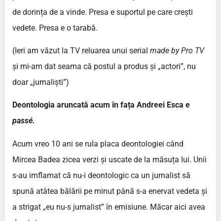
de dorința de a vinde. Presa e suportul pe care crești
vedete. Presa e o tarabă.
(Ieri am văzut la TV reluarea unui serial
made by Pro TV
și mi-am dat seama că postul a produs și „actori”, nu
doar „jurnaliști”)
Deontologia aruncată acum în fața Andreei Esca e
passé.
Acum vreo 10 ani se rula placa deontologiei când
Mircea Badea zicea verzi și uscate de la măsuța lui. Unii
s-au imflamat că nu-i deontologic ca un jurnalist să
spună atâtea bălării pe minut până s-a enervat vedeta și
a strigat „eu nu-s jurnalist” în emisiune. Măcar aici avea