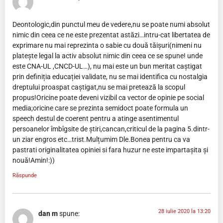
Deontologic,din punctul meu de vedere,nu se poate numi absolut
nimic din ceea ce ne este prezentat astăzi…intru-cat libertatea de
exprimare nu mai reprezinta o sabie cu două tăișuri(nimeni nu
platește legal la activ absolut nimic din ceea ce se spune! unde
este CNA-UL ,CNCD-UL…), nu mai este un bun meritat caștigat
prin definiția educației validate, nu se mai identifica cu nostalgia
dreptului proaspat caștigat,nu se mai pretează la scopul
propus!Oricine poate deveni vizibil ca vector de opinie pe social
media;oricine care se prezinta semidoct poate formula un
speech destul de coerent pentru a atinge asentimentul
persoanelor îmbîgsite de știri,cancan,criticul de la pagina 5.dintr-
un ziar engros etc…trist.Mulțumim Dle.Bonea pentru ca va
pastrati originalitatea opiniei si fara huzur ne este impartașita și
nouă!Amin!:))
Răspunde
28 iulie 2020 la 13:20
dan m
spune: