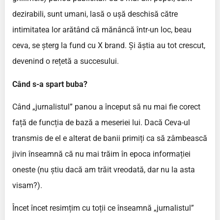
dezirabili, sunt umani, lasă o ușă deschisă către
intimitatea lor arătând că mănâncă într-un loc, beau
ceva, se șterg la fund cu X brand. Și ăștia au tot crescut,
devenind o rețetă a succesului.
Când s-a spart buba?
Când „jurnalistul” panou a început să nu mai fie corect
față de funcția de bază a meseriei lui. Dacă Ceva-ul
transmis de el e alterat de banii primiți ca să zâmbească
jivin înseamnă că nu mai trăim în epoca informației
oneste (nu știu dacă am trăit vreodată, dar nu la asta
visam?).
Încet încet resimțim cu toții ce înseamnă „jurnalistul”