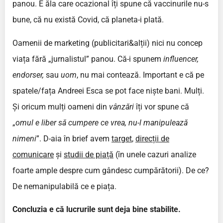
panou. E ăla care ocazional îți spune că vaccinurile nu-s
bune, că nu există Covid, că planeta-i plată.
Oamenii de marketing (publicitari&alții) nici nu concep
viața fără „jurnalistul” panou. Că-i spunem
influencer,
endorser,
sau
uom
, nu mai contează. Important e că pe
spatele/fața Andreei Esca se pot face niște bani. Mulți.
Și oricum mulți oameni din
vânzări
îți vor spune că
„
omul e liber să cumpere ce vrea, nu-l manipulează
nimeni
”. D-aia în brief avem
target
,
direcții de
comunicare
și
studii de piață
(în unele cazuri analize
foarte ample despre cum gândesc cumpărătorii). De ce?
De nemanipulabilă ce e piața.
Concluzia e că lucrurile sunt deja bine stabilite.