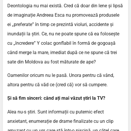
Deontologia nu mai există. Cred că doar din lene și lipsă
de imaginație Andreea Esca nu promovează produsele
ei „preferate” în timp ce prezintă violuri, accidente și
inundații la știri. Ce, nu ne poate spune că ea folosește
cu „încredere” Y colac gonflabil în formă de gogoașă
când merge la mare, imediat după ce ne spune că trei
sate din Moldova au fost măturate de ape?
Oamenilor oricum nu le pasă. Unora pentru că vând,
altora pentru că văd ce (cred că) vor să cumpere.
Și să fim sinceri: când ați mai văzut știri la TV?
Alea nu-s știri. Sunt informații cu puternic efect
anxietant, enumerație de drame finalizate cu un clip
amuzant
cu un urs care stă într-o piscină, un cățel care