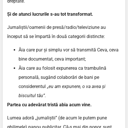
dreptate.
Și de atunci lucrurile s-au tot transformat.
Jurnaliștii/oamenii de presă/radio/televiziune au
început să se împartă în două categorii distincte:
Ăia care pur și simplu vor să transmită Ceva, ceva
bine documentat, ceva important;
Ăia care au folosit expunerea ca trambulină
personală, sugând colaborări de bani pe
considerentul „
eu am expunere, o va avea și
biscuitul tău”.
Partea cu adevărat tristă abia acum vine.
Lumea adoră „jurnaliștii” (de acum le putem pune
ghilimele) panou publicitar. Că-s mai din popor, sunt