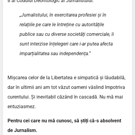
8 al Codului Deontologic al Jurnalistului:
„Jurnalistului, în exercitarea profesiei și în
relațiile pe care le întreține cu autoritățile
publice sau cu diverse societăți comerciale, îi
sunt interzise înțelegeri care i-ar putea afecta
imparțialitatea sau independența.”
Mișcarea celor de la Libertatea e simpatică și lăudabilă,
dar în ultimii ani am tot văzut oameni vâslind împotriva
curentului. Și inevitabil căzând în cascadă. Nu mă mai
entuziasmez.
Pentru cei care nu mă cunosc, să știți că-s absolvent
de Jurnalism.