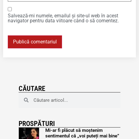
Salvează-mi numele, emailul și site-ul web în acest
navigator pentru data viitoare când o să comentez.
CĂUTARE
PROSPĂTURI
Mi-ar fi plăcut să moștenim
sentimentul că „voi puteți mai bine”