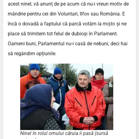
acest ninel, vă anunț de pe acum că nu-i vreun motiv de
mândrie pentru cei din Voluntari, Ilfov sau România. E
încă o dovadă a faptului că parcă votăm
la mi
ș
to
și ne
place să trimitem tot felul de dubioși în Parlament.
Oameni buni, Parlamentul nu-i casă de nebuni, deci hai
să regândim opțiunile.
Ninel în rolul omului căruia îi pasă (sursă