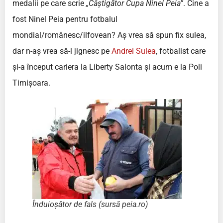
medalii pe care scrie
„Câștigător Cupa Ninel Peia”
. Cine a
fost Ninel Peia pentru fotbalul
mondial/românesc/ilfovean? Aș vrea să spun fix sulea,
dar n-aș vrea să-l jignesc pe
Andrei Sulea
, fotbalist care
și-a început cariera la Liberty Salonta și acum e la Poli
Timişoara.
Înduioșător de fals (sursă peia.ro)