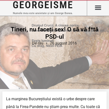
GEORGEISME
Numele meu este anxietate și am George Bonea.
Tineri, nu faceți sex! O să vă f*tă
PSD-ul
De rău
26 august 2016
La marginea Bucureștiului există o urbe despre care
până la Firea-Pandele nu știam prea multe. Cu toate că