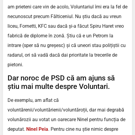
am prieteni care vin de acolo, Voluntariul îmi era la fel de
necunoscut precum Fălticeniul. Nu știu dacă au vreun
liceu, Fornetti, KFC sau dacă și-a făcut Spiru Haret vreo
fabrică de diplome în zonă. Știu că e un Petrom la
intrare (sper să nu greșesc) și că uneori stau polițiștii cu
radarul, ori să vadă dacă dai prioritate la trecerile de
pietoni.
Dar noroc de PSD că am ajuns să
știu mai multe despre Voluntari.
De exemplu, am aflat că
voluntărenii/voluntărienii/voluntăroții, dar mai degrabă
volunărozii au votat un oarecare Ninel pentru funcția de
deputat.
Ninel Peia
. Pentru cine nu știe nimic despre