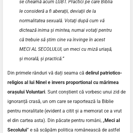
se cheamă acum LGBT. Practici pe care Biblia
le consideră a fi aberaţii, deviaţii de la
normalitatea sexuală. Votaţi după cum vă
dictează inima şi mintea, numai votaţi pentru
că trebuie să ştim cine va învinge în acest
MECI AL SECOLULUI, un meci cu miză uriaşă,
şi morală, şi practică.”
Din primele rânduri vă dați seama că
delirul patriotico-
religios al lui Ninel e invers proportional cu mărimea
orașului Voluntari
. Sunt conștient că vorbesc unui zid de
ignoranță crasă, un om care se raportează la Biblie
pentru moralitate (evident a citit și a memorat ce a vrut
el din cartea asta). Din păcate pentru români, „
Meci al
Secolului
” e să scăpăm politica românească de astfel