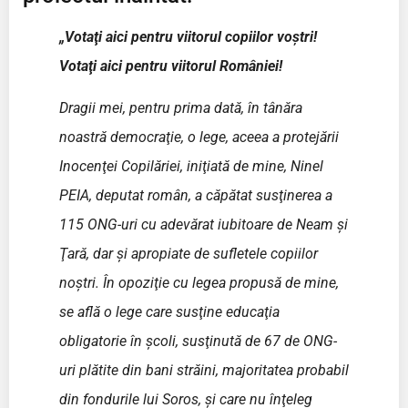
„Votaţi aici pentru viitorul copiilor voştri!
Votaţi aici pentru viitorul României!
Dragii mei, pentru prima dată, în tânăra
noastră democraţie, o lege, aceea a protejării
Inocenţei Copilăriei, iniţiată de mine, Ninel
PEIA, deputat român, a căpătat susţinerea a
115 ONG-uri cu adevărat iubitoare de Neam şi
Ţară, dar şi apropiate de sufletele copiilor
noştri. În opoziţie cu legea propusă de mine,
se află o lege care susţine educaţia
obligatorie în şcoli, susţinută de 67 de ONG-
uri plătite din bani străini, majoritatea probabil
din fondurile lui Soros, şi care nu înţeleg