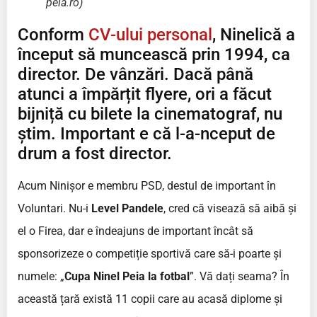
peia.ro)
Conform
CV-ului personal
, Ninelică a
început să muncească prin 1994, ca
director. De vânzări. Dacă până
atunci a împărțit flyere, ori a făcut
bijniță cu bilete la cinematograf, nu
știm. Important e că l-a-nceput de
drum a fost director.
Acum Ninișor e membru PSD, destul de important în
Voluntari. Nu-i
Level Pandele
, cred că visează să aibă și
el o Firea, dar e îndeajuns de important încât să
sponsorizeze o competiție sportivă care să-i poarte și
numele: „
Cupa Ninel Peia la fotbal
”. Vă dați seama? În
această țară există 11 copii care au acasă diplome și