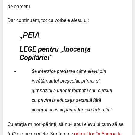
de oameni.
Dar continuăm, tot cu vorbele alesului:
„PEIA
LEGE pentru „Inocenţa
Copilăriei”
Se interzice predarea către elevii din
învăţămantul preşcolar, primar şi
gimnazial a unor informaţii sau cursuri
cu privire la educaţia sexuală fără
acordul scris al părinţilor sau tutorelui”
Cu atâția minori-părinți, să nu-i spui elevului cum să se
tufă
e o nemernicie. Suntem pe
primul loc în Europa la