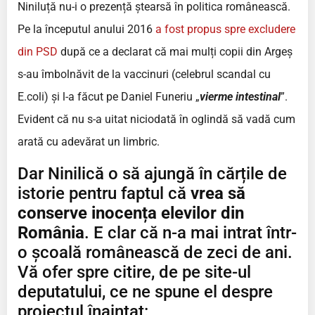
Niniluță nu-i o prezență ștearsă în politica românească.
Pe la începutul anului 2016
a fost propus spre excludere
din PSD
după ce a declarat că mai mulți copii din Argeș
s-au îmbolnăvit de la vaccinuri (celebrul scandal cu
E.coli) și l-a făcut pe Daniel Funeriu „
vierme intestinal
”.
Evident că nu s-a uitat niciodată în oglindă să vadă cum
arată cu adevărat un limbric.
Dar Ninilică o să ajungă în cărțile de
istorie pentru faptul că
vrea să
conserve inocența elevilor din
România
. E clar că n-a mai intrat într-
o școală românească de zeci de ani.
Vă ofer spre citire, de pe site-ul
deputatului, ce ne spune el despre
proiectul înaintat: