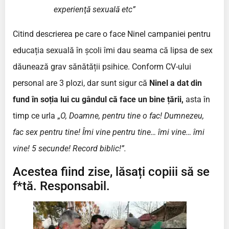
experienţă sexuală etc”
Citind descrierea pe care o face Ninel campaniei pentru
educația sexuală în școli îmi dau seama că lipsa de sex
dăunează grav sănătății psihice. Conform CV-ului
personal are 3 plozi, dar sunt sigur că
Ninel a dat din
fund în soția lui cu gândul că face un bine țării,
asta în
timp ce urla „
O, Doamne, pentru tine o fac! Dumnezeu,
fac sex pentru tine! Îmi vine pentru tine… îmi vine… îmi
vine! 5 secunde! Record biblic!”.
Acestea fiind zise, lăsați copiii să se
f*tă. Responsabil.