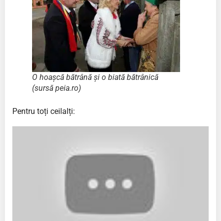
O hoașcă bătrână și o biată bătrânică
(sursă peia.ro)
Pentru toți ceilalți: