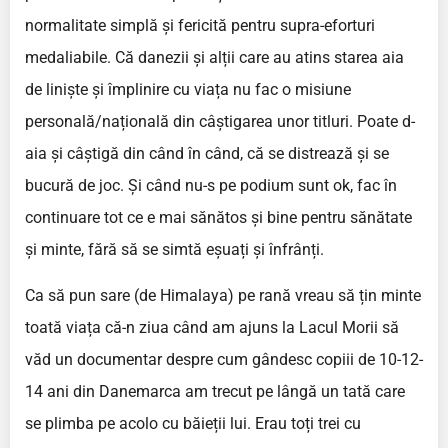
normalitate simplă și fericită pentru supra-eforturi
medaliabile. Că danezii și alții care au atins starea aia
de liniște și împlinire cu viața nu fac o misiune
personală/națională din câștigarea unor titluri. Poate d-
aia și câștigă din când în când, că se distrează și se
bucură de joc. Și când nu-s pe podium sunt ok, fac în
continuare tot ce e mai sănătos și bine pentru sănătate
și minte, fără să se simtă eșuați și înfrânți.
Ca să pun sare (de Himalaya) pe rană vreau să țin minte
toată viața că-n ziua când am ajuns la Lacul Morii să
văd un documentar despre cum gândesc copiii de 10-12-
14 ani din Danemarca am trecut pe lângă un tată care
se plimba pe acolo cu băieții lui. Erau toți trei cu