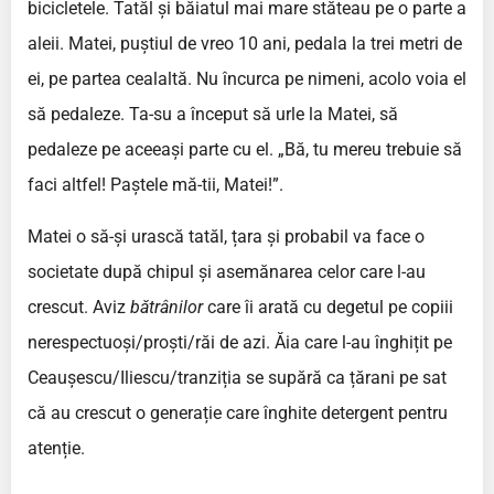
bicicletele. Tatăl și băiatul mai mare stăteau pe o parte a
aleii. Matei, puștiul de vreo 10 ani, pedala la trei metri de
ei, pe partea cealaltă. Nu încurca pe nimeni, acolo voia el
să pedaleze. Ta-su a început să urle la Matei, să
pedaleze pe aceeași parte cu el. „Bă, tu mereu trebuie să
faci altfel! Paștele mă-tii, Matei!”.
Matei o să-și urască tatăl, țara și probabil va face o
societate după chipul și asemănarea celor care l-au
crescut. Aviz
bătrânilor
care îi arată cu degetul pe copiii
nerespectuoși/proști/răi de azi. Ăia care l-au înghițit pe
Ceaușescu/Iliescu/tranziția se supără ca țărani pe sat
că au crescut o generație care înghite detergent pentru
atenție.