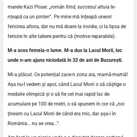
marele Kazi Ploae: „
român fiind, succesul altuia te-
nțeapă ca un pinten
”. Pe mine mă înțeapă uneori
fericirea altora, dar nu mă doare la invidie, ci la lipsa de
fericire în alte tabere pentru că (motive reparabile).
M-a scos femeia-n lume. M-a dus la Lacul Morii, loc
unde n-am ajuns niciodată în 32 de ani de București.
Mi-a plăcut. Ce potențial zace-n zona aia, mamă-mamă!
Așa nu-l vedem și apoi, când Lacul Morii o să câștige o
medalie olimpică și o să fie cel mai rapid lac de
acumulare pe 100 de metri, o să spunem în cor că „noi
țineam cu Lacul Morii de când era mic, dar așa-i în
România… nu se vrea…”.