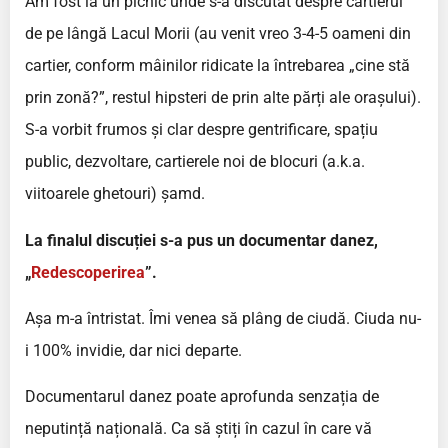
Am fost la un picnic unde s-a discutat despre cartierul
de pe lângă Lacul Morii (au venit vreo 3-4-5 oameni din
cartier, conform mâinilor ridicate la întrebarea „cine stă
prin zonă?”, restul hipsteri de prin alte părți ale orașului).
S-a vorbit frumos și clar despre gentrificare, spațiu
public, dezvoltare, cartierele noi de blocuri (a.k.a.
viitoarele ghetouri) șamd.
La finalul discuției s-a pus un documentar danez,
„
Redescoperirea
”.
Așa m-a întristat. Îmi venea să plâng de ciudă. Ciuda nu-
i 100% invidie, dar nici departe.
Documentarul danez poate aprofunda senzația de
neputință națională. Ca să știți în cazul în care vă