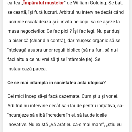
cartea „
Împăratul muștelor
” de William Golding. Se bat,
se ceartă, își fură lucruri. Arbitrul nu intervine decât când
lucrurile escaladează și îi invită pe copii să se așeze la
masa negocierilor. Ce fac picii? Își fac legi. Nu par duși
la biserică (chiar din contră), dar reușesc organic să se
înțeleagă asupra unor reguli biblice (să nu furi, să nu-i
faci altuia ce nu vrei să ți se întâmple ție). Se
instaurează pacea.
Ce se mai întâmplă în societatea asta utopică?
Cei mici încep să-și facă cazemate. Cum știu și vor ei.
Arbitrul nu intervine decât să-i laude pentru inițiativă, să-i
încurajeze să aibă încredere în ei, să laude ideile
inovative. Nu există „vă arăt eu că-s mai mare”, „știu eu