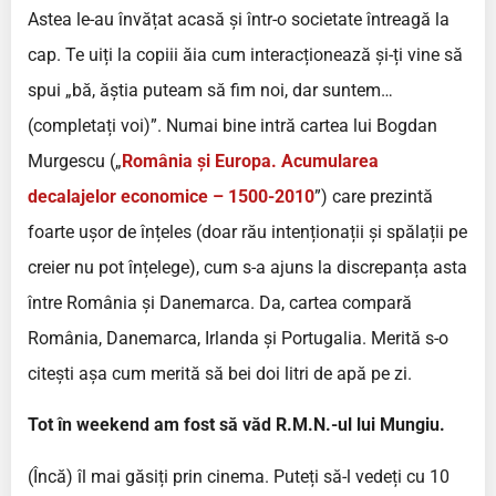
Astea le-au învățat acasă și într-o societate întreagă la
cap. Te uiți la copiii ăia cum interacționează și-ți vine să
spui „bă, ăștia puteam să fim noi, dar suntem…
(completați voi)”. Numai bine intră cartea lui Bogdan
Murgescu („
România și Europa. Acumularea
decalajelor economice – 1500-2010
”) care prezintă
foarte ușor de înțeles (doar rău intenționații și spălații pe
creier nu pot înțelege), cum s-a ajuns la discrepanța asta
între România și Danemarca. Da, cartea compară
România, Danemarca, Irlanda și Portugalia. Merită s-o
citești așa cum merită să bei doi litri de apă pe zi.
Tot în weekend am fost să văd R.M.N.-ul lui Mungiu.
(Încă) îl mai găsiți prin cinema. Puteți să-l vedeți cu 10