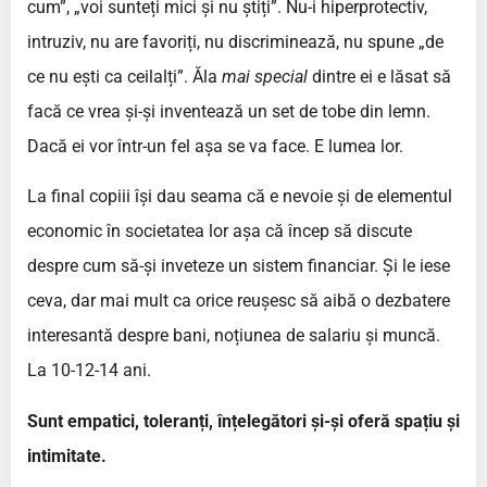
cum”, „voi sunteți mici și nu știți”. Nu-i hiperprotectiv,
intruziv, nu are favoriți, nu discriminează, nu spune „de
ce nu ești ca ceilalți”. Ăla
mai special
dintre ei e lăsat să
facă ce vrea și-și inventează un set de tobe din lemn.
Dacă ei vor într-un fel așa se va face. E lumea lor.
La final copiii își dau seama că e nevoie și de elementul
economic în societatea lor așa că încep să discute
despre cum să-și inveteze un sistem financiar. Și le iese
ceva, dar mai mult ca orice reușesc să aibă o dezbatere
interesantă despre bani, noțiunea de salariu și muncă.
La 10-12-14 ani.
Sunt empatici, toleranți, înțelegători și-și oferă spațiu și
intimitate.