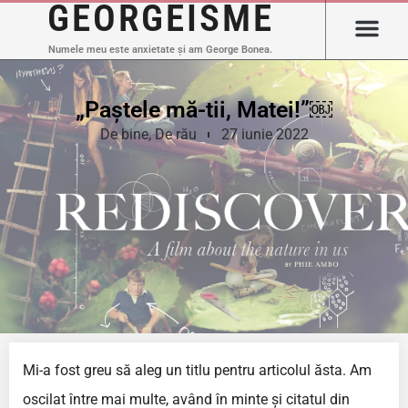
GEORGEISME
Numele meu este anxietate și am George Bonea.
„Paștele mă-tii, Matei!”￼
De bine
,
De rău
27 iunie 2022
Mi-a fost greu să aleg un titlu pentru articolul ăsta. Am
oscilat între mai multe, având în minte și citatul din