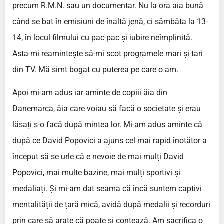
precum R.M.N. sau un documentar. Nu la ora aia bună
când se bat în emisiuni de înaltă jenă, ci sâmbăta la 13-
14, în locul filmului cu pac-pac și iubire neîmplinită.
Asta-mi reamintește să-mi scot programele mari și tari
din TV. Mă simt bogat cu puterea pe care o am.
Apoi mi-am adus iar aminte de copiii ăia din
Danemarca, ăia care voiau să facă o societate și erau
lăsați s-o facă după mintea lor. Mi-am adus aminte că
după ce David Popovici a ajuns cel mai rapid înotător a
început să se urle că e nevoie de mai mulți David
Popovici, mai multe bazine, mai mulți sportivi și
medaliați. Și mi-am dat seama că încă suntem captivi
mentalității de țară mică, avidă după medalii și recorduri
prin care să arate că poate și contează. Am sacrifica o