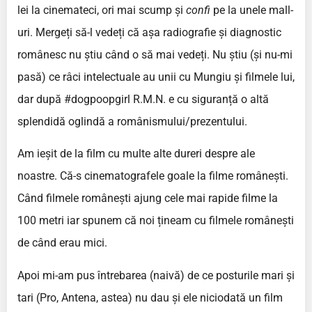
lei la cinemateci, ori mai scump și
confi
pe la unele mall-
uri. Mergeți să-l vedeți că așa radiografie și diagnostic
românesc nu știu când o să mai vedeți. Nu știu (și nu-mi
pasă) ce râci intelectuale au unii cu Mungiu și filmele lui,
dar după #dogpoopgirl R.M.N. e cu siguranță o altă
splendidă oglindă a românismului/prezentului.
Am ieșit de la film cu multe alte dureri despre ale
noastre. Că-s cinematografele goale la filme românești.
Când filmele românești ajung cele mai rapide filme la
100 metri iar spunem că noi țineam cu filmele românești
de când erau mici.
Apoi mi-am pus întrebarea (naivă) de ce posturile mari și
tari (Pro, Antena, astea) nu dau și ele niciodată un film