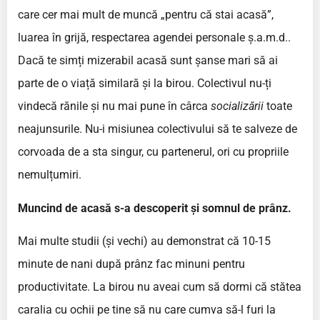
care cer mai mult de muncă „pentru că stai acasă”,
luarea în grijă, respectarea agendei personale ș.a.m.d..
Dacă te simți mizerabil acasă sunt șanse mari să ai
parte de o viață similară și la birou. Colectivul nu-ți
vindecă rănile și nu mai pune în cârca
socializării
toate
neajunsurile. Nu-i misiunea colectivului să te salveze de
corvoada de a sta singur, cu partenerul, ori cu propriile
nemulțumiri.
Muncind de acasă s-a descoperit și somnul de prânz.
Mai multe studii (și vechi) au demonstrat că 10-15
minute de nani după prânz fac minuni pentru
productivitate. La birou nu aveai cum să dormi că stătea
caralia cu ochii pe tine să nu care cumva să-l furi la