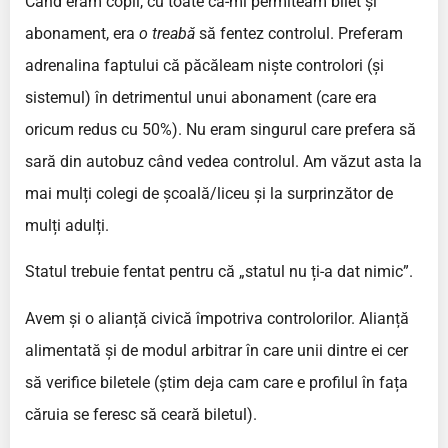
Când eram copil, cu toate că-mi permiteam bilet și
abonament, era
o treabă
să fentez controlul. Preferam
adrenalina faptului că păcăleam niște controlori (și
sistemul) în detrimentul unui abonament (care era
oricum redus cu 50%). Nu eram singurul care prefera să
sară din autobuz când vedea controlul. Am văzut asta la
mai mulți colegi de școală/liceu și la surprinzător de
mulți adulți.
Statul trebuie fentat pentru că „statul nu ți-a dat nimic”.
Avem și o alianță civică împotriva controlorilor. Alianță
alimentată și de modul arbitrar în care unii dintre ei cer
să verifice biletele (știm deja cam care e profilul în fața
căruia se feresc să ceară biletul).