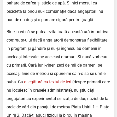
pahare de cafea și sticle de apă. Și nici mersul cu
bicicleta la birou nu-i combinație dacă angajatorii nu
pun de un duș și o parcare sigură pentru țoaglă.
Bine, cred că se putea evita toată această ură împotriva
commute­-
ului dacă angajatorii demonstrau flexibilitate
în program și gândire și nu-și înghesuiau oamenii în
aceleași intervale pe aceleași drumuri. Și dacă vorbeau
cu primarii. Cară luni-vineri zeci de mii de oameni pe
aceeași linie de metrou și spune-mi că n-o să se umfle
buba. Ca
o legătură cu textul de ieri
(despre primarii care
nu locuiesc în orașele administrate), nu știu câți
angajatori au experimentat senzația de duș nazist de la
orele de vârf din pasajul de metrou Piața Unirii 1 – Piața
Unirii 2. Dacă-ți aduci fizicul la birou în mașina