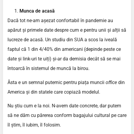
Munca de acasă
Dacă tot ne-am așezat confortabil în pandemie au
apărut și primele date despre cum e pentru unii și alții să
lucreze de acasă. Un studiu din SUA a scos la iveală
faptul că 1 din 4/40% din americani (depinde peste ce
date și link-uri te uiți) și-ar da demisia decât să se mai
întoarcă în sistemul de muncă la birou.
Ăsta e un semnal puternic pentru piața muncii
office
din
America și din statele care copiază modelul.
Nu știu cum e la noi. N-avem date concrete, dar putem
să ne dăm cu părerea conform bagajului cultural pe care
îl știm, îl iubim, îl folosim.