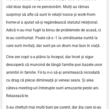
văd doar după ce ne pensionăm. Mulți au rămas
surprinși să afle că sunt în relații toxice și work-from-
home-ul a ajutat să-și regândească statutul relațional.
Adică n-au mai fugit la birou de problemele de acasă, ci
le-au confruntat. Poate că-s -1 la următoarea nuntă la
care sunt invitați, dar sunt pe un drum mai bun în viață.
Cine are copii s-a plâns la început, dar încet și sigur
descoperă că muncind de lângă familie pun bazele unor
amintiri
în familie
. Fii-tu n-o să-și amintească niciodată
cu drag că plecai dimineață și veneai seara. Și alea
câteva
meeting­-­
uri întrerupte sunt amuzante peste ani.
Relaxează-te.
S-au cheltuit mai mulți bani pe curent, dar ăia care și-au