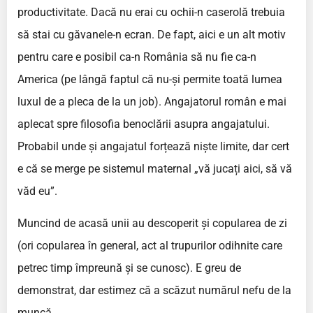
productivitate. Dacă nu erai cu ochii-n caserolă trebuia
să stai cu găvanele-n ecran. De fapt, aici e un alt motiv
pentru care e posibil ca-n România să nu fie ca-n
America (pe lângă faptul că nu-și permite toată lumea
luxul de a pleca de la un job). Angajatorul român e mai
aplecat spre filosofia benoclării asupra angajatului.
Probabil unde și angajatul forțează niște limite, dar cert
e că se merge pe sistemul maternal „vă jucați aici, să vă
văd eu”.
Muncind de acasă unii au descoperit și copularea de zi
(ori copularea în general, act al trupurilor odihnite care
petrec timp împreună și se cunosc). E greu de
demonstrat, dar estimez că a scăzut numărul nefu de la
muncă.