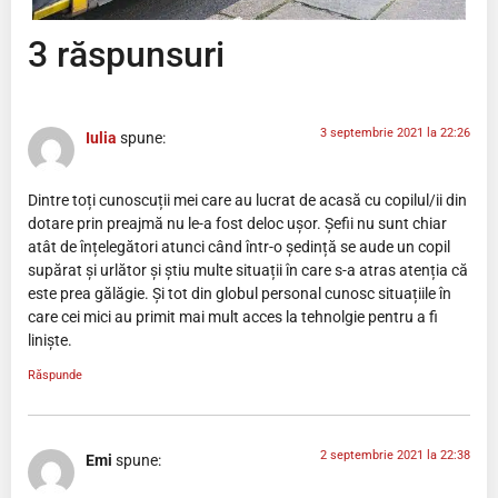
3 răspunsuri
3 septembrie 2021 la 22:26
Iulia
spune:
Dintre toți cunoscuții mei care au lucrat de acasă cu copilul/ii din
dotare prin preajmă nu le-a fost deloc ușor. Șefii nu sunt chiar
atât de înțelegători atunci când într-o ședință se aude un copil
supărat și urlător și știu multe situații în care s-a atras atenția că
este prea gălăgie. Și tot din globul personal cunosc situațiile în
care cei mici au primit mai mult acces la tehnolgie pentru a fi
liniște.
Răspunde
2 septembrie 2021 la 22:38
Emi
spune: