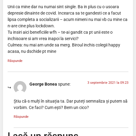
Unii ca mine dar nu numai sint single. Ba in plus cu o usoara
depresie dinainte de covid. Incearca sa te gandesti ce a facut
lipsa completa a socializarii – acum nimeni nu mai vb cu mine ca
n-are cine plus lockdown.
Tu insiri aici beneficiile wfh – te-ai gandit ca pt unii este o
inchisoare si am vrea inapoi la servici?
Culmea: nu mai am unde sa merg. Biroul inchis colegii happy
acasa, nu dschide pt mine
Răspunde
3 septembrie 2021 la 09:23
George Bonea
spune:
Știu că-s mulți în situația ta. Dar puteți semnaliza și putem să
vorbim. Ce faci? Cum ești? Bem un cico?
Răspunde