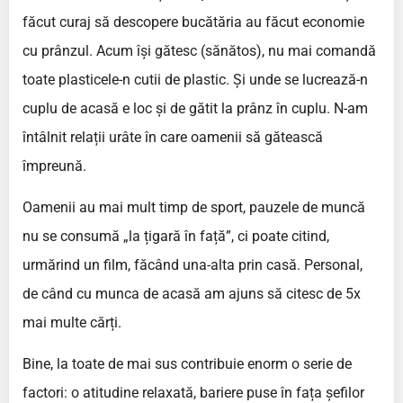
făcut curaj să descopere bucătăria au făcut economie
cu prânzul. Acum își gătesc (sănătos), nu mai comandă
toate plasticele-n cutii de plastic. Și unde se lucrează-n
cuplu de acasă e loc și de gătit la prânz în cuplu. N-am
întâlnit relații urâte în care oamenii să gătească
împreună.
Oamenii au mai mult timp de sport, pauzele de muncă
nu se consumă „la țigară în față”, ci poate citind,
urmărind un film, făcând una-alta prin casă. Personal,
de când cu munca de acasă am ajuns să citesc de 5x
mai multe cărți.
Bine, la toate de mai sus contribuie enorm o serie de
factori: o atitudine relaxată, bariere puse în fața șefilor