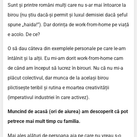
Sunt și printre români mulți care nu s-ar mai întoarce la
birou (nu știu dacă-și permit și luxul demisiei dacă șeful
spune „haida!”). Dar dorința de work-from-home pe viață
e acolo. De ce?
O să dau câteva din exemplele personale pe care le-am
întâlnit și la alții. Eu mi-am dorit work-from-home cam
de când am început să lucrez în birouri. Nu că nu mi-a
plăcut colectivul, dar munca de la același birou
plictisește teribil și rutina e moartea creativității
(imperativul industriei în care activez).
Muncind de acasă (ori de aiurea) am descoperit că pot
petrece mai mult timp cu familia.
Mai ales alături de persoana aia pe care nu vreau s-o