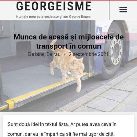
GEORGEISME
Numele meu este anxietate și am George Bonea.
Munca de acasă și mijloacele de
transport în comun
De bine
,
De rău
2 septembrie 2021
Sunt două idei în textul ăsta. Ar putea avea ceva în
comun, dar eu le împart ca să fie mai ușor de citit.