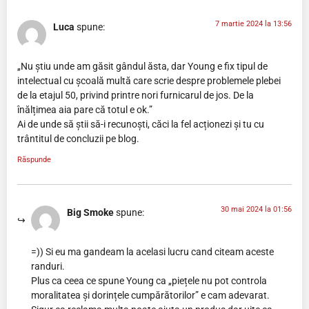
7 martie 2024 la 13:56
Luca
spune:
„Nu știu unde am găsit gândul ăsta, dar Young e fix tipul de
intelectual cu școală multă care scrie despre problemele plebei
de la etajul 50, privind printre nori furnicarul de jos. De la
înălțimea aia pare că totul e ok.”
Ai de unde să știi să-i recunoști, căci la fel acționezi și tu cu
trântitul de concluzii pe blog.
Răspunde
30 mai 2024 la 01:56
Big Smoke
spune:
=)) Si eu ma gandeam la acelasi lucru cand citeam aceste
randuri.
Plus ca ceea ce spune Young ca „piețele nu pot controla
moralitatea și dorințele cumpărătorilor” e cam adevarat.