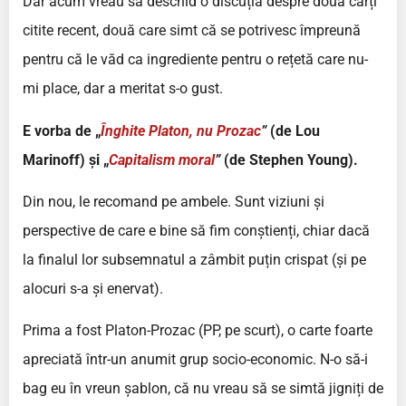
Dar acum vreau să deschid o discuția despre două cărți
citite recent, două care simt că se potrivesc împreună
pentru că le văd ca ingrediente pentru o rețetă care nu-
mi place, dar a meritat s-o gust.
E vorba de „
Înghite Platon, nu Prozac
”
(de Lou
Marinoff) și „
Capitalism moral
”
(de Stephen Young).
Din nou, le recomand pe ambele. Sunt viziuni și
perspective de care e bine să fim conștienți, chiar dacă
la finalul lor subsemnatul a zâmbit puțin crispat (și pe
alocuri s-a și enervat).
Prima a fost Platon-Prozac (PP, pe scurt), o carte foarte
apreciată într-un anumit grup socio-economic. N-o să-i
bag eu în vreun șablon, că nu vreau să se simtă jigniți de