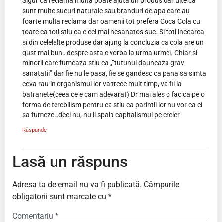
Sigur ca reclama multa poate ajuta un produs dar uite ca
sunt multe sucuri naturale sau branduri de apa care au
foarte multa reclama dar oamenii tot prefera Coca Cola cu
toate ca toti stiu ca e cel mai nesanatos suc. Si toti incearca
si din celelalte produse dar ajung la concluzia ca cola are un
gust mai bun…despre asta e vorba la urma urmei. Chiar si
minorii care fumeaza stiu ca „”tutunul dauneaza grav
sanatatii” dar fie nu le pasa, fie se gandesc ca pana sa simta
ceva rau in organismul lor va trece mult timp, va fii la
batranete(ceea ce e cam adevarat) Dr mai ales o fac ca pe o
forma de terebilism pentru ca stiu ca parintii lor nu vor ca ei
sa fumeze…deci nu, nu ii spala capitalismul pe creier
Răspunde
Lasă un răspuns
Adresa ta de email nu va fi publicată.
Câmpurile
obligatorii sunt marcate cu
*
Comentariu
*