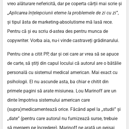
vreo alăturare nefericită, dar pe coperta cărții mai scrie și
„
Aplicarea înțelepciunii eterne la problemele de zi cu zi”
,
și tipul ăsta de marketing-absolutisme mă lasă rece.
Pentru că și eu scriu d-astea des pentru munca de
copywriter. Vorba aia, nu-i vinde castraveți grădinarului.
Pentru cine a citit PP, dar și cei care ar vrea să se apuce
de carte, să știți din capul locului că autorul are o bătălie
personală cu sistemul medical american. Mai exact cu
psihologii. El nu ascunde asta, ba chiar e chitit din
primele pagini să arate misiunea. Lou Marinoff are un
dinte împotriva sistemului american care
(supra)medicamentează orice. Făcând apel la „studii” și
„date” (pentru care autorul nu furnizează surse, trebuie
să mergem pe încredere), Marinoff ne arată un peisaj