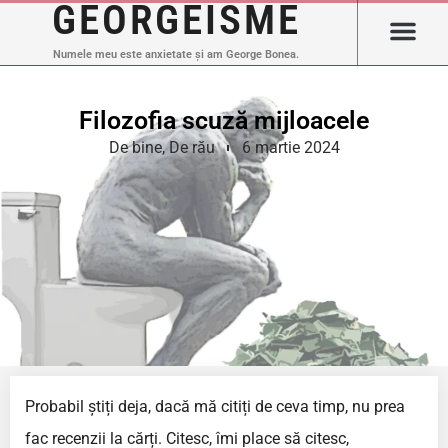
GEORGEISME
Numele meu este anxietate și am George Bonea.
Filozofia scuză mijloacele
De bine
,
De rău
6 martie 2024
Probabil știți deja, dacă mă citiți de ceva timp, nu prea
fac recenzii la cărți. Citesc, îmi place să citesc,