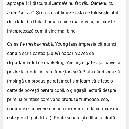
aproape 1:1 discursul „
armele nu fac rău. Oamenii cu
arme fac rău”.
Și ca să sublinieze asta se folosește abil
de citate din Dalai Lama și cine mai vrei tu, pe care le
interpretează cum îi vine mai bine.
Ca să fie treaba-treabă, Young lasă impresia că atunci
când a scris cartea (2009) habar n-avea de
departamentul de marketing. Are niște gafe așa naive cu
privire la modul în care funcționează Piața când vrea să
împingă un produs pe raft încât simțeam că citesc o
carte de povești pentru copii, o gingașă lectură despre
prinți și prințese care vând produse frumoase, eco,
sănătoase, la cererea unui consumator educat (care nu
este prostit publicitar). Poate scoate și ediția ilustrată.