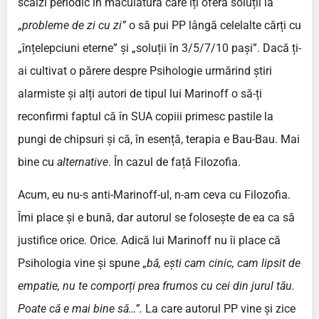
scalzi periodic în maculatură care îți oferă soluții la
„
probleme de zi cu zi”
o să pui PP lângă celelalte cărți cu
„înțelepciuni eterne” și „soluții în 3/5/7/10 pași”. Dacă ți-
ai cultivat o părere despre Psihologie urmărind știri
alarmiste și alți autori de tipul lui Marinoff o să-ți
reconfirmi faptul că în SUA copiii primesc pastile la
pungi de chipsuri și că, în esență, terapia e Bau-Bau. Mai
bine cu
alternative
. În cazul de față Filozofia.
Acum, eu nu-s anti-Marinoff-ul, n-am ceva cu Filozofia.
Îmi place și e bună, dar autorul se folosește de ea ca să
justifice orice. Orice. Adică lui Marinoff nu îi place că
Psihologia vine și spune „
bă, ești cam cinic, cam lipsit de
empatie, nu te comporți prea frumos cu cei din jurul tău.
Poate că e mai bine să…”.
La care autorul PP vine și zice