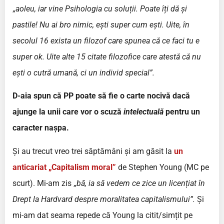
„
aoleu, iar vine Psihologia cu soluții. Poate îți dă și
pastile! Nu ai bro nimic, ești super cum ești. Uite, în
secolul 16 exista un filozof care spunea că ce faci tu e
super ok. Uite alte 15 citate filozofice care atestă că nu
ești o cutră umană, ci un individ special”.
D-aia spun că PP poate să fie o carte nocivă dacă
ajunge la unii care vor o scuză
intelectuală
pentru un
caracter nașpa.
Și au trecut vreo trei săptămâni și am găsit la
un
anticariat „Capitalism moral”
de Stephen Young (MC pe
scurt). Mi-am zis „
bă, ia să vedem ce zice un licențiat în
Drept la Hardvard despre moralitatea capitalismului”.
Și
mi-am dat seama repede că Young la citit/simțit pe