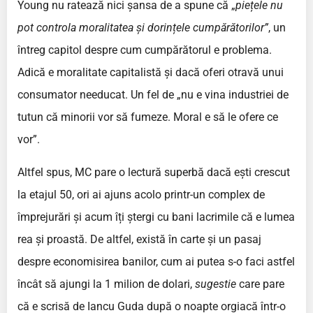
Young nu ratează nici șansa de a spune că „
piețele nu
pot controla moralitatea și dorințele cumpărătorilor”
, un
întreg capitol despre cum cumpărătorul e problema.
Adică e moralitate capitalistă și dacă oferi otravă unui
consumator needucat. Un fel de „nu e vina industriei de
tutun că minorii vor să fumeze. Moral e să le ofere ce
vor”.
Altfel spus, MC pare o lectură superbă dacă ești crescut
la etajul 50, ori ai ajuns acolo printr-un complex de
împrejurări și acum îți ștergi cu bani lacrimile că e lumea
rea și proastă. De altfel, există în carte și un pasaj
despre economisirea banilor, cum ai putea s-o faci astfel
încât să ajungi la 1 milion de dolari,
sugestie
care pare
că e scrisă de Iancu Guda după o noapte orgiacă într-o