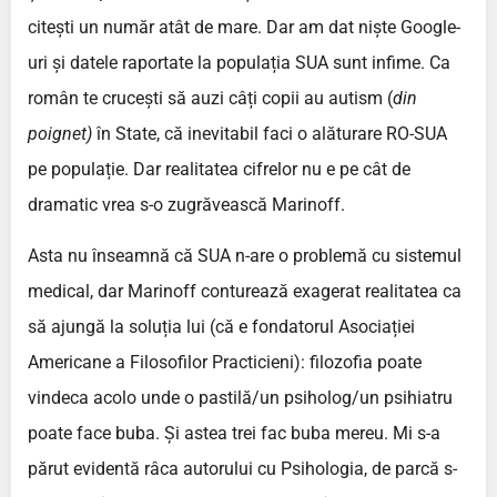
citești un număr atât de mare. Dar am dat niște Google-
uri și datele raportate la populația SUA sunt infime. Ca
român te crucești să auzi câți copii au autism (
din
poignet)
în State, că inevitabil faci o alăturare RO-SUA
pe populație. Dar realitatea cifrelor nu e pe cât de
dramatic vrea s-o zugrăvească Marinoff.
Asta nu înseamnă că SUA n-are o problemă cu sistemul
medical, dar Marinoff conturează exagerat realitatea ca
să ajungă la soluția lui (că e fondatorul Asociației
Americane a Filosofilor Practicieni): filozofia poate
vindeca acolo unde o pastilă/un psiholog/un psihiatru
poate face buba. Și astea trei fac buba mereu. Mi s-a
părut evidentă râca autorului cu Psihologia, de parcă s-