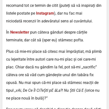
recomand tot ce termin de citit (puteți să vă inspirați din
listele postate pe
Instagram
), dar nu fac mai
niciodată
recenzii
în adevăratul sens al cuvântului.
În
Newsletter
pun câteva gânduri despre cărțile
terminate, dar cât să (sper eu) stârnesc pofta.
Plus că mie-mi place să citesc mai împrăștiat, mă plimb
cu lejeritate între autori care nu-mi plac și cei care-mi
plac. Chiar dacă nu gândim la fel, pot să-mi „sacrific”
câteva ore să văd cum gândește unul din tabăra fix
opusă. Nu mai spun că-mi place să stârnesc reacții de
tipul
„vAi, De Ce Îl CiTeȘtI pE ăLa?! Nu ȘtIi Că E (
orice nu
ne place nouă în bulă)?”