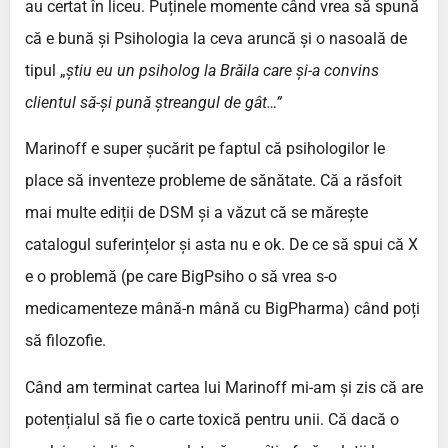
au certat în liceu. Puținele momente când vrea să spună
că e bună și Psihologia la ceva aruncă și o nasoală de
tipul „
știu eu un psiholog la Brăila care și-a convins
clientul să-și pună ștreangul de gât…”
Marinoff e super șucărit pe faptul că psihologilor le
place să inventeze probleme de sănătate. Că a răsfoit
mai multe ediții de DSM și a văzut că se mărește
catalogul suferințelor și asta nu e ok. De ce să spui că X
e o problemă (pe care BigPsiho o să vrea s-o
medicamenteze mână-n mână cu BigPharma) când poți
să filozofie.
Când am terminat cartea lui Marinoff mi-am și zis că are
potențialul să fie o carte toxică pentru unii. Că dacă o