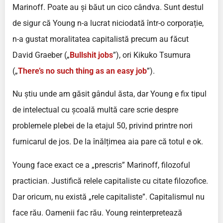
Marinoff. Poate au și băut un cico cândva. Sunt destul
de sigur că Young n-a lucrat niciodată într-o corporație,
n-a gustat moralitatea capitalistă precum au făcut
David Graeber („
Bullshit jobs
”), ori Kikuko Tsumura
(„
There’s no such thing as an easy job
”).
Nu știu unde am găsit gândul ăsta, dar Young e fix tipul
de intelectual cu școală multă care scrie despre
problemele plebei de la etajul 50, privind printre nori
furnicarul de jos. De la înălțimea aia pare că totul e ok.
Young face exact ce a „prescris” Marinoff, filozoful
practician. Justifică relele capitaliste cu citate filozofice.
Dar oricum, nu există „rele capitaliste”. Capitalismul nu
face rău. Oamenii fac rău. Young reinterpretează