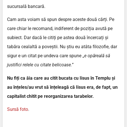
sucursală bancară.
Cam asta voiam să spun despre aceste două cărți. Pe
care chiar le recomand, indiferent de poziția avută pe
subiect. Dar dacă le citiți pe astea două încercați și
tabăra cealaltă a poveștii. Nu știu eu atâta filozofie, dar
sigur e un citat pe undeva care spune „
e opăreală să
justifici relele cu citate belicoase.”
Nu fiți ca ăia care au citit bucata cu Iisus în Templu și
au înțeles/au vrut să înțeleagă că Iisus era, de fapt, un
capitalist chitit pe reorganizarea tarabelor.
Sursă foto
.