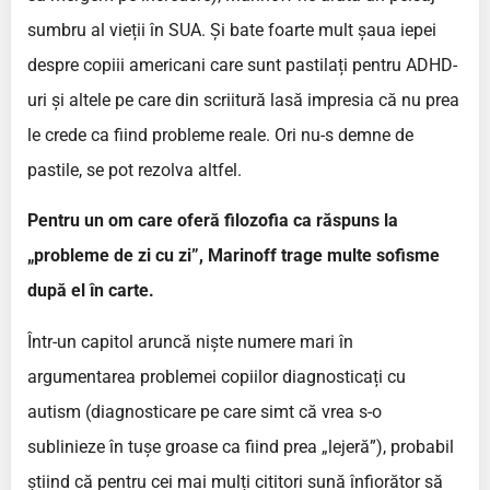
sumbru al vieții în SUA. Și bate foarte mult șaua iepei
despre copiii americani care sunt pastilați pentru ADHD-
uri și altele pe care din scriitură lasă impresia că nu prea
le crede ca fiind probleme reale. Ori nu-s demne de
pastile, se pot rezolva altfel.
Pentru un om care oferă filozofia ca răspuns la
„probleme de zi cu zi”, Marinoff trage multe sofisme
după el în carte.
Într-un capitol aruncă niște numere mari în
argumentarea problemei copiilor diagnosticați cu
autism (diagnosticare pe care simt că vrea s-o
sublinieze în tușe groase ca fiind prea „lejeră”), probabil
știind că pentru cei mai mulți cititori sună înfiorător să