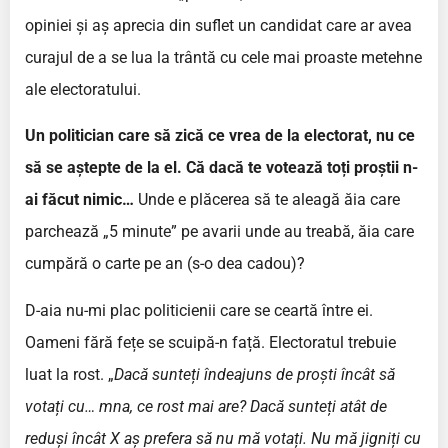
opiniei și aș aprecia din suflet un candidat care ar avea
curajul de a se lua la trântă cu cele mai proaste metehne
ale electoratului.
Un politician care să zică ce vrea de la electorat, nu ce
să se aștepte de la el. Că dacă te votează toți proștii n-
ai făcut nimic…
Unde e plăcerea să te aleagă ăia care
parchează „5 minute” pe avarii unde au treabă, ăia care
cumpără o carte pe an (s-o dea cadou)?
D-aia nu-mi plac politicienii care se ceartă între ei.
Oameni fără fețe se scuipă-n față. Electoratul trebuie
luat la rost. „
Dacă sunteți îndeajuns de proști încât să
votați cu… mna, ce rost mai are? Dacă sunteți atât de
reduși încât X aș prefera să nu mă votați. Nu mă jigniți cu