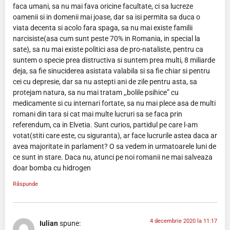
faca umani, sa nu mai fava oricine facultate, ci sa lucreze
oamenii si in domenii mai joase, dar sa isi permita sa duca o
viata decenta si acolo fara spaga, sa nu mai existe familii
narcisiste(asa cum sunt peste 70% in Romania, in special la
sate), sa nu mai existe politici asa de pro-nataliste, pentru ca
suntem o specie prea distructiva si suntem prea multi, 8 miliarde
deja, sa fie sinuciderea asistata valabila si sa fie chiar si pentru
cei cu depresie, dar sa nu astepti ani de zile pentru asta, sa
protejam natura, sa nu mai tratam ,,bolile psihice” cu
medicamente si cu internari fortate, sa nu mai plece asa de multi
romani din tara si cat mai multe lucruri sa se faca prin
referendum, ca in Elvetia. Sunt curios, partidul pe care l-am
votat(stiti care este, cu siguranta), ar face lucrurile astea daca ar
avea majoritate in parlament? O sa vedem in urmatoarele luni de
ce sunt in stare. Daca nu, atunci pe noi romanii ne mai salveaza
doar bomba cu hidrogen
Răspunde
4 decembrie 2020 la 11:17
Iulian
spune: