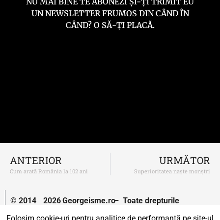
NU MAI BINE TE ABONEZI ȘI-ȚI TRIMIT EU
UN NEWSLETTER FRUMOS DIN CÂND ÎN
CÂND? O SĂ-ȚI PLACĂ.
ANTERIOR
URMĂTOR
Cum arată România la 102 ani
Superioritatea naște monștri
© 2014
2026
Georgeisme.ro
– Toate drepturile
–
rezervate.
Folosim cookie-uri pentru analitice de performanță pe site-ul