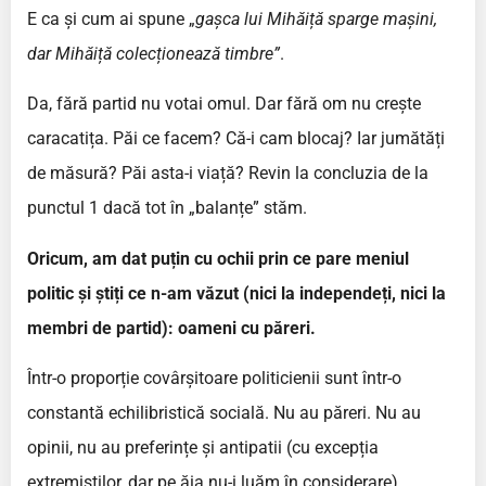
E ca și cum ai spune „
gașca lui Mihăiță sparge mașini,
dar Mihăiță colecționează timbre”
.
Da, fără partid nu votai omul. Dar fără om nu crește
caracatița. Păi ce facem? Că-i cam blocaj? Iar jumătăți
de măsură? Păi asta-i viață? Revin la concluzia de la
punctul 1 dacă tot în „balanțe” stăm.
Oricum, am dat puțin cu ochii prin ce pare meniul
politic și știți ce n-am văzut (nici la independeți, nici la
membri de partid): oameni cu păreri.
Într-o proporție covârșitoare politicienii sunt într-o
constantă echilibristică socială. Nu au păreri. Nu au
opinii, nu au preferințe și antipatii (cu excepția
extremiștilor, dar pe ăia nu-i luăm în considerare).