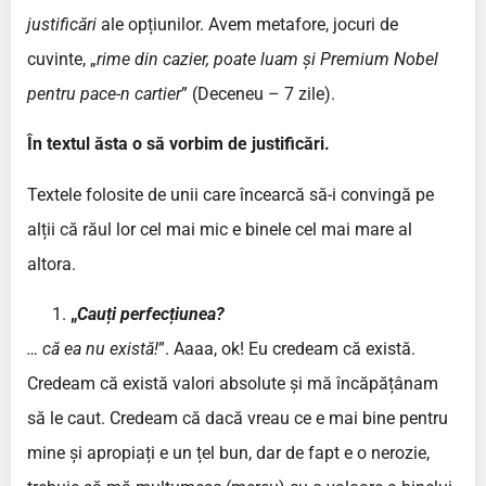
justificări
ale opțiunilor. Avem metafore, jocuri de
cuvinte, „
rime din cazier, poate luam și Premium Nobel
pentru pace-n cartier
” (Deceneu – 7 zile).
În textul ăsta o să vorbim de justificări.
Textele folosite de unii care încearcă să-i convingă pe
alții că răul lor cel mai mic e binele cel mai mare al
altora.
„
Cauți perfecțiunea?
… că ea nu există!
”. Aaaa, ok! Eu credeam că există.
Credeam că există valori absolute și mă încăpățânam
să le caut. Credeam că dacă vreau ce e mai bine pentru
mine și apropiați e un țel bun, dar de fapt e o nerozie,