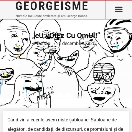
GEORGEISME
Numele meu este anxietate și am George Bonea.
„eU vOtEz Cu OmUl!”
De rău
4 decembrie 2020
Când vin alegerile avem niște șabloane. Șabloane de
alegători, de candidați, de discursuri, de promisiuni și de