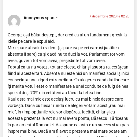
7 decembrie 2020 la 02:28
Anonymus
spune:
George, ești băiat deștept, dar cred ca ai un fundament greșit la
ideile pe care le expui aici.
Mi se pare absolut evident (și pare ca pe cei care își justifica
absenta ii sare) ca și dacă nu te duci la vot, Parlament tot vom
avea, guvern tot vom avea, președinte tot vom avea.
Faptul ca tu nu votezi, tot are efecte, chiar și asupra ta, cetățean
fiind al acestei tari. Absenta nu este nici un manifest social și nici
consecința unei rigori extraordinare în alegerea candidaților care
îți merita votul, este o manifestare a unei conduite de fulg de nea
special deși 70% din cetățeni au făcut la fel ca tine.
Raul asta mai mic este același lucru cu mai binele despre care
vorbești. Dacă cu fiecar runda de alegeri votam acest „rău mai
mic”, în timp opțiunile rele vor dispărea. Iacătă, chiar și cu
aceasta prezenta la vot nu mai avem ponta, Băsescu. Tăriceanu
în parlamentul Romaniei. As spune ca asta e un succes și un pas
înspre mai bine. Dacă am fi avut o prezenta mai mare poate am