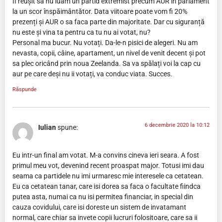
fi reușit sa nu luam un partid extremist precum AUR în parlament
la un scor înspăimântător. Data viitoare poate vom fi 20%
prezenți și AUR o sa faca parte din majoritate. Dar cu siguranță
nu este și vina ta pentru ca tu nu ai votat, nu?
Personal ma bucur. Nu votați. Da-le-n pisici de alegeri. Nu am
nevasta, copii, câine, apartament, un nivel de venit decent și pot
sa plec oricând prin noua Zeelanda. Sa va spălați voi la cap cu
aur pe care deși nu ii votați, va conduc viata. Succes.
Răspunde
6 decembrie 2020 la 10:12
Iulian
spune:
Eu intr-un final am votat. M-a convins cineva ieri seara. A fost
primul meu vot, devenind recent proaspat major. Totusi imi dau
seama ca partidele nu imi urmaresc mie interesele ca cetatean.
Eu ca cetatean tanar, care isi dorea sa faca o facultate fiindca
putea asta, numai ca nu isi permitea financiar, in special din
cauza covidului, care isi doreste un sistem de invatamant
normal, care chiar sa invete copii lucruri folositoare, care sa ii