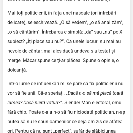
Mai toți politicienii, în fața unei nasoale (ori întrebări
delicate), se eschivează. „O să vedem”, „o să analizăm”,
„o să cântărim”. Întrebarea e simplă: „da” sau „nu” pe X
subiect? „Îți place sau nu?”. Că unele lucruri nu mai au
nevoie de cântar, mai ales dacă undeva s-a testat și
merge. Măcar spune ce ți-ar plăcea. Spune o opinie, o
doleanță.
Într-o lume de influenkări mi se pare că fix politicienii nu
vor să fie unii. Că-s speriați. „
Dacă n-o să mă placă toată
lumea? Dacă pierd voturi?”.
Slender Man electoral, omul
fără chip. Poate d-aia n-o să fiu niciodată politician, n-aș
putea să nu le spun oamenilor ce deja am zis de atâtea
ori. Pentru că nu sunt „perfect”, sufăr de slăbiciunea