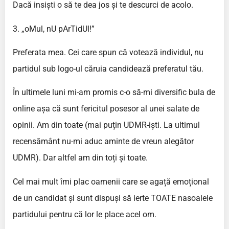
Dacă insiști o să te dea jos și te descurci de acolo.
3. „oMul, nU pArTidUl!”
Preferata mea. Cei care spun că votează individul, nu
partidul sub logo-ul căruia candidează preferatul tău.
În ultimele luni mi-am promis c-o să-mi diversific bula de
online așa că sunt fericitul posesor al unei salate de
opinii. Am din toate (mai puțin UDMR-iști. La ultimul
recensământ nu-mi aduc aminte de vreun alegător
UDMR). Dar altfel am din toți și toate.
Cel mai mult îmi plac oamenii care se agață emoțional
de un candidat și sunt dispuși să ierte TOATE nasoalele
partidului pentru că lor le place acel om.