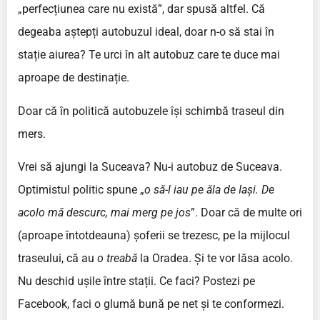
„perfecțiunea care nu există”, dar spusă altfel. Că
degeaba aștepți autobuzul ideal, doar n-o să stai în
stație aiurea? Te urci în alt autobuz care te duce mai
aproape de destinație.
Doar că în politică autobuzele își schimbă traseul din
mers.
Vrei să ajungi la Suceava? Nu-i autobuz de Suceava.
Optimistul politic spune „
o să-l iau pe ăla de Iași. De
acolo mă descurc, mai merg pe jos
”. Doar că de multe ori
(aproape întotdeauna) șoferii se trezesc, pe la mijlocul
traseului, că au
o treabă
la Oradea. Și te vor lăsa acolo.
Nu deschid ușile între stații. Ce faci? Postezi pe
Facebook, faci o glumă bună pe net și te conformezi.