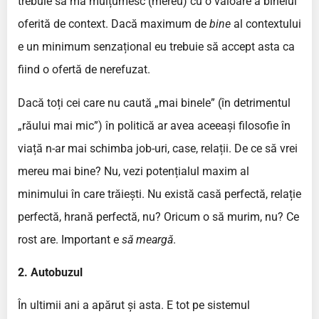
trebuie să mă mulțumesc (mereu) cu o valoare a binelui
oferită de context. Dacă maximum de
bine
al contextului
e un minimum senzațional eu trebuie să accept asta ca
fiind o ofertă de nerefuzat.
Dacă toți cei care nu caută „mai binele” (în detrimentul
„răului mai mic”) în politică ar avea aceeași filosofie în
viață n-ar mai schimba job-uri, case, relații. De ce să vrei
mereu mai bine? Nu, vezi potențialul maxim al
minimului în care trăiești. Nu există casă perfectă, relație
perfectă, hrană perfectă, nu? Oricum o să murim, nu? Ce
rost are. Important e
să meargă
.
2. Autobuzul
În ultimii ani a apărut și asta. E tot pe sistemul