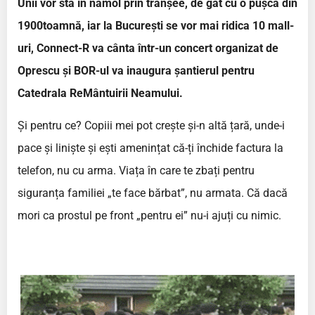
Unii vor sta în nămol prin tranșee, de gât cu o pușcă din
1900toamnă, iar la București se vor mai ridica 10 mall-
uri, Connect-R va cânta într-un concert organizat de
Oprescu și BOR-ul va inaugura șantierul pentru
Catedrala ReMântuirii Neamului.
Și pentru ce? Copiii mei pot crește și-n altă țară, unde-i
pace și liniște și ești amenințat că-ți închide factura la
telefon, nu cu arma. Viața în care te zbați pentru
siguranța familiei „te face bărbat”, nu armata. Că dacă
mori ca prostul pe front „pentru ei” nu-i ajuți cu nimic.