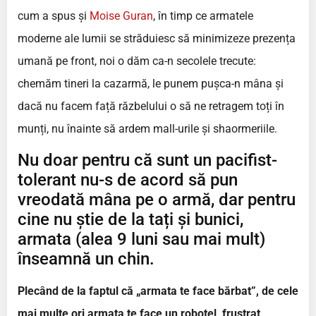
cum a spus și
Moise Guran
, în timp ce armatele
moderne ale lumii se străduiesc să minimizeze prezența
umană pe front, noi o dăm ca-n secolele trecute:
chemăm tineri la cazarmă, le punem pușca-n mâna și
dacă nu facem față răzbelului o să ne retragem toți în
munți, nu înainte să ardem mall-urile și shaormeriile.
Nu doar pentru că sunt un pacifist-
tolerant nu-s de acord să pun
vreodată mâna pe o armă, dar pentru
cine nu știe de la tați și bunici,
armata (alea 9 luni sau mai mult)
înseamnă un chin.
Plecând de la faptul că „armata te face bărbat”, de cele
mai multe ori armata te face un roboțel, frustrat,