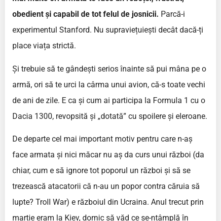
obedient și capabil de tot felul de josnicii.
Parcă-i
experimentul Stanford. Nu supraviețuiești decât dacă-ți
place viața strictă.
Și trebuie să te gândești serios înainte să pui mâna pe o
armă, ori să te urci la cârma unui avion, că-s toate vechi
de ani de zile. E ca și cum ai participa la Formula 1 cu o
Dacia 1300, revopsită și „dotată” cu spoilere și eleroane.
De departe cel mai important motiv pentru care n-aș
face armata și nici măcar nu aș da curs unui război (da
chiar, cum e să ignore tot poporul un război și să se
trezească atacatorii că n-au un popor contra căruia să
lupte? Troll War) e războiul din Ucraina. Anul trecut prin
martie eram la Kiev, dornic să văd ce se-ntâmplă în