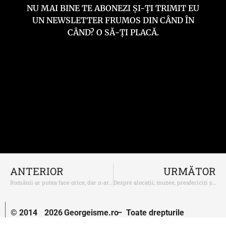
NU MAI BINE TE ABONEZI ȘI-ȚI TRIMIT EU
UN NEWSLETTER FRUMOS DIN CÂND ÎN
CÂND? O SĂ-ȚI PLACĂ.
ANTERIOR
URMĂTOR
Românii ar putea face orice, dar n-ar avea rost
Despre alocații, muzee, preafericiți și Musette
© 2014
2026
Georgeisme.ro
– Toate drepturile
–
rezervate.