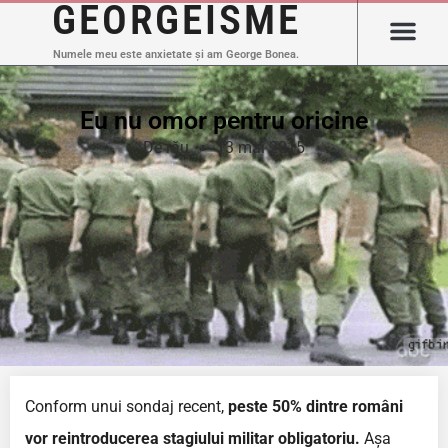
GEORGEISME
Numele meu este anxietate și am George Bonea.
Eu nu omor pentru oricine
De rău
13 mai 2015
Conform unui sondaj recent,
peste 50% dintre români
vor reintroducerea stagiului militar obligatoriu.
Așa