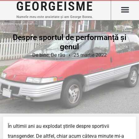
GEORGEISME
Numele meu este anxietate și am George Bonea.
Despre sportul de performanță și
genul
De bine
,
De rău
25 martie 2022
În ultimii ani au explodat știrile despre sportivii
transgender. De altfel, chiar acum câteva minute mi-a