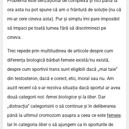
Problema este senzațional de complexă și nici până la
ora asta nu pot spune că am o frântură de soluție (nu că
mi-ar cere cineva asta). Pur și simplu îmi pare imposibil
să împaci pe toată lumea fără să discriminezi pe
cineva.
Trec repede prin multitudinea de articole despre cum
diferența biologică bărbat-femeie există/nu există,
despre cum sportivii trans sunt eligibili dacă „mai taie”
din testosteron, dacă e corect, etic, moral sau nu. Am
auzit recent că s-ar rezolva situația dacă sportul ar avea
două categorii noi:
femei biologice
și
la liber
. Dar
„distracția” categorisirii o să continue și în deliberarea
până la ultimul cromozom asupra a ceea ce este
femeie
.
Iar în categoria
liber
o să ajungem ca în sporturile de