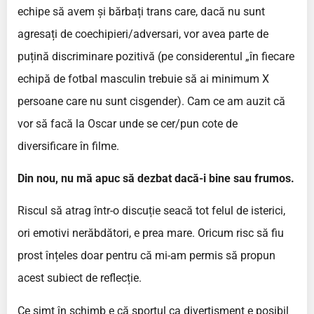
echipe să avem și bărbați trans care, dacă nu sunt
agresați de coechipieri/adversari, vor avea parte de
puțină discriminare pozitivă (pe considerentul „în fiecare
echipă de fotbal masculin trebuie să ai minimum X
persoane care nu sunt cisgender). Cam ce am auzit că
vor să facă la Oscar unde se cer/pun cote de
diversificare în filme.
Din nou, nu mă apuc să dezbat dacă-i bine sau frumos.
Riscul să atrag într-o discuție seacă tot felul de isterici,
ori emotivi nerăbdători, e prea mare. Oricum risc să fiu
prost înțeles doar pentru că mi-am permis să propun
acest subiect de reflecție.
Ce simt în schimb e că sportul ca divertisment e posibil