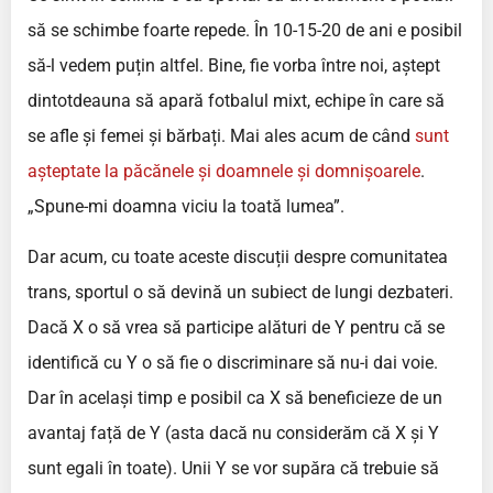
să se schimbe foarte repede. În 10-15-20 de ani e posibil
să-l vedem puțin altfel. Bine, fie vorba între noi, aștept
dintotdeauna să apară fotbalul mixt, echipe în care să
se afle și femei și bărbați. Mai ales acum de când
sunt
așteptate la păcănele și doamnele și domnișoarele
.
„Spune-mi doamna viciu la toată lumea”.
Dar acum, cu toate aceste discuții despre comunitatea
trans, sportul o să devină un subiect de lungi dezbateri.
Dacă X o să vrea să participe alături de Y pentru că se
identifică cu Y o să fie o discriminare să nu-i dai voie.
Dar în același timp e posibil ca X să beneficieze de un
avantaj față de Y (asta dacă nu considerăm că X și Y
sunt egali în toate). Unii Y se vor supăra că trebuie să