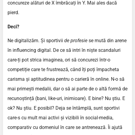
concureze alături de X îmbrăcați în Y. Mai ales dacă
pierd.
Deci?
Ne digitalizăm. Și sportivii
de profesie
se mută din arene
în influencing digital. De ce să intri în niște scandaluri
care-ți pot strica imaginea, ori să concurezi într-o
competiție care te frustrează, când îți poți împacheta
carisma și aptitudinea pentru o carieră în online. N-o să
mai primești medalii, dar o să ai parte de o altă formă de
recunoștință (bani, like-uri, inimioare). E bine? Nu știu. E
ok? Nu știu. E posibil? Deja se întâmplă, sunt sportivi
care-s cu mult mai activi și vizibili în social-media,
comparativ cu domeniul în care se antrenează. Îi ajută