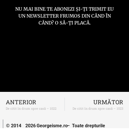
NU MAI BINE TE ABONEZI ȘI-ȚI TRIMIT EU
UN NEWSLETTER FRUMOS DIN CÂND ÎN
CÂND? O SĂ-ȚI PLACĂ.
ANTERIOR
URMĂTOR
De citit în drum spre casă – 1022
De citit în drum spre casă – 1023
© 2014
2026
Georgeisme.ro
– Toate drepturile