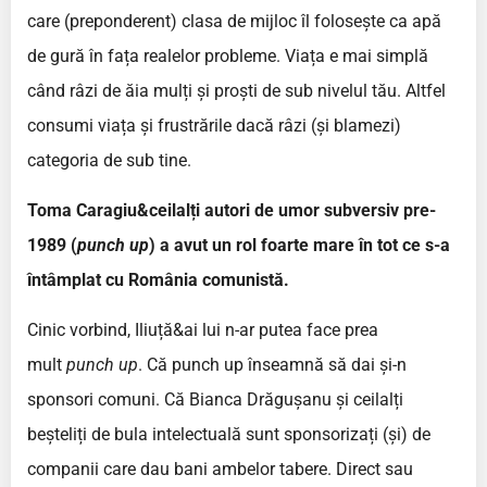
care (preponderent) clasa de mijloc îl folosește ca apă
de gură în fața realelor probleme. Viața e mai simplă
când râzi de ăia mulți și proști de sub nivelul tău. Altfel
consumi viața și frustrările dacă râzi (și blamezi)
categoria de sub tine.
Toma Caragiu&ceilalți autori de umor subversiv pre-
1989 (
punch up
) a avut un rol foarte mare în tot ce s-a
întâmplat cu România comunistă.
Cinic vorbind, Iliuță&ai lui n-ar putea face prea
mult
punch up
. Că punch up înseamnă să dai și-n
sponsori comuni. Că Bianca Drăgușanu și ceilalți
beșteliți de bula intelectuală sunt sponsorizați (și) de
companii care dau bani ambelor tabere. Direct sau