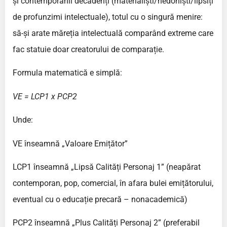
și contemporanii decadenți (materialiști/hedoniști/lipsiți
de profunzimi intelectuale), totul cu o singură menire:
să-și arate măreția intelectuală comparând extreme care
fac statuie doar creatorului de comparație.
Formula matematică e simplă:
VE = LCP1 x PCP2
Unde:
VE înseamnă „Valoare Emițător”
LCP1 înseamnă „Lipsă Calități Personaj 1” (neapărat
contemporan, pop, comercial, în afara bulei emițătorului,
eventual cu o educație precară – nonacademică)
PCP2 înseamnă „Plus Calități Personaj 2” (preferabil