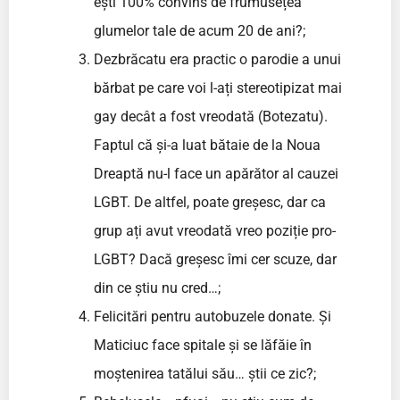
ești 100% convins de frumusețea
glumelor tale de acum 20 de ani?;
Dezbrăcatu era practic o parodie a unui
bărbat pe care voi l-ați stereotipizat mai
gay decât a fost vreodată (Botezatu).
Faptul că și-a luat bătaie de la Noua
Dreaptă nu-l face un apărător al cauzei
LGBT. De altfel, poate greșesc, dar ca
grup ați avut vreodată vreo poziție pro-
LGBT? Dacă greșesc îmi cer scuze, dar
din ce știu nu cred…;
Felicitări pentru autobuzele donate. Și
Maticiuc face spitale și se lăfăie în
moștenirea tatălui său… știi ce zic?;