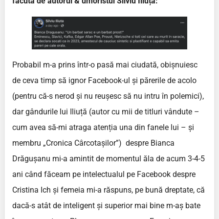
făcută de autorul & umoristul Silviu Iliuță:
Probabil m-a prins într-o pasă mai ciudată, obișnuiesc
de ceva timp să ignor Facebook-ul și părerile de acolo
(pentru că-s nerod și nu reușesc să nu intru în polemici),
dar gândurile lui Iliuță (autor cu mii de titluri vândute –
cum avea să-mi atraga atenția una din fanele lui – și
membru „Cronica Cârcotașilor”) despre Bianca
Drăgușanu mi-a amintit de momentul ăla de acum 3-4-5
ani când făceam pe intelectualul pe Facebook despre
Cristina Ich și femeia mi-a răspuns, pe bună dreptate, că
dacă-s atât de inteligent și superior mai bine m-aș bate