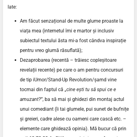
late:
Am făcut senzațional de multe glume proaste la
viața mea (internetul îmi e martor și inclusiv
subiectul textului ăsta mi-a fost cândva inspirație
pentru vreo glumă răsuflată);
Dezaprobarea (recentă – trăiesc copleșitoare
revelații recente) pe care o am pentru concursuri
de tip iUmor/Stand-Up Revolution/șamd vine
tocmai din faptul că „
cine ești tu să spui ce e
amuzant?”
, ba să mai și ghidezi din montaj actul
unui comediant (îi tai glumele, pui sunet de bufnițe
și greieri, cadre alese cu oameni care cască etc. –
elemente care ghidează opinia). Mă bucur că prin