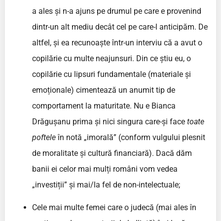
a ales și n-a ajuns pe drumul pe care e provenind
dintr-un alt mediu decât cel pe care-l anticipăm. De
altfel, și ea recunoaște într-un interviu că a avut o
copilărie cu multe neajunsuri. Din ce știu eu, o
copilărie cu lipsuri fundamentale (materiale și
emoționale) cimentează un anumit tip de
comportament la maturitate. Nu e Bianca
Drăgușanu prima și nici singura care-și face
toate
poftele
în notă „imorală” (conform vulgului plesnit
de moralitate și cultură financiară). Dacă dăm
banii ei celor mai mulți români vom vedea
„investiții” și mai/la fel de non-intelectuale;
Cele mai multe femei care o judecă (mai ales în