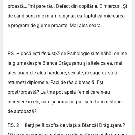
proastă… îmi pare rău. Defect din copilărie. E miercuri. Și
de când sunt mic m-am obișnuit cu faptul că miercurea
e program de glume proaste. Mai ales seara.
…
P.S. – dacă ești
finalist/ă
de Psihologie și te hăhăi online
la glume despre Bianca Drăgușanu și altele ca ea, mai
ales poantele alea hardcore, sexiste, îți sugerez să-ți
returnezi diplomele. Faci de râs o breaslă. Ești
prost/proastă? La tine pot apela femei care n-au
încredere în ele, care-și urăsc corpul, și tu faci miștouri
de autobază?
P.S. 2 – fierți pe filozofia de viață a Biancăi Drăgușanu?
Mi se pare corect și putem s-o discutăm ca niște oameni