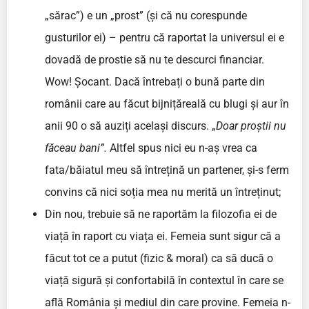
„sărac”) e un „prost” (și că nu corespunde
gusturilor ei) – pentru că raportat la universul ei e
dovadă de prostie să nu te descurci financiar.
Wow! Șocant. Dacă întrebați o bună parte din
românii care au făcut bijnițăreală cu blugi și aur în
anii 90 o să auziți același discurs. „
Doar proștii nu
făceau bani”.
Altfel spus nici eu n-aș vrea ca
fata/băiatul meu să întrețină un partener, și-s ferm
convins că nici soția mea nu merită un întreținut;
Din nou, trebuie să ne raportăm la filozofia ei de
viață în raport cu viața ei. Femeia sunt sigur că a
făcut tot ce a putut (fizic & moral) ca să ducă o
viață sigură și confortabilă în contextul în care se
află România și mediul din care provine. Femeia n-