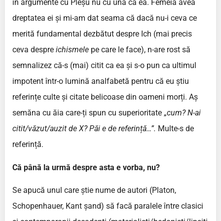
în argumente cu Pleșu nu cu una ca ea. Femeia avea
dreptatea ei și mi-am dat seama că dacă nu-i ceva ce
merită fundamental dezbătut despre Ich (mai precis
ceva despre
ichismele
pe care le face), n-are rost să
semnalizez că-s (mai) citit ca ea și s-o pun ca ultimul
impotent într-o lumină analfabetă pentru că eu știu
referințe culte și citate belicoase din oameni morți. Aș
semăna cu ăia care-ți spun cu superioritate „
cum? N-ai
citit/văzut/auzit de X? Păi e de referință…”.
Multe-s de
referință.
Că până la urmă despre asta e vorba, nu?
Se apucă unul care știe nume de autori (Platon,
Schopenhauer, Kant șand) să facă paralele între clasici