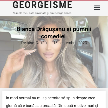
GEORGEISME
Numele meu este anxietate și am George Bonea.
Bianca Drăgușanu și pumnii
comediei
De bine
,
De rău
13 septembrie 2023
În mod normal nu mi-aș permite să spun despre vreo
glumă că e bună sau proastă. Din două motive mari și