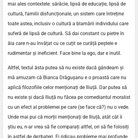
mai ales contextele: sărăcie, lipsă de educație, lipsă de
cultură, familii disfuncționale, un sistem care întreține
toate astea, inclusiv o cultură a blamării individului care
suferă de lipsă de cultură. Să dai constant cu pietre în
ăia care n-au învățat cu ce cuțit se curăță peștele e
rudimentar și ineficient. Face bine la ego, dar e inutil.
Altfel, textul ăsta putea să nu existe dacă gândeam și
mă amuzam că Bianca Drăgușanu e o proastă care nu
aplică filozofiile celor menționați de Iliuță. Dar putea să
nu existe și dacă Iliuță nu făcea pe comediantul moralist
cu un efect al problemei pe care (se face că?) nu o vede.
Unde mai pui că morții menționați de Iliuță, atât cât îi
știu eu, n-ar vrea să fie comparați altfel, ori să fie folosiți
în astfel de dezbateri. Ei ridicau probleme mai profunde