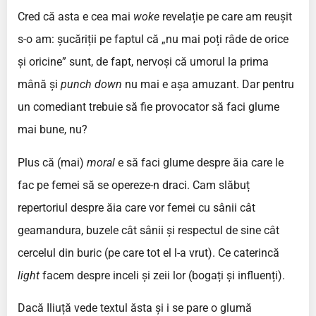
Cred că asta e cea mai
woke
revelație pe care am reușit
s-o am: șucăriții pe faptul că „nu mai poți râde de orice
și oricine” sunt, de fapt, nervoși că umorul la prima
mână și
punch down
nu mai e așa amuzant. Dar pentru
un comediant trebuie să fie provocator să faci glume
mai bune, nu?
Plus că (mai)
moral
e să faci glume despre ăia care le
fac pe femei să se opereze-n draci. Cam slăbuț
repertoriul despre ăia care vor femei cu sânii cât
geamandura, buzele cât sânii și respectul de sine cât
cercelul din buric (pe care tot el l-a vrut). Ce caterincă
light
facem despre inceli și zeii lor (bogați și influenți).
Dacă Iliuță vede textul ăsta și i se pare o glumă