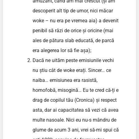
amuzant, când am mai crescut (și am
descoperit alt tip de umor, nici măcar
woke – nu era pe vremea aia) a devenit
penibil să râzi de orice și oricine (mai
ales de pătura slab educată, de parcă
era alegerea lor să fie așa);
Dacă ne uităm peste emisiunile vechi
nu știu cât de woke erați. Sincer… ce
naiba… emisiunea era rasistă,
homofobă, misogină… Eu te cred că-ți e
drag de copilul tău (Cronica) și respect
asta, dar ai capacitatea să vezi că avea
multe nasoale. Nici eu nu-s mândru de
glume de acum 3 ani, vrei să-mi spui că