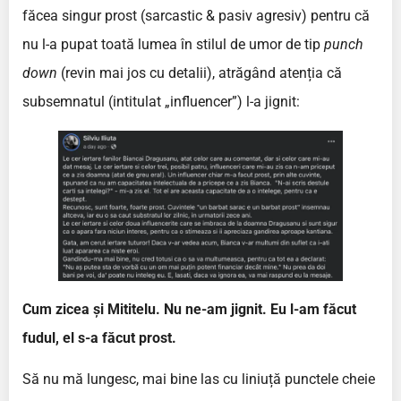
făcea singur prost (sarcastic & pasiv agresiv) pentru că
nu l-a pupat toată lumea în stilul de umor de tip
punch
down
(revin mai jos cu detalii), atrăgând atenția că
subsemnatul (intitulat „influencer”) l-a jignit:
Cum zicea și Mititelu. Nu ne-am jignit. Eu l-am făcut
fudul, el s-a făcut prost.
Să nu mă lungesc, mai bine las cu liniuță punctele cheie