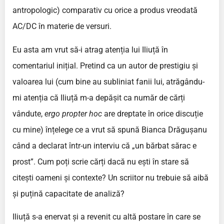
antropologic) comparativ cu orice a produs vreodată
AC/DC în materie de versuri.
Eu asta am vrut să-i atrag atenția lui Iliuță în
comentariul inițial. Pretind ca un autor de prestigiu și
valoarea lui (cum bine au subliniat fanii lui, atrăgându-
mi atenția că Iliuță m-a depășit ca număr de cărți
vândute,
ergo propter hoc
are dreptate în orice discuție
cu mine) înțelege ce a vrut să spună Bianca Drăgușanu
când a declarat într-un interviu că „un bărbat sărac e
prost”. Cum poți scrie cărți dacă nu ești în stare să
citești oameni și contexte? Un scriitor nu trebuie să aibă
și puțină capacitate de analiză?
Iliuță s-a enervat și a revenit cu altă postare în care se