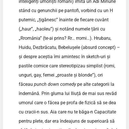
inteligenți umoriști români) imita un Adi Minune
stând cu genunchii pe pantofi, vorbind cu un H
puternic, „țigănesc” înainte de fiecare cuvânt
(„haur”, „haoleu”) și notând numele țării cu
„Rromânia” (te-ai prins? Rr… rromi…). Hrubaru,
Huidu, Dezbrăcatu, Bebelușele (absurd concept) –
și despre aceștia îmi amintesc în sketch-uri și
pastile comice care stereotipizau simplist (romi,
unguri, gay, femei „proaste și blonde”), ori
făceau
punch down comedy
pe alte categorii la
îndemână. Prin gluma lui Iliuță de mai sus revăd
umorul care o făcea pe profa de fizică să se dea
cu cracii-n sus. Aia care nu te băga-n Capacitate
pentru plete, dar era îndeajuns de superioară să