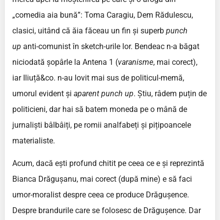
„comedia aia bună”: Toma Caragiu, Dem Rădulescu,
clasici, uitând că ăia făceau un fin și superb
punch
up
anti-comunist în sketch-urile lor. Bendeac n-a băgat
niciodată șopârle la Antena 1 (
varanisme
, mai corect),
iar Iliuță&co. n-au lovit mai sus de politicul-memă,
umorul evident și
aparent
punch up
. Știu, râdem puțin de
politicieni, dar hai să batem moneda pe o mână de
jurnaliști bâlbâiți, pe romii analfabeți și pițipoancele
materialiste.
Acum, dacă ești profund chitit pe ceea ce e și reprezintă
Bianca Drăgușanu, mai corect (după mine) e să faci
umor-moralist despre ceea ce produce Drăgușence.
Despre brandurile care se folosesc de Drăgușence. Dar