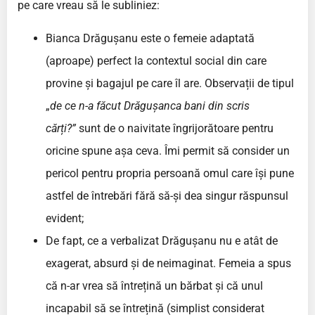
pe care vreau să le subliniez:
Bianca Drăgușanu este o femeie adaptată
(aproape) perfect la contextul social din care
provine și bagajul pe care îl are. Observații de tipul
„
de ce n-a făcut Drăgușanca bani din scris
cărți?”
sunt de o naivitate îngrijorătoare pentru
oricine spune așa ceva. Îmi permit să consider un
pericol pentru propria persoană omul care își pune
astfel de întrebări fără să-și dea singur răspunsul
evident;
De fapt, ce a verbalizat Drăgușanu nu e atât de
exagerat, absurd și de neimaginat. Femeia a spus
că n-ar vrea să întrețină un bărbat și că unul
incapabil să se întrețină (simplist considerat