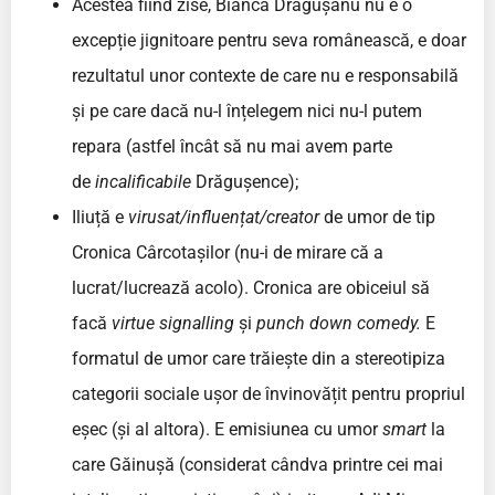
Acestea fiind zise, Bianca Drăgușanu nu e o
excepție jignitoare pentru seva românească, e doar
rezultatul unor contexte de care nu e responsabilă
și pe care dacă nu-l înțelegem nici nu-l putem
repara (astfel încât să nu mai avem parte
de
incalificabile
Drăgușence);
Iliuță e
virusat/influențat/creator
de umor de tip
Cronica Cârcotașilor (nu-i de mirare că a
lucrat/lucrează acolo). Cronica are obiceiul să
facă
virtue signalling
și
punch down comedy.
E
formatul de umor care trăiește din a stereotipiza
categorii sociale ușor de învinovățit pentru propriul
eșec (și al altora). E emisiunea cu umor
smart
la
care Găinușă (considerat cândva printre cei mai