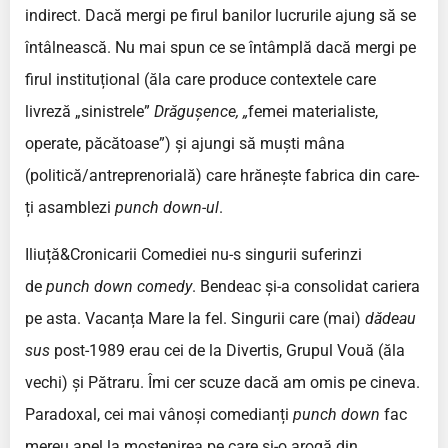
indirect. Dacă mergi pe firul banilor lucrurile ajung să se
întâlnească. Nu mai spun ce se întâmplă dacă mergi pe
firul instituțional (ăla care produce contextele care
livreză „sinistrele”
Drăgușence, „
femei materialiste,
operate, păcătoase”) și ajungi să muști mâna
(politică/antreprenorială) care hrănește fabrica din care-
ți asamblezi
punch down-ul
.
Iliuță&Cronicarii Comediei nu-s singurii suferinzi
de
punch down comedy
. Bendeac și-a consolidat cariera
pe asta. Vacanța Mare la fel. Singurii care (mai)
dădeau
sus
post-1989 erau cei de la Divertis, Grupul Vouă (ăla
vechi) și Pătraru. Îmi cer scuze dacă am omis pe cineva.
Paradoxal, cei mai vânoși comedianți
punch down
fac
mereu apel la moștenirea pe care și-o arogă din