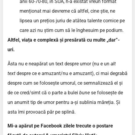
anii 60-70-80, în SUA, n-a existat vreun format
menționat mai devreme că altfel, cine știe, ne
lipsea un prețios juriu de atâtea talente comice pe
care azi nu știm cum să le înghesuim pe podium.
Altfel, viața e complexă și presărată cu multe „dar”-
uri.
Ăsta nu e neapărat un text despre umor (nu e un
alt
text
despre ce e amuzant/nu e amuzant), ci mai degrabă
despre cum se folosește umorul, ce semnalizează el și
de ce cred/simt că o parte a bulei
bune
se folosește de
un anumit tip de umor pentru a-și sublinia măreția. Și
asta îmi provoacă păr pe splină.
Mi-a apărut pe Facebook zilele trecute o postare