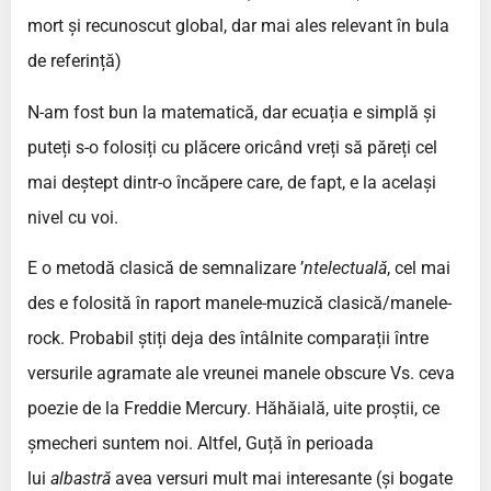
mort și recunoscut global, dar mai ales relevant în bula
de referință)
N-am fost bun la matematică, dar ecuația e simplă și
puteți s-o folosiți cu plăcere oricând vreți să păreți cel
mai deștept dintr-o încăpere care, de fapt, e la același
nivel cu voi.
E o metodă clasică de semnalizare ’
ntelectuală
, cel mai
des e folosită în raport manele-muzică clasică/manele-
rock. Probabil știți deja des întâlnite comparații între
versurile agramate ale vreunei manele obscure Vs. ceva
poezie de la Freddie Mercury. Hăhăială, uite proștii, ce
șmecheri suntem noi. Altfel, Guță în perioada
lui
albastră
avea versuri mult mai interesante (și bogate