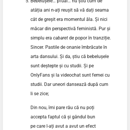
Bebelușele… pfuai… nu știu cum de
atâția ani n-ați reușit să vă dați seama
cât de greșit era momentul ăla. Și nici
măcar din perspectivă feministă. Pur și
simplu era
cabaret
de popor în tranziție.
Sincer. Pastile de onanie îmbrăcate în
arta dansului. Și da, știu că bebelușele
sunt deștepte și cu studii. Și pe
OnlyFans și la videochat sunt femei cu
studii. Dar uneori dansează după cum
li se zice;
Din nou, îmi pare rău că nu poți
accepta faptul că și gândul bun
pe care l-ați avut a avut un efect