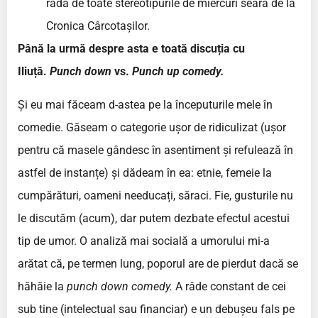
râdă de toate stereotipurile de miercuri seară de la
Cronica Cârcotașilor.
Până la urmă despre asta e toată discuția cu
Iliuță.
Punch down
vs.
Punch up comedy.
Și eu mai făceam d-astea pe la începuturile mele în
comedie. Găseam o categorie ușor de ridiculizat (ușor
pentru că masele gândesc în asentiment și refulează în
astfel de instanțe) și dădeam în ea: etnie, femeie la
cumpărături, oameni needucați, săraci. Fie, gusturile nu
le discutăm (acum), dar putem dezbate efectul acestui
tip de umor. O analiză mai socială a umorului mi-a
arătat că, pe termen lung, poporul are de pierdut dacă se
hăhăie la
punch down comedy.
A râde constant de cei
sub tine (intelectual sau financiar) e un debușeu fals pe