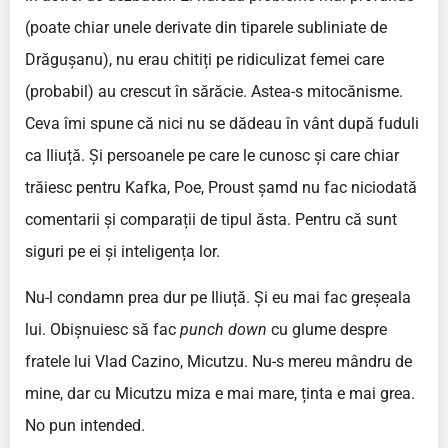
(poate chiar unele derivate din tiparele subliniate de
Drăgușanu), nu erau chitiți pe ridiculizat femei care
(probabil) au crescut în sărăcie. Astea-s mitocănisme.
Ceva îmi spune că nici nu se dădeau în vânt după fuduli
ca Iliuță. Și persoanele pe care le cunosc și care chiar
trăiesc pentru Kafka, Poe, Proust șamd nu fac niciodată
comentarii și comparații de tipul ăsta. Pentru că sunt
siguri pe ei și inteligența lor.
Nu-l condamn prea dur pe Iliuță. Și eu mai fac greșeala
lui. Obișnuiesc să fac
punch down
cu glume despre
fratele lui Vlad Cazino, Micutzu. Nu-s mereu mândru de
mine, dar cu Micutzu miza e mai mare, ținta e mai grea.
No pun intended.