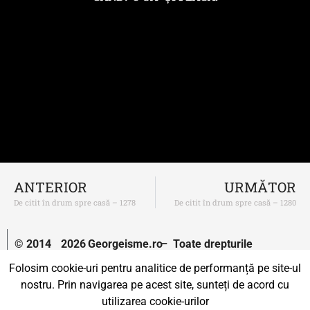
ANTERIOR
URMĂTOR
De citit în drum spre casă – 1278
De citit în drum spre casă – 1280
© 2014
2026
Georgeisme.ro
– Toate drepturile
–
rezervate.
Folosim cookie-uri pentru analitice de performanță pe site-ul
nostru. Prin navigarea pe acest site, sunteți de acord cu
Un proiect susținut de
Uprise.
utilizarea cookie-urilor