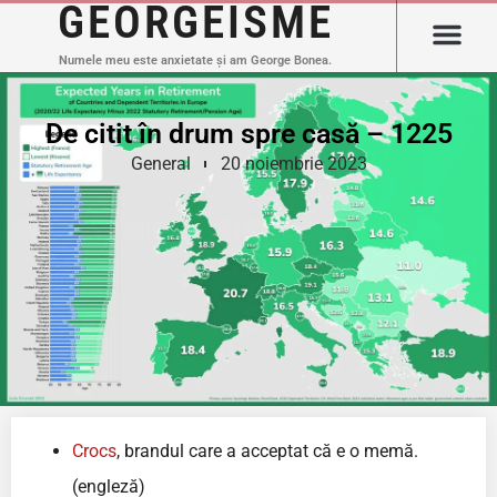
GEORGEISME
Numele meu este anxietate și am George Bonea.
De citit în drum spre casă – 1225
General
20 noiembrie 2023
Crocs
, brandul care a acceptat că e o memă.
(engleză)