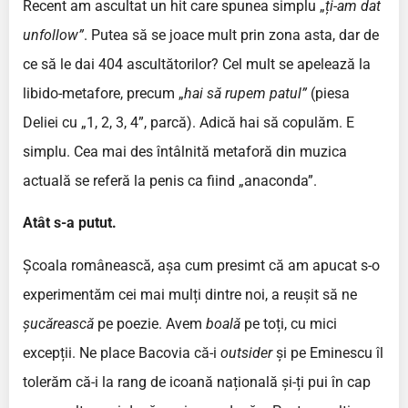
Recent am ascultat un hit care spunea simplu „
ți-am dat
unfollow”
. Putea să se joace mult prin zona asta, dar de
ce să le dai 404 ascultătorilor? Cel mult se apelează la
libido-metafore, precum „
hai să rupem patul”
(piesa
Deliei cu „1, 2, 3, 4”, parcă). Adică hai să copulăm. E
simplu. Cea mai des întâlnită metaforă din muzica
actuală se referă la penis ca fiind „anaconda”.
Atât s-a putut.
Școala românească, așa cum presimt că am apucat s-o
experimentăm cei mai mulți dintre noi, a reușit să ne
șucărească
pe poezie. Avem
boală
pe toți, cu mici
excepții. Ne place Bacovia că-i
outsider
și pe Eminescu îl
tolerăm că-i la rang de icoană națională și-ți pui în cap