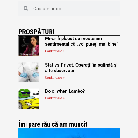
PROSPĂTURI
Mi-ar fi plăcut să moștenim
sentimentul că „voi puteți mai bine”
Continuare »
Stat vs Privat. Operații în oglindă și
alte observații
Continuare »
Bolo, when Lambo?
Continuare »
Îmi pare rău că am muncit