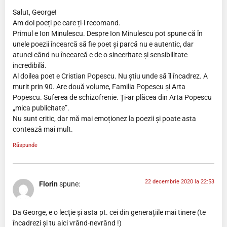
Salut, George!
Am doi poeți pe care ți-i recomand.
Primul e Ion Minulescu. Despre Ion Minulescu pot spune că în
unele poezii încearcă să fie poet și parcă nu e autentic, dar
atunci când nu încearcă e de o sinceritate și sensibilitate
incredibilă.
Al doilea poet e Cristian Popescu. Nu știu unde să îl încadrez. A
murit prin 90. Are două volume, Familia Popescu și Arta
Popescu. Suferea de schizofrenie. Ți-ar plăcea din Arta Popescu
„mica publicitate”.
Nu sunt critic, dar mă mai emoționez la poezii și poate asta
contează mai mult.
Răspunde
22 decembrie 2020 la 22:53
Florin
spune:
Da George, e o lecție și asta pt. cei din generațiile mai tinere (te
încadrezi și tu aici vrând-nevrând !)