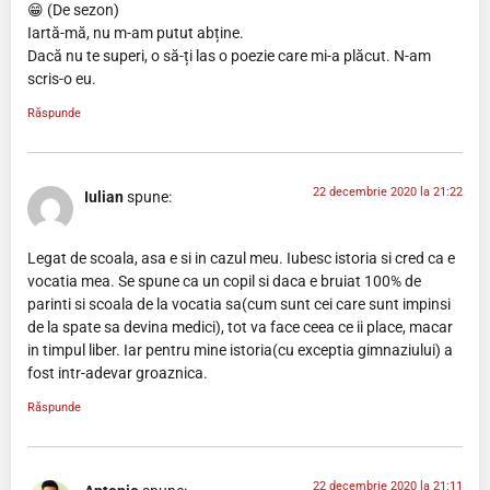
😁 (De sezon)
Iartă-mă, nu m-am putut abține.
Dacă nu te superi, o să-ți las o poezie care mi-a plăcut. N-am
scris-o eu.
Răspunde
22 decembrie 2020 la 21:22
Iulian
spune:
Legat de scoala, asa e si in cazul meu. Iubesc istoria si cred ca e
vocatia mea. Se spune ca un copil si daca e bruiat 100% de
parinti si scoala de la vocatia sa(cum sunt cei care sunt impinsi
de la spate sa devina medici), tot va face ceea ce ii place, macar
in timpul liber. Iar pentru mine istoria(cu exceptia gimnaziului) a
fost intr-adevar groaznica.
Răspunde
22 decembrie 2020 la 21:11