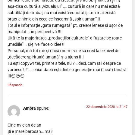
oameni care s-au născut, au crescut și s-au obișnuit cu (și în)
așa-zisa cultură a „vizualului” …. cultură în care nu mai există
subtilități de limbaj, nu mai există conotații, …nu mai există
practic nimic din ceea ce înseamnă „spirit uman” !!
Totul e informație „gata rumegată” pt. creiere leneșe și ușor de
manipulat … în perspectivă !!!
Uită-te la majoritatea „producțiilor culturale” difuzate pe toate
„mediile” .. și-ți vei face o idee !!
Personal, mă tot mir și (încă) nu-mi vine să cred la ce nivel de
„decădere spirituală umană” s-a ajuns !!!!
Tu ești copywriter, printre altele, nu ? …deci, cam știi despre ce
vorbesc !!? …. chiar dacă ești dintr-o generație mai (încă!) tânără
!!!😶😶😶
Răspunde
22 decembrie 2020 la 21:47
Ambra
spune:
Cine-nvie an de an
Și e mare barosan… măi!