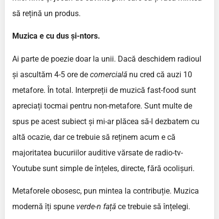
să rețină un produs.
Muzica e cu dus și-ntors.
Ai parte de poezie doar la unii. Dacă deschidem radioul
și ascultăm 4-5 ore de
comercială
nu cred că auzi 10
metafore. În total. Interpreții de muzică fast-food sunt
apreciați tocmai pentru non-metafore. Sunt multe de
spus pe acest subiect și mi-ar plăcea să-l dezbatem cu
altă ocazie, dar ce trebuie să reținem acum e că
majoritatea bucuriilor auditive vărsate de radio-tv-
Youtube sunt simple de înțeles, directe, fără ocolișuri.
Metaforele obosesc, pun mintea la contribuție. Muzica
modernă îți spune
verde-n față
ce trebuie să înțelegi.