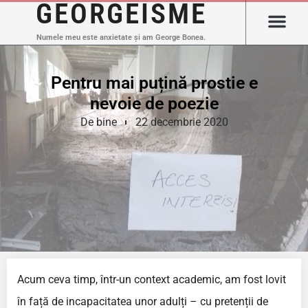
GEORGEISME
Numele meu este anxietate și am George Bonea.
Pentru mai puțină prostie e
nevoie de poezie
De bine
22 decembrie 2020
Acum ceva timp, într-un context academic, am fost lovit
în față de incapacitatea unor adulți – cu pretenții de