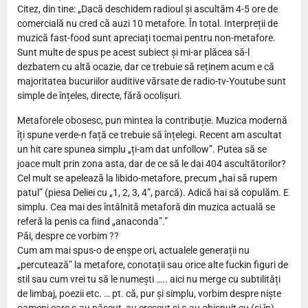
Citez, din tine: „Dacă deschidem radioul și ascultăm 4-5 ore de
comercială nu cred că auzi 10 metafore. În total. Interpreții de
muzică fast-food sunt apreciați tocmai pentru non-metafore.
Sunt multe de spus pe acest subiect și mi-ar plăcea să-l
dezbatem cu altă ocazie, dar ce trebuie să reținem acum e că
majoritatea bucuriilor auditive vărsate de radio-tv-Youtube sunt
simple de înțeles, directe, fără ocolișuri.
Metaforele obosesc, pun mintea la contribuție. Muzica modernă
îți spune verde-n față ce trebuie să înțelegi. Recent am ascultat
un hit care spunea simplu „ți-am dat unfollow”. Putea să se
joace mult prin zona asta, dar de ce să le dai 404 ascultătorilor?
Cel mult se apelează la libido-metafore, precum „hai să rupem
patul” (piesa Deliei cu „1, 2, 3, 4”, parcă). Adică hai să copulăm. E
simplu. Cea mai des întâlnită metaforă din muzica actuală se
referă la penis ca fiind „anaconda”.”
Păi, despre ce vorbim ??
Cum am mai spus-o de enșpe ori, actualele generații nu
„percutează” la metafore, conotații sau orice alte fuckin figuri de
stil sau cum vrei tu să le numești ….. aici nu merge cu subtilități
de limbaj, poezii etc. … pt. că, pur și simplu, vorbim despre niște