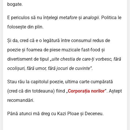
bogate.
E periculos să nu înțelegi
metafore
și
analogii
. Politica le
folosește din plin.
Și da, cred că e o legătură între consumul redus de
poezie și foamea de piese muzicale fast-food și
divertisment de tipul „
uite chestia de care-ți vorbesc, fără
ocolișuri, fără umor, fără jocuri de cuvinte”.
Stau rău la capitolul poezie, ultima carte cumpărată
(cred că din totdeauna) fiind „
Corporația norilor
”. Aștept
recomandări.
Până atunci mă dreg cu Kazi Ploae și Deceneu.