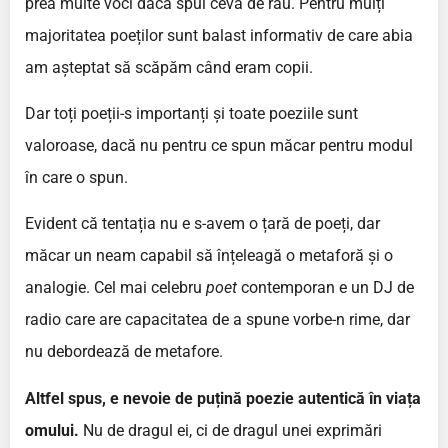
prea multe voci dacă spui ceva de rău. Pentru mulți
majoritatea poeților sunt balast informativ de care abia
am așteptat să scăpăm când eram copii.
Dar toți poeții-s importanți și toate poeziile sunt
valoroase, dacă nu pentru ce spun măcar pentru modul
în care o spun.
Evident că tentația nu e s-avem o țară de poeți, dar
măcar un neam capabil să înțeleagă o metaforă și o
analogie. Cel mai celebru
poet
contemporan e un DJ de
radio care are capacitatea de a spune vorbe-n rime, dar
nu debordează de metafore.
Altfel spus, e nevoie de puțină poezie autentică în viața
omului.
Nu de dragul ei, ci de dragul unei exprimări