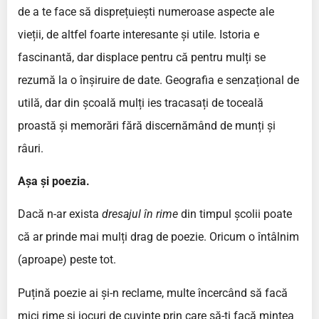
de a te face să disprețuiești numeroase aspecte ale
vieții, de altfel foarte interesante și utile. Istoria e
fascinantă, dar displace pentru că pentru mulți se
rezumă la o înșiruire de date. Geografia e senzațional de
utilă, dar din școală mulți ies tracasați de toceală
proastă și memorări fără discernămând de munți și
râuri.
Așa și poezia.
Dacă n-ar exista
dresajul în rime
din timpul școlii poate
că ar prinde mai mulți drag de poezie. Oricum o întâlnim
(aproape) peste tot.
Puțină poezie ai și-n reclame, multe încercând să facă
mici rime și jocuri de cuvinte prin care să-ți facă mintea