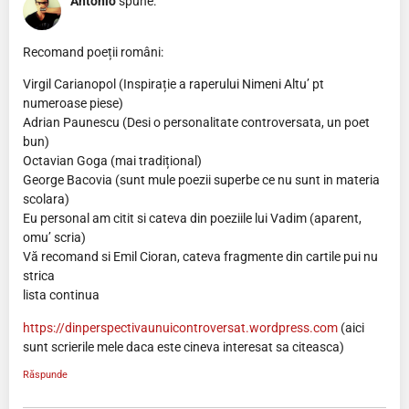
Antonio
spune:
Recomand poeții români:
Virgil Carianopol (Inspirație a raperului Nimeni Altu’ pt
numeroase piese)
Adrian Paunescu (Desi o personalitate controversata, un poet
bun)
Octavian Goga (mai tradițional)
George Bacovia (sunt mule poezii superbe ce nu sunt in materia
scolara)
Eu personal am citit si cateva din poeziile lui Vadim (aparent,
omu’ scria)
Vă recomand si Emil Cioran, cateva fragmente din cartile pui nu
strica
lista continua
https://dinperspectivaunuicontroversat.wordpress.com
(aici
sunt scrierile mele daca este cineva interesat sa citeasca)
Răspunde