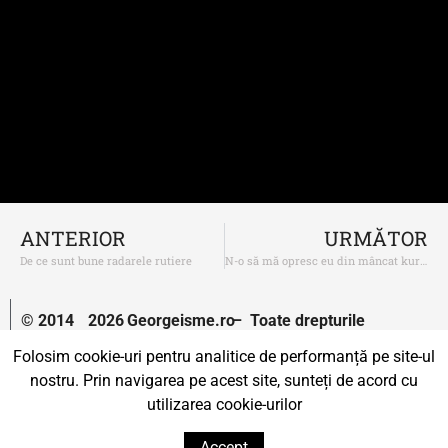
ANTERIOR
URMĂTOR
De ce sunt bune radarele rutiere
N-o să mă opresc eu din mâncat kurtos kalaks pentru că Marko Attila și Bogdan Diaconu
© 2014
2026
Georgeisme.ro
– Toate drepturile
–
rezervate.
Folosim cookie-uri pentru analitice de performanță pe site-ul
nostru. Prin navigarea pe acest site, sunteți de acord cu
Un proiect susținut de
Uprise.
utilizarea cookie-urilor
Accept