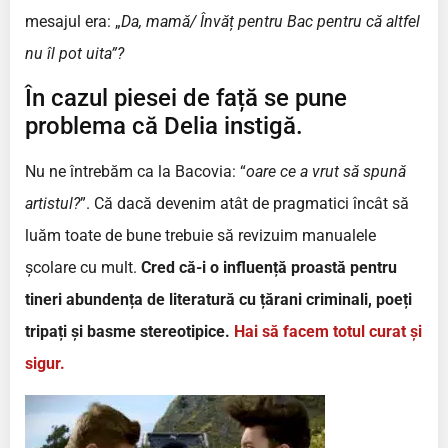
mesajul era: „
Da, mamă/ Învăț pentru Bac pentru că altfel
nu îl pot uita”?
În cazul piesei de față se pune
problema că Delia instigă.
Nu ne întrebăm ca la Bacovia: “
oare ce a vrut să spună
artistul?
”. Că dacă devenim atât de pragmatici încât să
luăm toate de bune trebuie să revizuim manualele
școlare cu mult.
Cred că-i o influență proastă pentru
tineri abundența de literatură cu țărani criminali, poeți
tripați și basme stereotipice.
Hai să facem totul curat și
sigur.