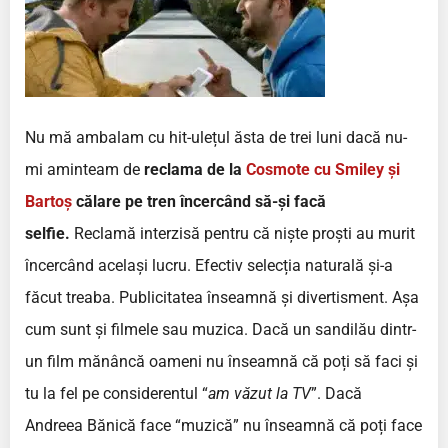
Nu mă ambalam cu hit-ulețul ăsta de trei luni dacă nu-
mi aminteam de
reclama de la
Cosmote cu Smiley și
Bartoș
călare pe tren încercând să-și facă
selfie.
Reclamă interzisă pentru că niște proști au murit
încercând același lucru. Efectiv selecția naturală și-a
făcut treaba. Publicitatea înseamnă și divertisment. Așa
cum sunt și filmele sau muzica. Dacă un sandilău dintr-
un film mănâncă oameni nu înseamnă că poți să faci și
tu la fel pe considerentul “
am văzut la TV
”. Dacă
Andreea Bănică face “muzică” nu înseamnă că poți face