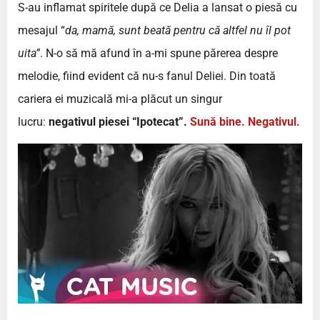
S-au inflamat spiritele după ce Delia a lansat o piesă cu
mesajul “
da, mamă, sunt beată pentru că altfel nu îl pot
uita”
. N-o să mă afund în a-mi spune părerea despre
melodie, fiind evident că nu-s fanul Deliei. Din toată
cariera ei muzicală mi-a plăcut un singur
lucru:
negativul piesei “Ipotecat”.
Sună bine. Negativul.