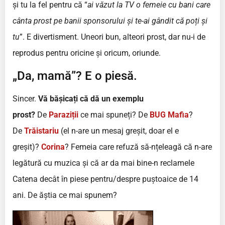
și tu la fel pentru că “
ai văzut la TV o femeie cu bani care
cânta prost pe banii sponsorului și te-ai gândit că poți și
tu
”. E divertisment. Uneori bun, alteori prost, dar nu-i de
reprodus pentru oricine și oricum, oriunde.
„Da, mamă”? E o piesă.
Sincer.
Vă bășicați că dă un exemplu
prost?
De
Paraziții
ce mai spuneți? De
BUG Mafia
?
De
Trăistariu
(el n-are un mesaj greșit, doar el e
greșit)?
Corina
? Femeia care refuză să-nțeleagă că n-are
legătură cu muzica și că ar da mai bine-n reclamele
Catena decât în piese pentru/despre puștoaice de 14
ani. De ăștia ce mai spunem?