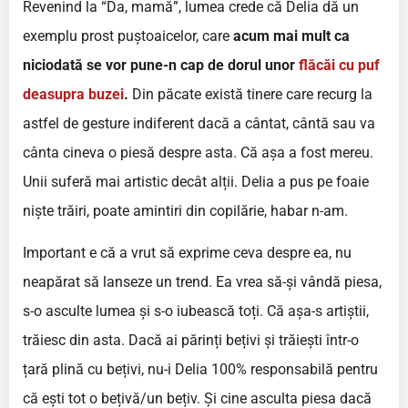
Revenind la “Da, mamă”, lumea crede că Delia dă un
exemplu prost puștoaicelor, care
acum mai mult ca
niciodată se vor pune-n cap de dorul unor
flăcăi cu puf
deasupra buzei
.
Din păcate există tinere care recurg la
astfel de gesture indiferent dacă a cântat, cântă sau va
cânta cineva o piesă despre asta. Că așa a fost mereu.
Unii suferă mai artistic decât alții. Delia a pus pe foaie
niște trăiri, poate amintiri din copilărie, habar n-am.
Important e că a vrut să exprime ceva despre ea, nu
neapărat să lanseze un trend. Ea vrea să-și vândă piesa,
s-o asculte lumea și s-o iubească toți. Că așa-s artiștii,
trăiesc din asta. Dacă ai părinți bețivi și trăiești într-o
țară plină cu bețivi, nu-i Delia 100% responsabilă pentru
că ești tot o bețivă/un bețiv. Și cine asculta piesa dacă