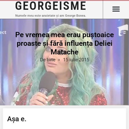
GEORGEISME
Numele meu este anxietate și am George Bonea.
Pe vremea mea erau puștoaice
proaste și fără influența Deliei
Matache
De bine
15 iulie 2015
Așa e.