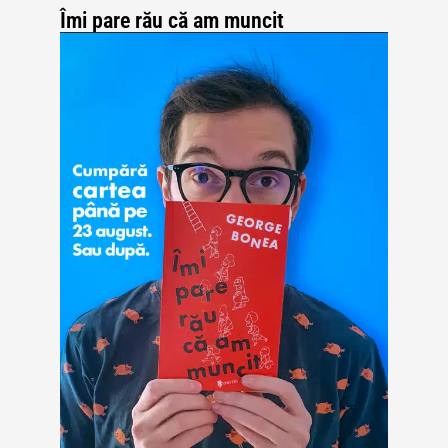
Îmi pare rău că am muncit