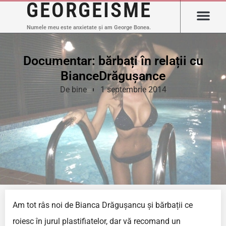
GEORGEISME
Numele meu este anxietate și am George Bonea.
Documentar: bărbați în relații cu
BianceDrăgușance
De bine
1 septembrie 2014
Am tot râs noi de Bianca Drăgușancu și bărbații ce
roiesc în jurul plastifiatelor, dar vă recomand un