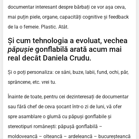
documentar interesant despre bărbați ce vor așa ceva,
mai puțin piele, organe, capacități cognitive și feedback
de la o femeie. Plastic. Atât.
Și cum tehnologia a evoluat, vechea
păpușie
gonflabilă arată acum mai
real decât Daniela Crudu.
Și o poți personaliza: ce sâni, buze, labii, fund, ochi, păr,
sprâncene, etc. vrei tu.
Înainte de toate, pentru cei dezinteresați de documentar
sau fără chef de ceva șocant într-o zi de luni, vă ofer
spre asamblare o glumă cu păpuși gonflabile și
stereotipuri românești: păpușă gonflabilă –
moldoveancă – olteancă – ardeleancă – bucureșteancă