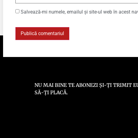
Salvează-mi numele, emailul și site-ul web în acest na
NU MAI BINE TE ABONEZI ȘI-ȚI TRIMIT
SĂ-ȚI PLACĂ.