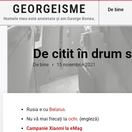
GEORGEISME
De bine
Numele meu este anxietate și am George Bonea.
De citit în drum 
De bine
15 noiembrie 2021
Rusia e cu
Belarus
.
Nu vă mai frecați la
ochi
. (engleză)
Campanie Xiaomi la eMag