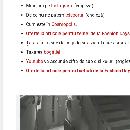
Minciuni pe
Instagram
. (engleză)
De ce nu ne putem
teleporta
. (engleză)
Cum este în
Cosmopolis
.
Oferte la articole pentru femei de la Fashion Days
Țara aia în care dai în judecată ziarul care a arătat 
Taxarea
bogăției
.
Youtube
va ascunde cifra de sub dislike-uri. (engle
Oferte la articole pentru bărbați de la Fashion Da