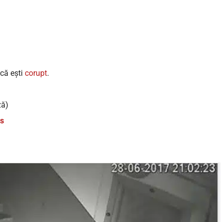
că ești
corupt
.
ză)
ys