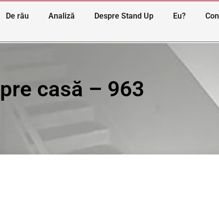
De rău
Analiză
Despre Stand Up
Eu?
Con
spre casă – 963