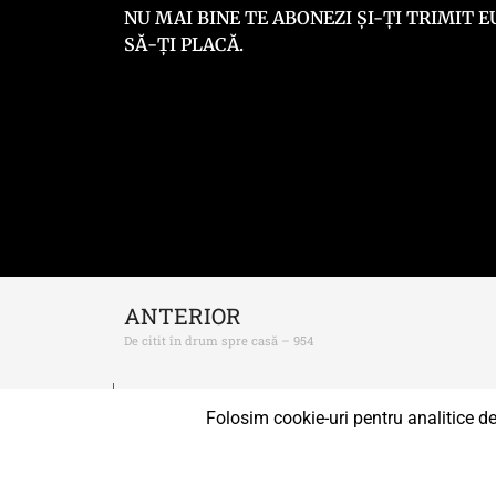
NU MAI BINE TE ABONEZI ȘI-ȚI TRIMIT
SĂ-ȚI PLACĂ.
ANTERIOR
De citit în drum spre casă – 954
© 2014 –
2026
Georgeisme.ro
– Toate drepturil
Folosim cookie-uri pentru analitice de
Un proiect susținut de
Uprise.