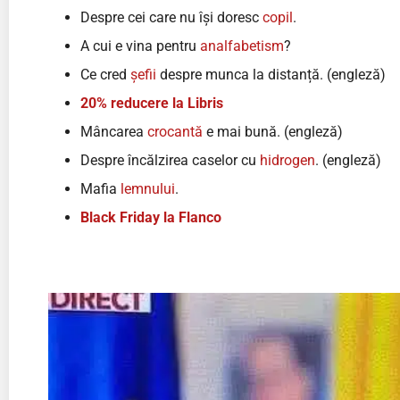
Despre cei care nu își doresc
copil
.
A cui e vina pentru
analfabetism
?
Ce cred
șefii
despre munca la distanță. (engleză)
20% reducere la Libris
Mâncarea
crocantă
e mai bună. (engleză)
Despre încălzirea caselor cu
hidrogen
. (engleză)
Mafia
lemnului
.
Black Friday la Flanco