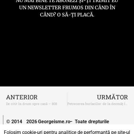
NU MAI BINE TE ABONEZI ȘI-ȚI TRIMIT EU
UN NEWSLETTER FRUMOS DIN CÂND ÎN
CÂND? O SĂ-ȚI PLACĂ.
ANTERIOR
URMĂTOR
De citit în drum spre casă – 808
Petrecerea burlacilor: de la dezmăț la nimic filosofic
© 2014
2026
Georgeisme.ro
– Toate drepturile
–
rezervate.
Folosim cookie-uri pentru analitice de performanță pe site-ul