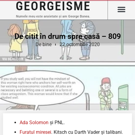
GEORGEISME
Numele meu este anxietate și am George Bonea.
De citit în drum spre casă – 809
De bine
22 octombrie 2020
Ada Solomon
și PNL.
Furatul miresei
. Kitsch cu Darth Vader și talibani.