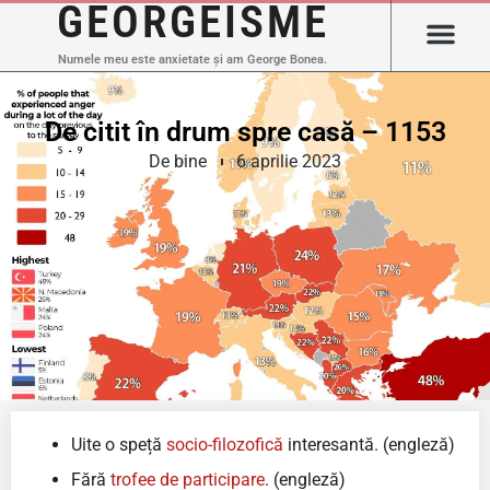
GEORGEISME
Numele meu este anxietate și am George Bonea.
De citit în drum spre casă – 1153
De bine
6 aprilie 2023
Uite o speță
socio-filozofică
interesantă. (engleză)
Fără
trofee de participare
. (engleză)