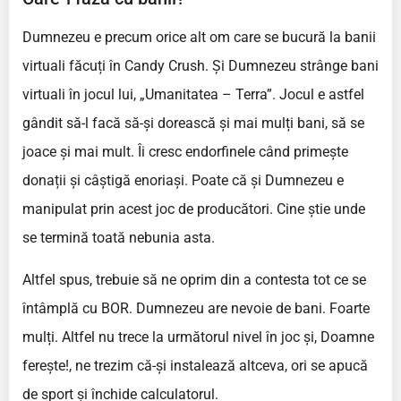
Dumnezeu e precum orice alt om care se bucură la banii
virtuali făcuți în Candy Crush. Și Dumnezeu strânge bani
virtuali în jocul lui, „Umanitatea – Terra”. Jocul e astfel
gândit să-l facă să-și dorească și mai mulți bani, să se
joace și mai mult. Îi cresc endorfinele când primește
donații și câștigă enoriași. Poate că și Dumnezeu e
manipulat prin acest joc de producători. Cine știe unde
se termină toată nebunia asta.
Altfel spus, trebuie să ne oprim din a contesta tot ce se
întâmplă cu BOR. Dumnezeu are nevoie de bani. Foarte
mulți. Altfel nu trece la următorul nivel în joc și, Doamne
ferește!, ne trezim că-și instalează altceva, ori se apucă
de sport și închide calculatorul.