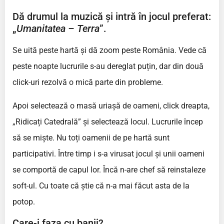
Dă drumul la muzică și intră în jocul preferat:
„
Umanitatea – Terra
”.
Se uită peste hartă și dă zoom peste România. Vede că
peste noapte lucrurile s-au dereglat puțin, dar din două
click-uri rezolvă o mică parte din probleme.
Apoi selectează o masă uriașă de oameni, click dreapta,
„Ridicați Catedrală” și selectează locul. Lucrurile încep
să se miște. Nu toți oamenii de pe hartă sunt
participativi. Între timp i s-a virusat jocul și unii oameni
se comportă de capul lor. Încă n-are chef să reinstaleze
soft-ul. Cu toate că știe că n-a mai făcut asta de la
potop.
Care-i faza cu banii?