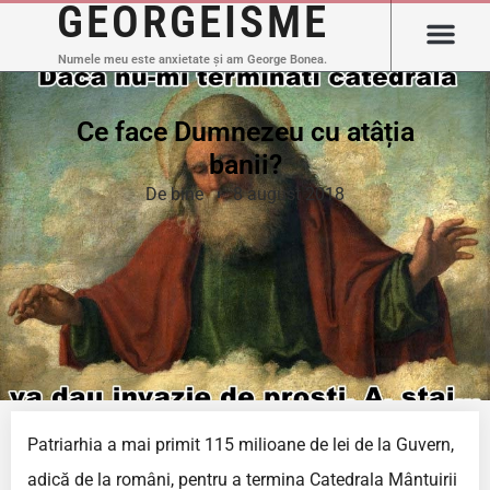
GEORGEISME
Numele meu este anxietate și am George Bonea.
Ce face Dumnezeu cu atâția
banii?
De bine
8 august 2018
Patriarhia a mai primit 115 milioane de lei de la Guvern,
adică de la români, pentru a termina Catedrala Mântuirii