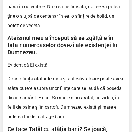
până în noiembrie. Nu o să fie finisată, dar se va putea
ține o slujbă de centenar în ea, o sfințire de bolid, un
botez de vedetă.
Ateismul meu a început să se zgâlțâie în
fața numeroaselor dovezi ale existenței lui
Dumnezeu.
Evident că El există.
Doar o ființă atotputernică și autostivuitoare poate avea
atâta putere asupra unor ființe care se laudă că posedă
discernământ. E clar. Semnele s-au arătat, pe ziduri, în
felii de pâine și în cartofi. Dumnezeu există și mare e
puterea lui de a atrage bani.
Ce face Tatăl cu atâția bani? Se joacă,