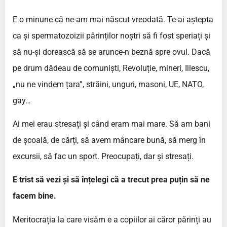
E o minune că ne-am mai născut vreodată. Te-ai aștepta
ca și spermatozoizii părinților noștri să fi fost speriați și
să nu-și dorească să se arunce-n beznă spre ovul. Dacă
pe drum dădeau de comuniști, Revoluție, mineri, Iliescu,
„nu ne vindem țara”, străini, unguri, masoni, UE, NATO,
gay…
Ai mei erau stresați și când eram mai mare. Să am bani
de școală, de cărți, să avem mâncare bună, să merg în
excursii, să fac un sport. Preocupați, dar și stresați.
E trist să vezi și să înțelegi că a trecut prea puțin să ne
facem bine.
Meritocrația la care visăm e a copiilor ai căror părinți au