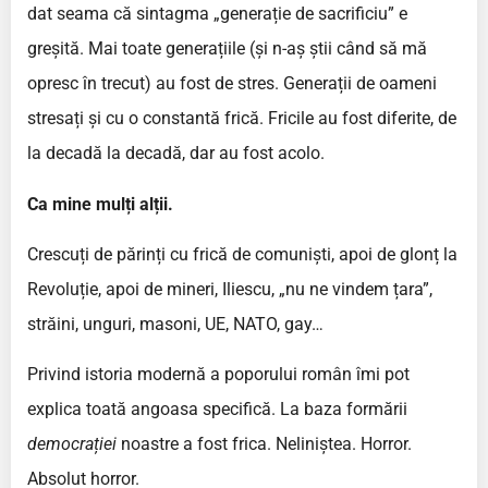
dat seama că sintagma „generație de sacrificiu” e
greșită. Mai toate generațiile (și n-aș știi când să mă
opresc în trecut) au fost de stres. Generații de oameni
stresați și cu o constantă frică. Fricile au fost diferite, de
la decadă la decadă, dar au fost acolo.
Ca mine mulți alții.
Crescuți de părinți cu frică de comuniști, apoi de glonț la
Revoluție, apoi de mineri, Iliescu, „nu ne vindem țara”,
străini, unguri, masoni, UE, NATO, gay…
Privind istoria modernă a poporului român îmi pot
explica toată angoasa specifică. La baza formării
democrației
noastre
a fost frica. Neliniștea. Horror.
Absolut horror.