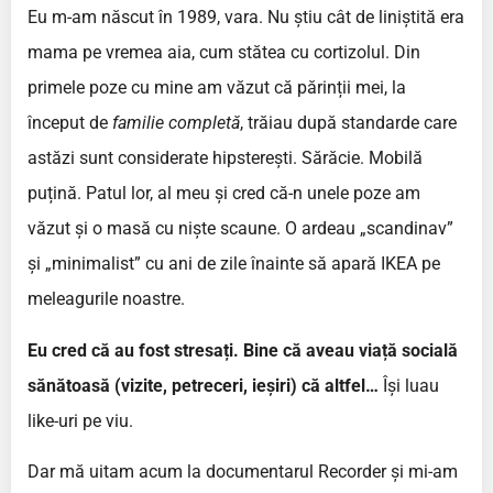
Eu m-am născut în 1989, vara. Nu știu cât de liniștită era
mama pe vremea aia, cum stătea cu cortizolul. Din
primele poze cu mine am văzut că părinții mei, la
început de
familie completă
, trăiau după standarde care
astăzi sunt considerate hipsterești. Sărăcie. Mobilă
puțină. Patul lor, al meu și cred că-n unele poze am
văzut și o masă cu niște scaune. O ardeau „scandinav”
și „minimalist” cu ani de zile înainte să apară IKEA pe
meleagurile noastre.
Eu cred că au fost stresați. Bine că aveau viață socială
sănătoasă (vizite, petreceri, ieșiri) că altfel…
Își luau
like-uri pe viu.
Dar mă uitam acum la documentarul Recorder și mi-am