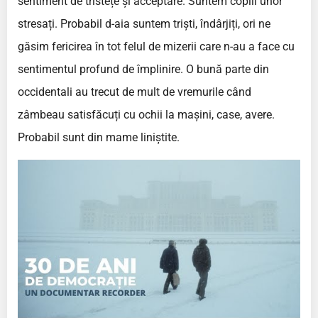
sentiment de tristețe și acceptare. Suntem copiii unor
stresați. Probabil d-aia suntem triști, îndârjiți, ori ne
găsim fericirea în tot felul de mizerii care n-au a face cu
sentimentul profund de împlinire. O bună parte din
occidentali au trecut de mult de vremurile când
zâmbeau satisfăcuți cu ochii la mașini, case, avere.
Probabil sunt din mame liniștite.