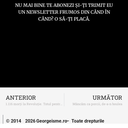
NU MAI BINE TE ABONEZI ȘI-ȚI TRIMIT EU
UN NEWSLETTER FRUMOS DIN CÂND ÎN
CÂND? O SĂ-ȚI PLACĂ.
ANTERIOR
URMĂTOR
1.116 morți la Revoluție. Totul pentru un concert Andra, Vunk, Holograf…
Mâncăm ca porcii, de-a-n boulea
© 2014
2026
Georgeisme.ro
– Toate drepturile
–
rezervate.