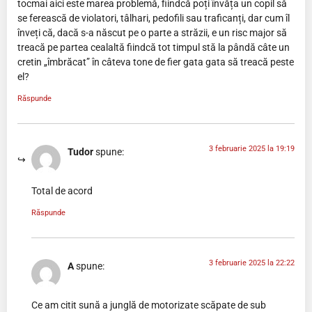
tocmai aici este marea problemă, fiindcă poți învăța un copil să
se ferească de violatori, tâlhari, pedofili sau traficanți, dar cum îl
înveți că, dacă s-a născut pe o parte a străzii, e un risc major să
treacă pe partea cealaltă fiindcă tot timpul stă la pândă câte un
cretin „îmbrăcat” în câteva tone de fier gata gata să treacă peste
el?
Răspunde
3 februarie 2025 la 19:19
Tudor
spune:
Total de acord
Răspunde
3 februarie 2025 la 22:22
A
spune:
Ce am citit sună a junglă de motorizate scăpate de sub