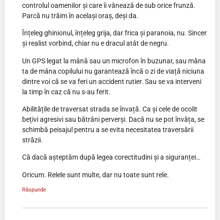
controlul oamenilor și care îi vânează de sub orice frunză.
Parcă nu trăim în același oraș, deși da.
Înțeleg ghinionul, înțeleg grija, dar frica și paranoia, nu. Sincer
și realist vorbind, chiar nu e dracul atât de negru.
Un GPS legat la mână sau un microfon în buzunar, sau mâna
ta de mâna copilului nu garantează încă o zi de viață niciuna
dintre voi că se va feri un accident rutier. Sau se va interveni
la timp în caz că nu s-au ferit.
Abilitățile de traversat strada se învață. Ca și cele de ocolit
bețivi agresivi sau bătrâni perverși. Dacă nu se pot învăța, se
schimbă peisajul pentru a se evita necesitatea traversării
străzii.
Că dacă așteptăm după legea corectitudini și a siguranței…
Oricum. Relele sunt multe, dar nu toate sunt rele.
Răspunde