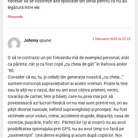
necesar sa se vizioneze alte episoade din serial pentru ca nu au
legătură între ele.
Răspunde
2 februarie 2025 la 22:23
Johnny
spune:
O să te contrazic un pic folosindu-mă de exemplul personal, atât
ca părinte, cât și ca fost copil „cu cheia de gât” în Rahova anilor
’90.
Consider că eu, tu, și ceilalți din generația noastră „cu cheia…”
suntem norocoșii supraviețuitori ai acelor vremuri. Poate la tine
sau la alții nu e cazul, dar eu am avut câțiva prieteni, vecini,
tovarăși de cartier, fete și băieți, care nu prea mai pot să
povestească azi lucruri fiindcă ori nu mai sunt printre noi, ori au
pățit diverse nasoale, nefiind supravegheați și protejați. Au fost
victimele unor violuri, crime, accidente stupide, dispariții, casa de
corecție, pușcărie, trafic etc. Părinții lor (și ai noștri) nu au avut
posibilitatea spionajului prin GPS, nu au avut timp s-o facă pe
„taximetriștii”. Unii dintre ei plâng și acum după copiii lor. Noi