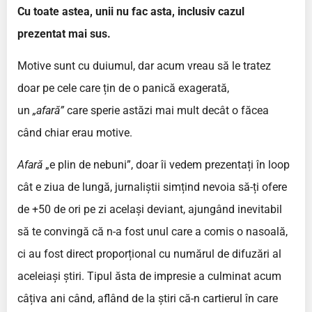
Cu toate astea, unii nu fac asta, inclusiv cazul
prezentat mai sus.
Motive sunt cu duiumul, dar acum vreau să le tratez
doar pe cele care țin de o panică exagerată,
un
„afară”
care sperie astăzi mai mult decât o făcea
când chiar erau motive.
Afară
„e plin de nebuni”, doar îi vedem prezentați în loop
cât e ziua de lungă, jurnaliștii simțind nevoia să-ți ofere
de +50 de ori pe zi același deviant, ajungând inevitabil
să te convingă că n-a fost unul care a comis o nasoală,
ci au fost direct proporțional cu numărul de difuzări al
aceleiași știri. Tipul ăsta de impresie a culminat acum
câțiva ani când, aflând de la știri că-n cartierul în care