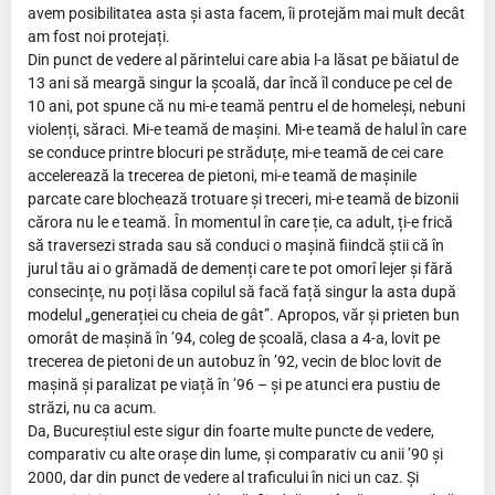
avem posibilitatea asta și asta facem, îi protejăm mai mult decât
am fost noi protejați.
Din punct de vedere al părintelui care abia l-a lăsat pe băiatul de
13 ani să meargă singur la școală, dar încă îl conduce pe cel de
10 ani, pot spune că nu mi-e teamă pentru el de homeleși, nebuni
violenți, săraci. Mi-e teamă de mașini. Mi-e teamă de halul în care
se conduce printre blocuri pe străduțe, mi-e teamă de cei care
accelerează la trecerea de pietoni, mi-e teamă de mașinile
parcate care blochează trotuare și treceri, mi-e teamă de bizonii
cărora nu le e teamă. În momentul în care ție, ca adult, ți-e frică
să traversezi strada sau să conduci o mașină fiindcă știi că în
jurul tău ai o grămadă de demenți care te pot omorî lejer și fără
consecințe, nu poți lăsa copilul să facă față singur la asta după
modelul „generației cu cheia de gât”. Apropos, văr și prieten bun
omorât de mașină în ’94, coleg de școală, clasa a 4-a, lovit pe
trecerea de pietoni de un autobuz în ’92, vecin de bloc lovit de
mașină și paralizat pe viață în ’96 – și pe atunci era pustiu de
străzi, nu ca acum.
Da, Bucureștiul este sigur din foarte multe puncte de vedere,
comparativ cu alte orașe din lume, și comparativ cu anii ’90 și
2000, dar din punct de vedere al traficului în nici un caz. Și