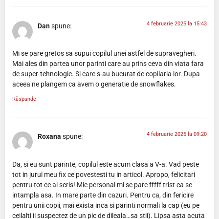
4 februarie 2025 la 15:43
Dan
spune:
Mi se pare gretos sa supui copilul unei astfel de supravegheri.
Mai ales din partea unor parinti care au prins ceva din viata fara
de super-tehnologie. Si care s-au bucurat de copilaria lor. Dupa
aceea ne plangem ca avem o generatie de snowflakes.
Răspunde
4 februarie 2025 la 09:20
Roxana
spune:
Da, si eu sunt parinte, copilul este acum clasa a V-a. Vad peste
tot in jurul meu fix ce povestesti tu in articol. Apropo, felicitari
pentru tot ce ai scris! Mie personal mi se pare fffff trist ca se
intampla asa. In mare parte din cazuri. Pentru ca, din fericire
pentru unii copii, mai exista inca si parinti normali la cap (eu pe
ceilalti ii suspectez de un pic de dileala…sa stii). Lipsa asta acuta