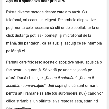
Așa că îi spionează doar prin GPS.
Există diverse metode despre care am auzit. Cu
telefonul, ori ceasul inteligent. Pe ambele dispozitive
poți monta cele necesare să știi unde e copilul, iar la un
click distanță poți să-i pornești și microfonul de la
mână/din pantaloni, ca să auzi și asculți ce se întâmplă
pe lângă el.
Părinții care folosesc aceste dispozitive mi-au spus că o
fac pentru siguranță. Să vadă pe unde se joacă pe
afară. Dacă chiulește. „
Dar nu îl spionăm”. „Dar nu îi
ascultăm conversațiile”
. Unii copii știu că sunt urmăriți,
pentru alții rămâne să afle (cu surprindere, nu?) când vor
călca strâmb și un părinte le va reproșa asta, stârnind
frici orwelliene.