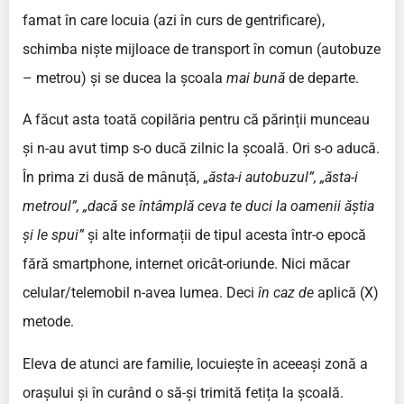
famat în care locuia (azi în curs de gentrificare),
schimba niște mijloace de transport în comun (autobuze
– metrou) și se ducea la școala
mai bună
de departe.
A făcut asta toată copilăria pentru că părinții munceau
și n-au avut timp s-o ducă zilnic la școală. Ori s-o aducă.
În prima zi dusă de mânuță, „
ăsta-i autobuzul”, „ăsta-i
metroul”, „dacă se întâmplă ceva te duci la oamenii ăștia
și le spui”
și alte informații de tipul acesta într-o epocă
fără smartphone, internet oricât-oriunde. Nici măcar
celular/telemobil n-avea lumea. Deci
în caz de
aplică (X)
metode.
Eleva de atunci are familie, locuiește în aceeași zonă a
orașului și în curând o să-și trimită fetița la școală.