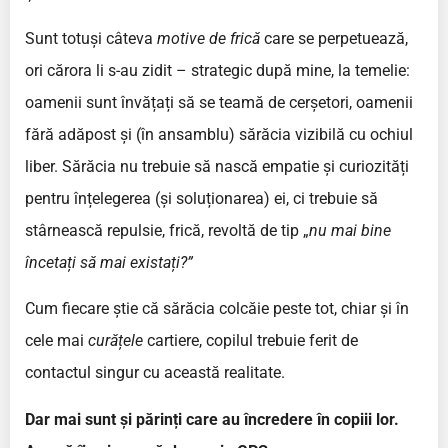
Sunt totuși câteva
motive de frică
care se perpetuează,
ori cărora li s-au zidit – strategic după mine, la temelie:
oamenii sunt învățați să se teamă de cerșetori, oamenii
fără adăpost și (în ansamblu) sărăcia vizibilă cu ochiul
liber. Sărăcia nu trebuie să nască empatie și curiozități
pentru înțelegerea (și soluționarea) ei, ci trebuie să
stârnească repulsie, frică, revoltă de tip „
nu mai bine
încetați să mai existați?”
Cum fiecare știe că sărăcia colcăie peste tot, chiar și în
cele mai
curățele
cartiere, copilul trebuie ferit de
contactul singur cu această realitate.
Dar mai sunt și părinți care au încredere în copiii lor.