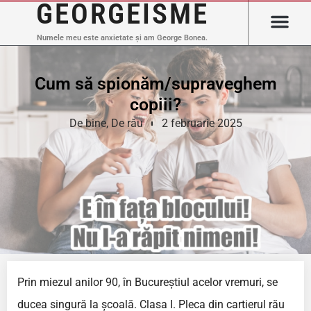
GEORGEISME
Numele meu este anxietate și am George Bonea.
Cum să spionăm/supraveghem
copiii?
De bine
,
De rău
2 februarie 2025
Prin miezul anilor 90, în Bucureștiul acelor vremuri, se
ducea singură la școală. Clasa I. Pleca din cartierul rău