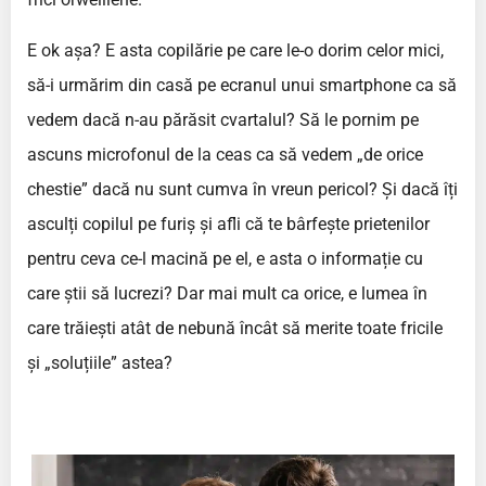
E ok așa? E asta copilărie pe care le-o dorim celor mici,
să-i urmărim din casă pe ecranul unui smartphone ca să
vedem dacă n-au părăsit cvartalul? Să le pornim pe
ascuns microfonul de la ceas ca să vedem „de orice
chestie” dacă nu sunt cumva în vreun pericol? Și dacă îți
asculți copilul pe furiș și afli că te bârfește prietenilor
pentru ceva ce-l macină pe el, e asta o informație cu
care știi să lucrezi? Dar mai mult ca orice, e lumea în
care trăiești atât de nebună încât să merite toate fricile
și „soluțiile” astea?