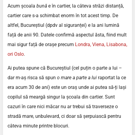
Acum școala
bună
e în cartier, la câteva străzi distanță,
cartier care s-a schimbat enorm în tot acest timp. De
altfel, Bucureștiul (dpdv al siguranței) e la ani lumină
față de anii 90. Datele confirmă aspectul ăsta, fiind mult
mai sigur față de orașe precum
Londra, Viena, Lisabona,
ori Oslo
.
Ai putea spune că Bucureștiul (cel puțin o parte a lui –
dar m-aș risca să spun
o mare a parte a lui
raportat la ce
era acum 30 de ani) este un oraș unde ai putea să-ți lași
copilul să meargă singur la școala din cartier. Sunt
cazuri în care nici măcar nu ar trebui să traverseze o
stradă mare, unbulevard, ci doar să șerpuiască pentru
câteva minute printre blocuri.