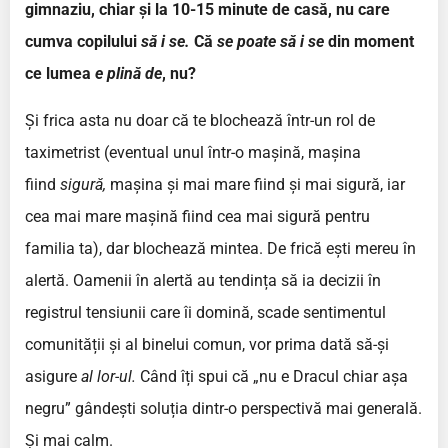
gimnaziu, chiar și la 10-15 minute de casă, nu care
cumva copilului
să i se.
Că
se poate să i se
din moment
ce lumea
e plină de
, nu?
Și frica asta nu doar că te blochează într-un rol de
taximetrist (eventual unul într-o mașină, mașina
fiind
sigură,
mașina și mai mare fiind și mai sigură, iar
cea mai mare mașină fiind cea mai sigură pentru
familia ta), dar blochează mintea. De frică ești mereu în
alertă. Oamenii în alertă au tendința să ia decizii în
registrul tensiunii care îi domină, scade sentimentul
comunității și al binelui comun, vor prima dată să-și
asigure
al lor­-ul.
Când îți spui că „nu e Dracul chiar așa
negru” gândești soluția dintr-o perspectivă mai generală.
Și mai calm.