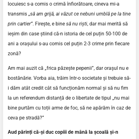
locuiesc s-a comis o crimă înfiorătoare, cineva mi-a
transmis „
să am grijă, ai văzut ce nebuni umblă pe la tine
prin cartier”
. Firește, e bine
să nu riști
, dar mai merită să
ieșim din case știind că-n istoria de cel puțin 50-100 de
ani a orașului s-au comis cel puțin 2-3 crime prin fiecare
zonă?
Am mai auzit că „frica păzește pepenii”, dar orașul nu e
bostănărie. Vorba aia, trăim într-o societate și trebuie să-
i dăm atât credit cât să funcționăm normal și să nu fim
la un referendum distanță de o libertate de tipul „nu mai
bine purtăm cu toții arme de foc, să ne apărăm în caz de
ceva pe stradă?”
Aud părinți că-și duc copiii de mână la școală și-n