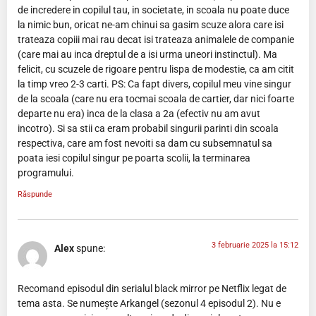
de incredere in copilul tau, in societate, in scoala nu poate duce
la nimic bun, oricat ne-am chinui sa gasim scuze alora care isi
trateaza copiii mai rau decat isi trateaza animalele de companie
(care mai au inca dreptul de a isi urma uneori instinctul). Ma
felicit, cu scuzele de rigoare pentru lispa de modestie, ca am citit
la timp vreo 2-3 carti. PS: Ca fapt divers, copilul meu vine singur
de la scoala (care nu era tocmai scoala de cartier, dar nici foarte
departe nu era) inca de la clasa a 2a (efectiv nu am avut
incotro). Si sa stii ca eram probabil singurii parinti din scoala
respectiva, care am fost nevoiti sa dam cu subsemnatul sa
poata iesi copilul singur pe poarta scolii, la terminarea
programului.
Răspunde
3 februarie 2025 la 15:12
Alex
spune:
Recomand episodul din serialul black mirror pe Netflix legat de
tema asta. Se numește Arkangel (sezonul 4 episodul 2). Nu e