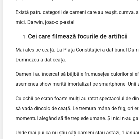
Există patru categorii de oameni care au reușit, cumva, s
mici. Darwin, joac-o p-asta!
Cei care filmează focurile de artificii
Mai ales pe ceață. La Piața Constituției a dat bunul Dumnez
Dumnezeu a dat ceața.
Oamenii au încercat să bâjbâie frumusețea culorilor și ef
asemenea show merită imortalizat pe smartphone. Unii ave
Cu ochii pe ecran foarte mulți au ratat spectacolul de din
să vadă dincolo de ceață. Le tremura mâna de frig, ori e
momentul alegând să fie trepiede umane. Și nici n-au gara
Unde mai pui că nu știu câți oameni stau astăzi, 1 ianuar