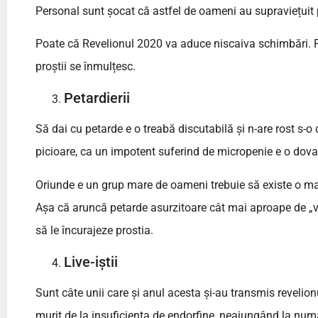
Personal sunt șocat că astfel de oameni au supraviețuit 
Poate că Revelionul 2020 va aduce niscaiva schimbări. P
proștii se înmulțesc.
Petardierii
Să dai cu petarde e o treabă discutabilă și n-are rost s-
picioare, ca un impotent suferind de micropenie e o dov
Oriunde e un grup mare de oameni trebuie să existe o mai
Așa că aruncă petarde asurzitoare cât mai aproape de „v
să le încurajeze prostia.
Live-iștii
Sunt câte unii care și anul acesta și-au transmis reveli
murit de la insuficiența de endorfine, neajungând la num