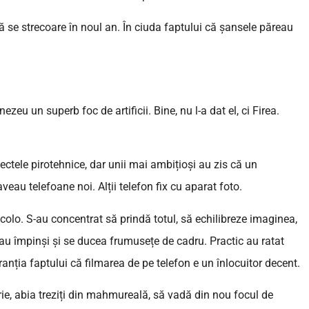
ă se strecoare în noul an. În ciuda faptului că șansele păreau
eu un superb foc de artificii. Bine, nu l-a dat el, ci Firea.
ectele pirotehnice, dar unii mai ambițioși au zis că un
au telefoane noi. Alții telefon fix cu aparat foto.
colo. S-au concentrat să prindă totul, să echilibreze imaginea,
rau împinși și se ducea frumusețe de cadru. Practic au ratat
nția faptului că filmarea de pe telefon e un înlocuitor decent.
ie, abia treziți din mahmureală, să vadă din nou focul de