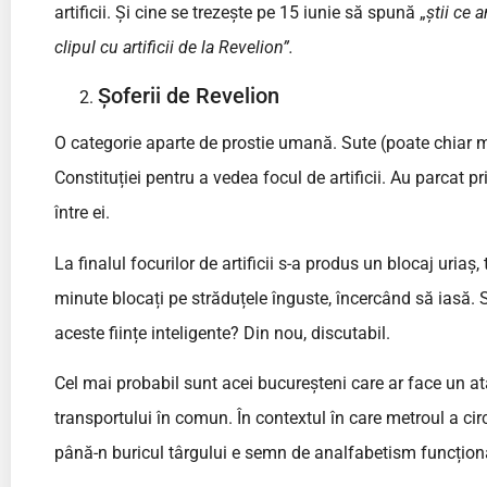
artificii. Și cine se trezește pe 15 iunie să spună „
știi ce 
clipul cu artificii de la Revelion”.
Șoferii de Revelion
O categorie aparte de prostie umană. Sute (poate chiar 
Constituției pentru a vedea focul de artificii. Au parcat p
între ei.
La finalul focurilor de artificii s-a produs un blocaj uriaș, 
minute blocați pe străduțele înguste, încercând să iasă.
aceste ființe inteligente? Din nou, discutabil.
Cel mai probabil sunt acei bucureșteni care ar face un at
transportului în comun. În contextul în care metroul a ci
până-n buricul târgului e semn de analfabetism funcțion