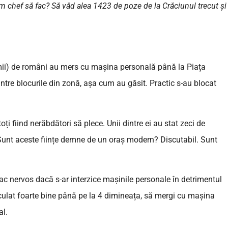
am chef să fac? Să văd alea 1423 de poze de la Crăciunul trecut și
mii) de români au mers cu mașina personală până la Piața
rintre blocurile din zonă, așa cum au găsit. Practic s-au blocat
toți fiind nerăbdători să plece. Unii dintre ei au stat zeci de
 Sunt aceste ființe demne de un oraș modern? Discutabil. Sunt
ac nervos dacă s-ar interzice mașinile personale în detrimentul
rculat foarte bine până pe la 4 dimineața, să mergi cu mașina
al.