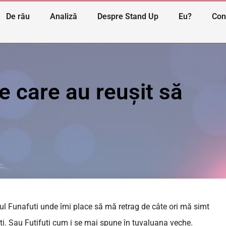
De rău
Analiză
Despre Stand Up
Eu?
Con
e care au reușit să
lul Funafuti unde îmi place să mă retrag de câte ori mă simt
ti. Sau Futifuti cum i se mai spune în tuvaluana veche.